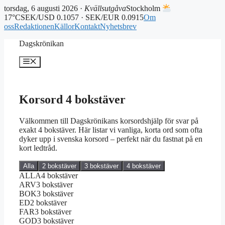
torsdag, 6 augusti 2026 ·
Kvällsutgåva
Stockholm
17°C
SEK/USD 0.1057 · SEK/EUR 0.0915
Om
oss
Redaktionen
Källor
Kontakt
Nyhetsbrev
Hoppa
Dagskrönikan
till
innehåll
Meny
Korsord 4 bokstäver
Välkommen till Dagskrönikans korsordshjälp för svar på
exakt 4 bokstäver. Här listar vi vanliga, korta ord som ofta
dyker upp i svenska korsord – perfekt när du fastnat på en
kort ledtråd.
Alla
2 bokstäver
3 bokstäver
4 bokstäver
ALLA
4 bokstäver
ARV
3 bokstäver
BOK
3 bokstäver
ED
2 bokstäver
FAR
3 bokstäver
GOD
3 bokstäver