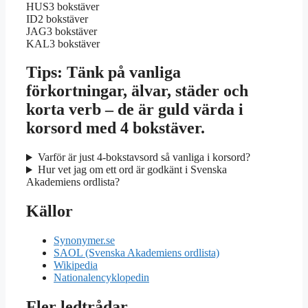
HUS
3 bokstäver
ID
2 bokstäver
JAG
3 bokstäver
KAL
3 bokstäver
Tips: Tänk på vanliga
förkortningar, älvar, städer och
korta verb – de är guld värda i
korsord med 4 bokstäver.
Varför är just 4-bokstavsord så vanliga i korsord?
Hur vet jag om ett ord är godkänt i Svenska
Akademiens ordlista?
Källor
Synonymer.se
SAOL (Svenska Akademiens ordlista)
Wikipedia
Nationalencyklopedin
Fler ledtrådar