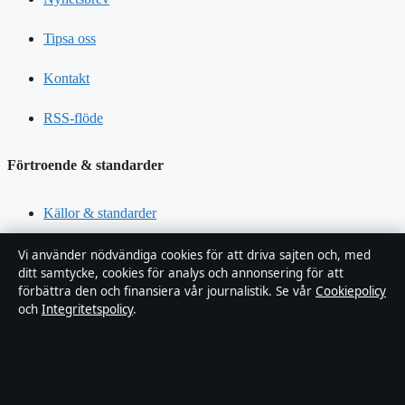
Tipsa oss
Kontakt
RSS-flöde
Förtroende & standarder
Källor & standarder
Redaktionell policy
Vi använder nödvändiga cookies för att driva sajten och, med
ditt samtycke, cookies för analys och annonsering för att
förbättra den och finansiera vår journalistik. Se vår
Cookiepolicy
Rättelsepolicy
och
Integritetspolicy
.
Faktagranskningspolicy
Ägande & finansiering