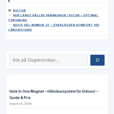
KATEGORIER
KULTUR
HUR LÄNGE HÅLLER PANNKAKOR I KYLEN – OPTIMAL
FÖRVARING
ASICS GEL-NIMBUS 27 – ÖVERLÄGSEN KOMFORT VID
LÅNGDISTANS
Sök
Hole In One Magnet – Hålsökarsystem för Eldosor –
Guide & Pris
augusti 8, 2026