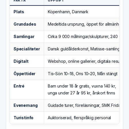
FAKTA
UPPGIFT
Plats
Köpenhamn, Danmark
Grundades
Medeltida ursprung, öppet för allmänheten
Samlingar
Cirka 9 000 målningar/skulpturer, 240 000 g
Specialiteter
Dansk guldålderkonst, Matisse-samling
Digitalt
Webshop, online gallerier, digitala resurser
Öppettider
Tis–Sön 10–18, Ons 10–20, Mån stängt
Entré
Barn under 18 år gratis, vuxna 140 kr,
unga under 27 år 95 kr, årskort finns
Evenemang
Guidade turer, föreläsningar, SMK Fridays
Turistinfo
Auktoriserad, flerspråkig personal