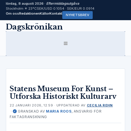
lördag, 8 augusti 2026 ·
Eftermiddagsutgåva
Stockholm ☀ 23°C
SEK/USD 0.1054 · SEK/EUR 0.0914
Om oss
Redaktionen
Källor
Kontakt
NYHETSBREV
Hoppa
Dagskrönikan
till
innehåll
MENY
Statens Museum For Kunst –
Utforska Historiskt Kulturarv
22 JANUARI 2026, 12:59
· UPPDATERAD
AV
CECILIA REHN
·
GRANSKAD AV
MARIA ROOS
, ANSVARIG FÖR
✓
FAKTAGRANSKNING