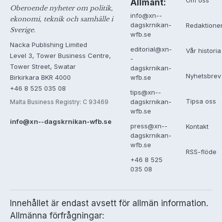
Om oss
Allmänt:
Oberoende nyheter om politik,
info@xn--
ekonomi, teknik och samhälle i
dagskrnikan-
Redaktione
Sverige.
wfb.se
Nacka Publishing Limited
editorial@xn-
Vår historia
Level 3, Tower Business Centre,
-
Tower Street, Swatar
dagskrnikan-
Nyhetsbrev
Birkirkara BKR 4000
wfb.se
+46 8 525 035 08
tips@xn--
Tipsa oss
dagskrnikan-
Malta Business Registry: C 93469
wfb.se
info@xn--dagskrnikan-wfb.se
press@xn--
Kontakt
dagskrnikan-
wfb.se
RSS-flöde
+46 8 525
035 08
Innehållet är endast avsett för allmän information.
Allmänna förfrågningar: