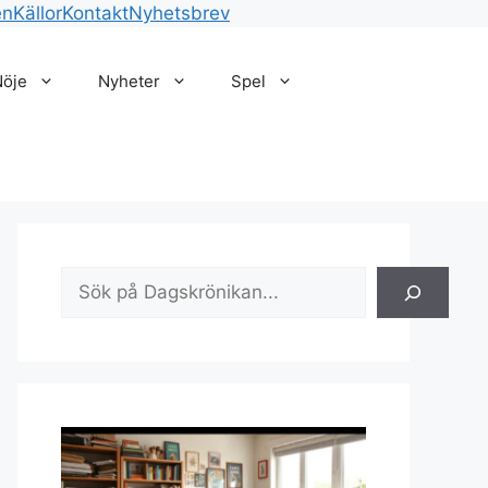
en
Källor
Kontakt
Nyhetsbrev
Nöje
Nyheter
Spel
Sök