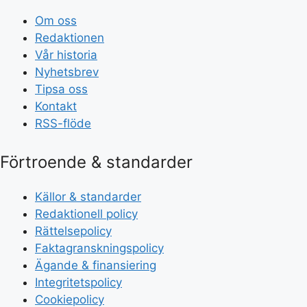
Om oss
Redaktionen
Vår historia
Nyhetsbrev
Tipsa oss
Kontakt
RSS-flöde
Förtroende & standarder
Källor & standarder
Redaktionell policy
Rättelsepolicy
Faktagranskningspolicy
Ägande & finansiering
Integritetspolicy
Cookiepolicy