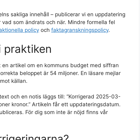
elns sakliga innehåll – publicerar vi en uppdatering
 vad som ändrats och när. Mindre formella fel
aktionella policy
och
faktagranskningspolicy
.
i praktiken
rat en artikel om en kommuns budget med siffran
orrekta beloppet är 54 miljoner. En läsare mejlar
 mot källan.
text och en notis läggs till: ”Korrigerad 2025-03-
ljoner kronor.” Artikeln får ett uppdateringsdatum.
publiceras. För dig som inte är nöjd finns vår
rrigeringarna?