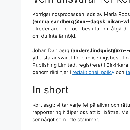
Korrigeringsprocessen leds av Maria Roos
(
emma.sandberg@xn--dagskrnikan-wf
utreder ärenden och beslutar om åtgärd. 
om du inte är nöjd.
Johan Dahlberg (
anders.lindqvist@xn--
yttersta ansvaret för publiceringsbeslut 
Publishing Limited, registrerat i Birkirka
genom riktlinjer i
redaktionell policy
och
f
In short
Kort sagt: vi tar varje fel på allvar och rä
rapportering hjälper oss att bli bättre. Me
ser något som inte stämmer.