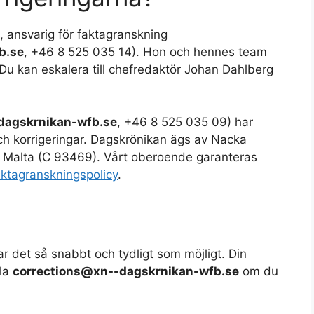
, ansvarig för faktagranskning
b.se
, +46 8 525 035 14). Hon och hennes team
Du kan eskalera till chefredaktör Johan Dahlberg
dagskrnikan-wfb.se
, +46 8 525 035 09) har
och korrigeringar. Dagskrönikan ägs av Nacka
ra, Malta (C 93469). Vårt oberoende garanteras
aktagranskningspolicy
.
ttar det så snabbt och tydligt som möjligt. Din
jla
corrections@xn--dagskrnikan-wfb.se
om du