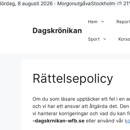
lördag, 8 augusti 2026 ·
Morgonutgåva
Stockholm ⛅ 21
Hoppa
till
Hem
Repor
innehåll
Dagskrönikan
Sport
Korso
Rättelsepolicy
Om du som läsare upptäcker ett fel i en ar
och vi har ett ansvar att åtgärda det. Den 
vi hanterar korrigeringar och vad du kan 
-dagskrnikan-wfb.se
eller använd vår
ko