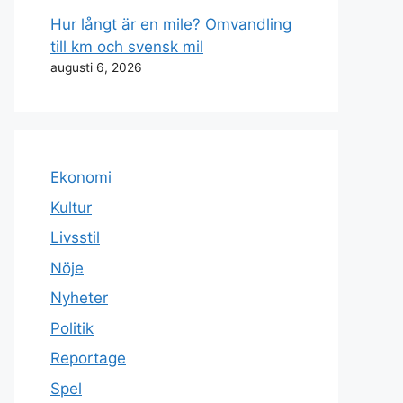
Hur långt är en mile? Omvandling
till km och svensk mil
augusti 6, 2026
Ekonomi
Kultur
Livsstil
Nöje
Nyheter
Politik
Reportage
Spel