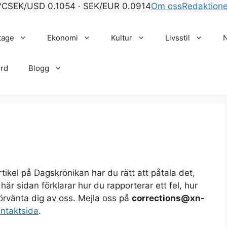
°C
SEK/USD 0.1054 · SEK/EUR 0.0914
Om oss
Redaktion
tage
Ekonomi
Kultur
Livsstil
rd
Blogg
tikel på Dagskrönikan har du rätt att påtala det,
här sidan förklarar hur du rapporterar ett fel, hur
förvänta dig av oss. Mejla oss på
corrections@xn-
ntaktsida
.