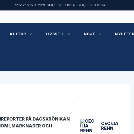
Stockholm ☀ 23°C
SEK/USD 0.1054 · SEK/EUR 0.0914
KULTUR
LIVSSTIL
NÖJE
NYHETE
MIREPORTER PÅ DAGSKRÖNIKAN
CECILIA
NOMI, MARKNADER OCH
REHN