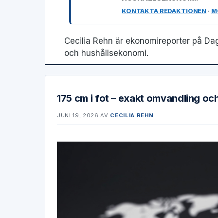
KONTAKTA REDAKTIONEN
·
M
Cecilia Rehn är ekonomireporter på Da
och hushållsekonomi.
175 cm i fot – exakt omvandling oc
JUNI 19, 2026
AV
CECILIA REHN