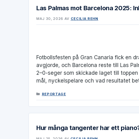
Las Palmas mot Barcelona 2025: I
MAJ 30, 2026
AV
CECILIA REHN
Fotbollsfesten på Gran Canaria fick en d
avgjorde, och Barcelona reste till Las 
2–0-seger som skickade laget till toppen 
mål, nyckelspelare och vad resultatet be
KATEGORIER
REPORTAGE
Hur många tangenter har ett piano?
MAJ 25, 2026
AV
CECILIA REHN