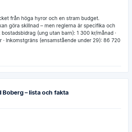
cket från höga hyror och en stram budget.
an göra skillnad – men reglerna är specifika och
 bostadsbidrag (ung utan barn): 1 300 kr/månad ·
år · Inkomstgräns (ensamstående under 29): 86 720
Boberg – lista och fakta