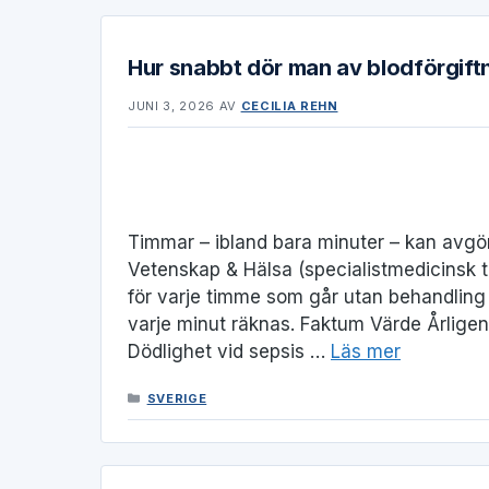
Hur snabbt dör man av blodförgiftn
JUNI 3, 2026
AV
CECILIA REHN
Timmar – ibland bara minuter – kan avgör
Vetenskap & Hälsa (specialistmedicinsk ti
för varje timme som går utan behandling 
varje minut räknas. Faktum Värde Årlige
Dödlighet vid sepsis …
Läs mer
KATEGORIER
SVERIGE