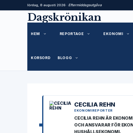
lördag, 8 augusti 2026 ·
Eftermiddagsutgåva
Hoppa
Dagskrönikan
till
innehåll
HEM
REPORTAGE
EKONOMI
KORSORD
BLOGG
CECILIA REHN
EKONOMIREPORTER
CECILIA REHN ÄR EKONO
OCH ANSVARAR FÖR EKO
HUSHÅLLSEKONOMI.