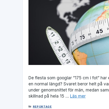
De flesta som googlar ”175 cm i fot” har
en normal längd? Svaret beror helt på var
under genomsnittet för män, medan samma
skillnad på hela 15 …
Läs mer
KATEGORIER
REPORTAGE