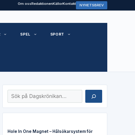
Om oss
Redaktionen
Källor
Kontakt
NYHETSBREV
R
SPEL
SPORT
Sök
Hole In One Magnet – Hålsökarsystem för