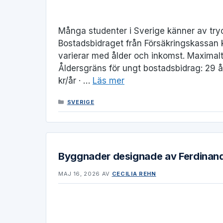
Många studenter i Sverige känner av try
Bostadsbidraget från Försäkringskassan k
varierar med ålder och inkomst. Maximalt
Åldersgräns för ungt bostadsbidrag: 29 
kr/år · …
Läs mer
KATEGORIER
SVERIGE
Byggnader designade av Ferdinand 
MAJ 16, 2026
AV
CECILIA REHN