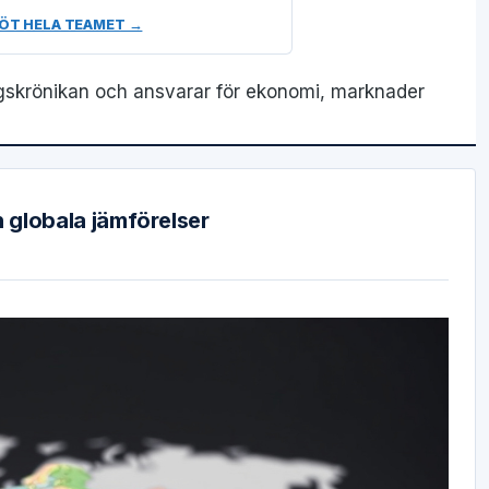
ÖT HELA TEAMET →
gskrönikan och ansvarar för ekonomi, marknader
h globala jämförelser