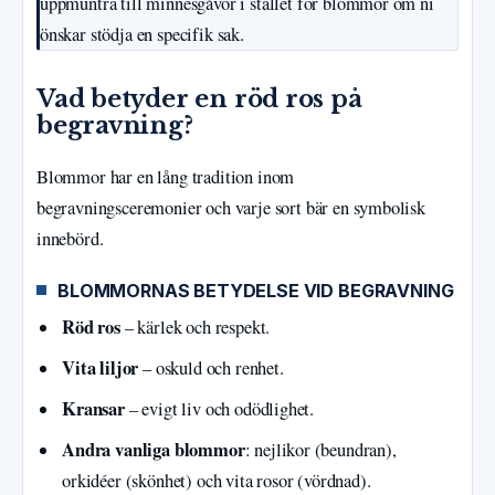
uppmuntra till minnesgåvor i stället för blommor om ni
önskar stödja en specifik sak.
Vad betyder en röd ros på
begravning?
Blommor har en lång tradition inom
begravningsceremonier och varje sort bär en symbolisk
innebörd.
BLOMMORNAS BETYDELSE VID BEGRAVNING
Röd ros
– kärlek och respekt.
Vita liljor
– oskuld och renhet.
Kransar
– evigt liv och odödlighet.
Andra vanliga blommor
: nejlikor (beundran),
orkidéer (skönhet) och vita rosor (vördnad).