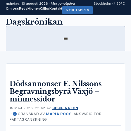
måndag, 10 augusti 2026 ·
Morgonutgåva
Stockholm ⛅ 20°C
Om oss
Redaktionen
Källor
Kontakt
NYHETSBREV
Hoppa
Dagskrönikan
till
innehåll
MENY
Dödsannonser E. Nilssons
Begravningsbyrå Växjö –
minnessidor
15 MAJ 2026, 22:42
AV
CECILIA REHN
·
GRANSKAD AV
MARIA ROOS
, ANSVARIG FÖR
✓
FAKTAGRANSKNING