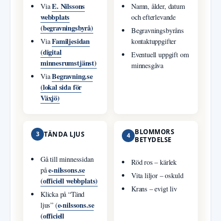
E. Nilssons
Via
Namn, ålder, datum
webbplats
och efterlevande
(begravningsbyrå)
Begravningsbyråns
Familjesidan
Via
kontaktuppgifter
(digital
Eventuell uppgift om
minnesrumstjänst)
minnesgåva
Begravning.se
Via
(lokal sida för
Växjö)
BLOMMORS
3
TÄNDA LJUS
4
BETYDELSE
Gå till minnessidan
Röd ros – kärlek
e-nilssons.se
på
Vita liljor – oskuld
(officiell webbplats)
Krans – evigt liv
Klicka på “Tänd
e-nilssons.se
ljus” (
(officiell