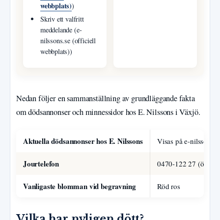
webbplats)
)
Skriv ett valfritt
meddelande (e-
nilssons.se (officiell
webbplats))
Nedan följer en sammanställning av grundläggande fakta
om dödsannonser och minnessidor hos E. Nilssons i Växjö.
Aktuella dödsannonser hos E. Nilssons
Visas på e-nilssons.s
Jourtelefon
0470-122 27 (öppen d
Vanligaste blomman vid begravning
Röd ros
Vilka har nyligen dött?