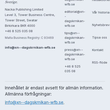
Sverige.
wfb.se
Nacka Publishing Limited
editorial@xn-
Vår historia
Level 3, Tower Business Centre,
-
Tower Street, Swatar
dagskrnikan-
Nyhetsbrev
Birkirkara BKR 4000
wfb.se
+46 8 525 035 08
tips@xn--
Tipsa oss
dagskrnikan-
Malta Business Registry: C 93469
wfb.se
info@xn--dagskrnikan-wfb.se
press@xn--
Kontakt
dagskrnikan-
wfb.se
RSS-flöde
+46 8 525
035 08
Innehållet är endast avsett för allmän information.
Allmänna förfrågningar:
info@xn--dagskrnikan-wfb.se
.