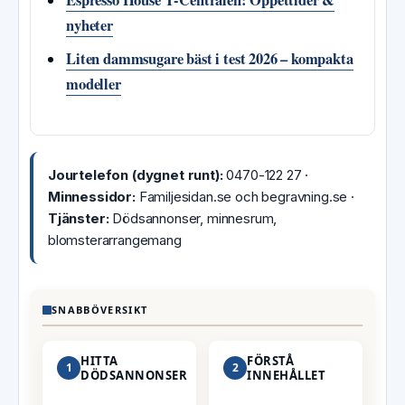
Espresso House T‑Centralen: Öppettider &
nyheter
Liten dammsugare bäst i test 2026 – kompakta
modeller
Jourtelefon (dygnet runt):
0470-122 27 ·
Minnessidor:
Familjesidan.se och begravning.se ·
Tjänster:
Dödsannonser, minnesrum,
blomsterarrangemang
SNABBÖVERSIKT
HITTA
FÖRSTÅ
1
2
DÖDSANNONSER
INNEHÅLLET