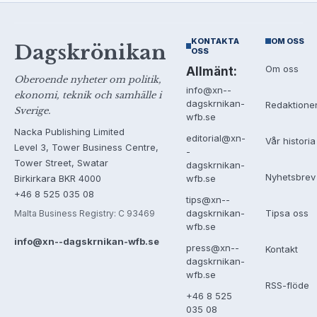
KONTAKTA
OM OSS
Dagskrönikan
OSS
Om oss
Allmänt:
Oberoende nyheter om politik,
info@xn--
ekonomi, teknik och samhälle i
dagskrnikan-
Redaktione
Sverige.
wfb.se
Nacka Publishing Limited
editorial@xn-
Vår historia
Level 3, Tower Business Centre,
-
Tower Street, Swatar
dagskrnikan-
Nyhetsbrev
Birkirkara BKR 4000
wfb.se
+46 8 525 035 08
tips@xn--
Tipsa oss
dagskrnikan-
Malta Business Registry: C 93469
wfb.se
info@xn--dagskrnikan-wfb.se
press@xn--
Kontakt
dagskrnikan-
wfb.se
RSS-flöde
+46 8 525
035 08