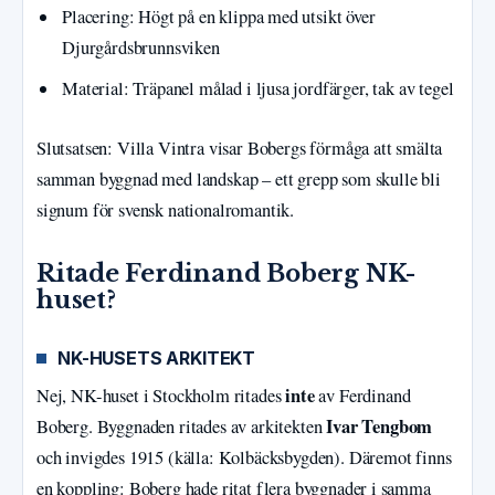
Placering: Högt på en klippa med utsikt över
Djurgårdsbrunnsviken
Material: Träpanel målad i ljusa jordfärger, tak av tegel
Slutsatsen: Villa Vintra visar Bobergs förmåga att smälta
samman byggnad med landskap – ett grepp som skulle bli
signum för svensk nationalromantik.
Ritade Ferdinand Boberg NK-
huset?
NK-HUSETS ARKITEKT
inte
Nej, NK-huset i Stockholm ritades
av Ferdinand
Ivar Tengbom
Boberg. Byggnaden ritades av arkitekten
och invigdes 1915 (källa: Kolbäcksbygden). Däremot finns
en koppling: Boberg hade ritat flera byggnader i samma