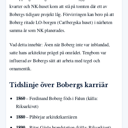
kvarter och NK-huset kom att stå på tomten där ett av
Bobergs tidigare projekt låg. Förvirringen kan bero på att
Boberg ritade LO-borgen (Carlbergska huset) i närheten
samma år som NK planerades.
Vad detta innebär: Även när Boberg inte var inblandad,
satte hans arkitektur prägel på området. Tengbom var
influerad av Bobergs sätt att arbeta med tegel och
ornamentik.
Tidslinje över Bobergs karriär
1860
– Ferdinand Boberg föds i Falun (källa:
Riksarkivet)
1880
– Påbörjar arkitektkarriären
1890
– Ritar Gävle brandstation (källa: Riksarkivet)