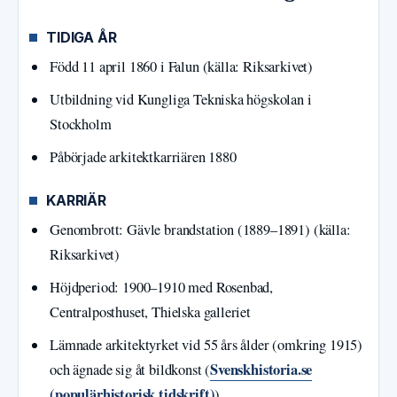
TIDIGA ÅR
Född 11 april 1860 i Falun (källa: Riksarkivet)
Utbildning vid Kungliga Tekniska högskolan i
Stockholm
Påbörjade arkitektkarriären 1880
KARRIÄR
Genombrott: Gävle brandstation (1889–1891) (källa:
Riksarkivet)
Höjdperiod: 1900–1910 med Rosenbad,
Centralposthuset, Thielska galleriet
Lämnade arkitektyrket vid 55 års ålder (omkring 1915)
Svenskhistoria.se
och ägnade sig åt bildkonst (
(populärhistorisk tidskrift)
)