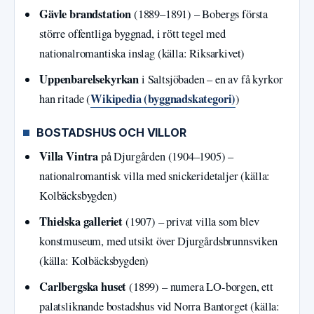
Gävle brandstation
(1889–1891) – Bobergs första
större offentliga byggnad, i rött tegel med
nationalromantiska inslag (källa: Riksarkivet)
Uppenbarelsekyrkan
i Saltsjöbaden – en av få kyrkor
Wikipedia (byggnadskategori)
han ritade (
)
BOSTADSHUS OCH VILLOR
Villa Vintra
på Djurgården (1904–1905) –
nationalromantisk villa med snickeridetaljer (källa:
Kolbäcksbygden)
Thielska galleriet
(1907) – privat villa som blev
konstmuseum, med utsikt över Djurgårdsbrunnsviken
(källa: Kolbäcksbygden)
Carlbergska huset
(1899) – numera LO-borgen, ett
palatsliknande bostadshus vid Norra Bantorget (källa: