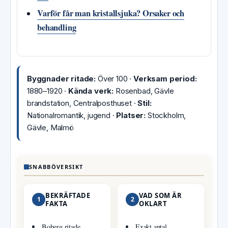
Varför får man kristallsjuka? Orsaker och
behandling
Byggnader ritade:
Över 100 ·
Verksam period:
1880–1920 ·
Kända verk:
Rosenbad, Gävle
brandstation, Centralposthuset ·
Stil:
Nationalromantik, jugend ·
Platser:
Stockholm,
Gävle, Malmö
SNABBÖVERSIKT
BEKRÄFTADE
VAD SOM ÄR
1
2
FAKTA
OKLART
Boberg ritade
Exakt antal