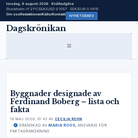
torsdag, 6 augusti 2026 ·
Kvällsutgåva
Stockholm ⛅ 21°C
SEK/USD 0.1057 · SEK/EUR 0.0915
Om oss
Redaktionen
Källor
Kontakt
NYHETSBREV
Hoppa
Dagskrönikan
till
innehåll
MENY
Byggnader designade av
Ferdinand Boberg – lista och
fakta
16 MAJ 2026, 10:43
AV
CECILIA REHN
·
GRANSKAD AV
MARIA ROOS
, ANSVARIG FÖR
✓
FAKTAGRANSKNING