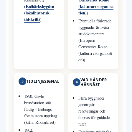
Kolbäcksbygden
(kulturarvsorganisa
(
(lokalhistorisk
tion)
)
tidskrift)
)
Eventuella förlorade
byggnader är svåra
att dokumentera
(European
Cemeteries Route
(kulturarvsorganisati
on))
VAD HÄNDER
3
TIDLINJESIGNAL
4
HÄRNÄST
1890: Gävle
Flera byggnader
brandstation står
genomgår
färdig – Bobergs
renoveringar och
första stora uppdrag
öppnas för guidade
(källa: Riksarkivet)
turer
1902:
Forskning pågår för