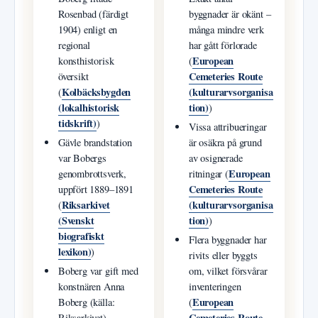
Rosenbad (färdigt
byggnader är okänt –
1904) enligt en
många mindre verk
regional
har gått förlorade
European
konsthistorisk
(
Cemeteries Route
översikt
Kolbäcksbygden
(kulturarvsorganisa
(
(lokalhistorisk
tion)
)
tidskrift)
)
Vissa attribueringar
Gävle brandstation
är osäkra på grund
var Bobergs
av osignerade
European
genombrottsverk,
ritningar (
Cemeteries Route
uppfört 1889–1891
Riksarkivet
(kulturarvsorganisa
(
(Svenskt
tion)
)
biografiskt
Flera byggnader har
lexikon)
)
rivits eller byggts
Boberg var gift med
om, vilket försvårar
konstnären Anna
inventeringen
European
Boberg (källa:
(
Cemeteries Route
Riksarkivet)