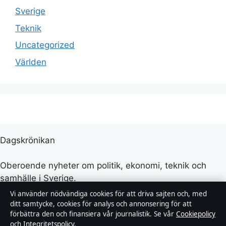
Sverige
Teknik
Uncategorized
Världen
Dagskrönikan
Oberoende nyheter om politik, ekonomi, teknik och
samhälle i Sverige.
Vi använder nödvändiga cookies för att driva sajten och, med
Nacka Publishing Limited
ditt samtycke, cookies för analys och annonsering för att
förbättra den och finansiera vår journalistik. Se vår
Cookiepolicy
Level 3, Tower Business Centre, Tower Street, Swatar
och
Integritetspolicy
.