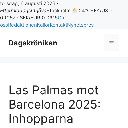
torsdag, 6 augusti 2026 ·
Eftermiddagsutgåva
Stockholm
24°C
SEK/USD
0.1057 · SEK/EUR 0.0915
Om
oss
Redaktionen
Källor
Kontakt
Nyhetsbrev
Hoppa
till
Dagskrönikan
Meny
innehåll
Las Palmas mot
Barcelona 2025:
Inhopparna