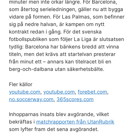
minuter men inte orkar längre. För Barcelona,
som återtog serieledningen, gäller nu att bygga
vidare på formen. För Las Palmas, som befinner
sig på nedre halvan, är kampen om nytt
kontrakt redan i gång. För det svenska
fotbollspubliken som följer La Liga är slutsatsen
tydlig: Barcelona har bänkens bredd att vinna
titeln, men det krävs att startelvan presterar
från minut ett – annars kan titelracet bli en
berg-och-dalbana utan säkerhetsbälte.
Fler källor
youtube.com
,
youtube.com
,
forebet.com
,
no.soccerway.com
,
365scores.com
Inhopparnas insats blev avgörande, vilket
bekräftas i
matchrapporten från UtanRubrik
som lyfter fram det sena avgörandet.