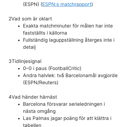
(ESPN) (
ESPN:s matchrapport
)
2
Vad som är oklart
Exakta matchminuter för målen har inte
fastställts i källorna
Fullständig laguppställning återges inte i
detalj
3
Tidlinjesignal
0–0 i paus (FootballCritic)
Andra halvlek: två Barcelonamål avgjorde
(ESPN/Reuters)
4
Vad händer härnäst
Barcelona försvarar serieledningen i
nästa omgång
Las Palmas jagar poäng för att klättra i
tabellen