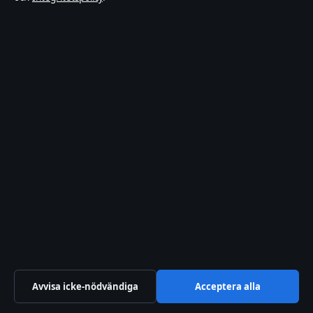
Birkirkara BKR 4000
+46 8 525 035 08
Malta Business Registry: C 93469
info@xn--dagskrnikan-wfb.se
Kontakta oss
Allmänt:
info@xn--dagskrnikan-wfb.se
editorial@xn--dagskrnikan-wfb.se
tips@xn--dagskrnikan-wfb.se
press@xn--dagskrnikan-wfb.se
Avvisa icke-nödvändiga
Acceptera alla
+46 8 525 035 08