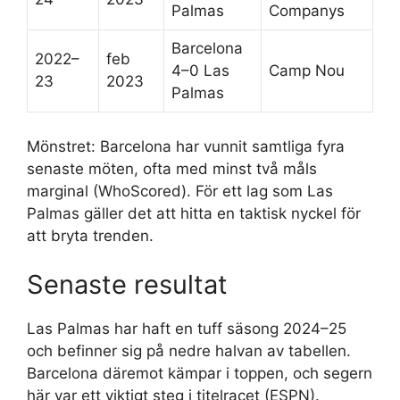
Palmas
Companys
Barcelona
2022–
feb
4–0 Las
Camp Nou
23
2023
Palmas
Mönstret: Barcelona har vunnit samtliga fyra
senaste möten, ofta med minst två måls
marginal (WhoScored). För ett lag som Las
Palmas gäller det att hitta en taktisk nyckel för
att bryta trenden.
Senaste resultat
Las Palmas har haft en tuff säsong 2024–25
och befinner sig på nedre halvan av tabellen.
Barcelona däremot kämpar i toppen, och segern
här var ett viktigt steg i titelracet (ESPN).