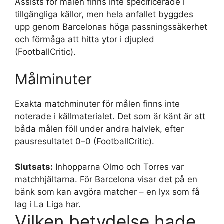
Assists för målen finns inte specificerade i
tillgängliga källor, men hela anfallet byggdes
upp genom Barcelonas höga passningssäkerhet
och förmåga att hitta ytor i djupled
(FootballCritic).
Målminuter
Exakta matchminuter för målen finns inte
noterade i källmaterialet. Det som är känt är att
båda målen föll under andra halvlek, efter
pausresultatet 0–0 (FootballCritic).
Slutsats:
Inhopparna Olmo och Torres var
matchhjältarna. För Barcelona visar det på en
bänk som kan avgöra matcher – en lyx som få
lag i La Liga har.
Vilken betydelse hade