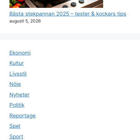
Bästa stekpannan 2025 – tester & kockars tips
augusti 5, 2026
Ekonomi
Kultur
Livsstil
Nöje
Nyheter
Politik
Reportage
Spel
Sport