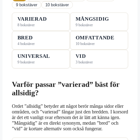
9 bokstäver
10 bokstäver
VARIERAD
MÅNGSIDIG
8 bokstäver
9 bokstäver
BRED
OMFATTANDE
4 bokstäver
10 bokstäver
UNIVERSAL
VID
9 bokstäver
3 bokstäver
Varför passar ”varierad” bäst för
allsidig?
Ordet ”allsidig” betyder att något berör många sidor eller
områden, och ”varierad” fångar just den bredden. I korsord
är det ett vanligt svar eftersom det är lätt att känna igen.
”Mångsidig” är en direkt synonym, medan ”bred” och
”vid” är kortare alternativ som också fungerar.