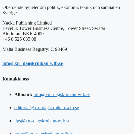
Oberoende nyheter om politik, ekonomi, teknik och samhälle i
Sverige.
Nacka Publishing Limited
Level 3, Tower Business Centre, Tower Street, Swatar
Birkirkara BKR 4000
+46 8 525 035 08
Malta Business Registry: C 93469
info@xn--dagskrnikan-wfb.se
Kontakta oss
Allmänt:
info@xn--dagskrnikan-wfb.se
editorial@xn--dagskrnikan-wfb.se
tips@xn--dagskrnikan-wfb.se
press@xn--dagskrnikan-wfb.se