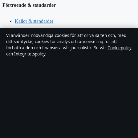
Förtroende & standarder
Källor & standarder
Redaktionell policy
Vi använder nödvändiga cookies för att driva sajten och, med
ditt samtycke, cookies för analys och annonsering för att
förbättra den och finansiera vår journalistik. Se vår
Cookiepolicy
Rättelsepolicy
och
Integritetspolicy
.
Faktagranskningspolicy
Ägande & finansiering
Integritetspolicy
Cookiepolicy
Innehållet är endast avsett för allmän information. Allmänna
förfrågningar:
info@xn--dagskrnikan-wfb.se
.