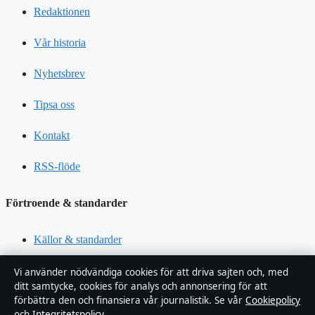
Redaktionen
Vår historia
Nyhetsbrev
Tipsa oss
Kontakt
RSS-flöde
Förtroende & standarder
Källor & standarder
Redaktionell policy
Vi använder nödvändiga cookies för att driva sajten och, med
ditt samtycke, cookies för analys och annonsering för att
förbättra den och finansiera vår journalistik. Se vår
Cookiepolicy
Rättelsepolicy
och
Integritetspolicy
.