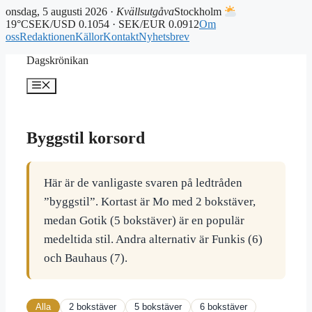
onsdag, 5 augusti 2026 ·
Kvällsutgåva
Stockholm
19°C
SEK/USD 0.1054 · SEK/EUR 0.0912
Om
oss
Redaktionen
Källor
Kontakt
Nyhetsbrev
Hoppa
Dagskrönikan
till
innehåll
Meny
Byggstil korsord
Här är de vanligaste svaren på ledtråden
”byggstil”. Kortast är Mo med 2 bokstäver,
medan Gotik (5 bokstäver) är en populär
medeltida stil. Andra alternativ är Funkis (6)
och Bauhaus (7).
Alla
2 bokstäver
5 bokstäver
6 bokstäver