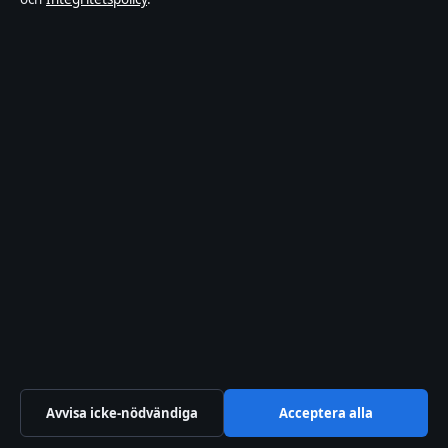
Faktagranskningspolicy
Ägande & finansiering
Integritetspolicy
Cookiepolicy
Innehållet är endast avsett för allmän information. Allmänna
förfrågningar:
info@xn--dagskrnikan-wfb.se
.
Utgivare:
Nacka Publishing Limited ·
Ansvarig utgivare:
Johan
Dahlberg · Malta Business Registry C 93469
© 2026 Xn--dagskrnikan-wfb.se · Nacka Publishing Limited ·
Så verifierar vi vår rapportering
Avvisa icke-nödvändiga
Acceptera alla
WorldRSS