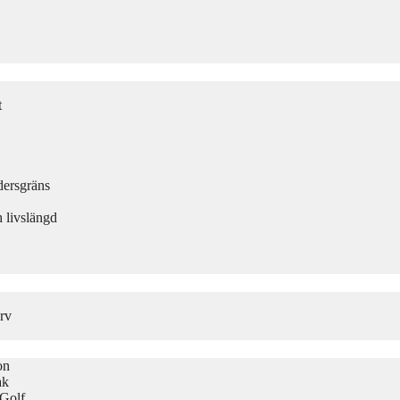
t
dersgräns
 livslängd
rv
on
ak
 Golf