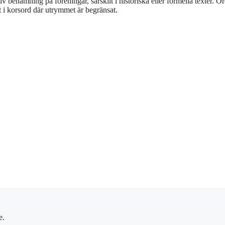
benämning på föreningar, särskilt i historiska eller formella texter. Ord
t i korsord där utrymmet är begränsat.
e.