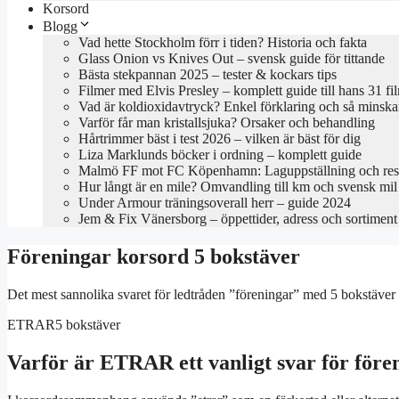
Korsord
Blogg
Vad hette Stockholm förr i tiden? Historia och fakta
Glass Onion vs Knives Out – svensk guide för tittande
Bästa stekpannan 2025 – tester & kockars tips
Filmer med Elvis Presley – komplett guide till hans 31 fi
Vad är koldioxidavtryck? Enkel förklaring och så minska
Varför får man kristallsjuka? Orsaker och behandling
Hårtrimmer bäst i test 2026 – vilken är bäst för dig
Liza Marklunds böcker i ordning – komplett guide
Malmö FF mot FC Köpenhamn: Laguppställning och resu
Hur långt är en mile? Omvandling till km och svensk mil
Under Armour träningsoverall herr – guide 2024
Jem & Fix Vänersborg – öppettider, adress och sortiment
Föreningar korsord 5 bokstäver
Det mest sannolika svaret för ledtråden ”föreningar” med 5 bokstäver
ETRAR
5 bokstäver
Varför är ETRAR ett vanligt svar för före