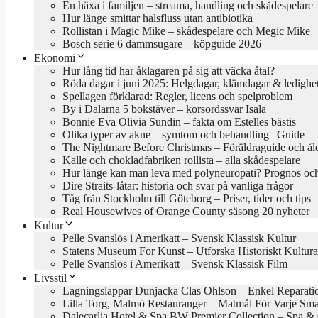
En häxa i familjen – streama, handling och skådespelare
Hur länge smittar halsfluss utan antibiotika
Rollistan i Magic Mike – skådespelare och Megic Mike
Bosch serie 6 dammsugare – köpguide 2026
Ekonomi
Hur lång tid har åklagaren på sig att väcka åtal?
Röda dagar i juni 2025: Helgdagar, klämdagar & ledighe
Spellagen förklarad: Regler, licens och spelproblem
By i Dalarna 5 bokstäver – korsordssvar Isala
Bonnie Eva Olivia Sundin – fakta om Estelles bästis
Olika typer av akne – symtom och behandling | Guide
The Nightmare Before Christmas – Föräldraguide och ål
Kalle och chokladfabriken rollista – alla skådespelare
Hur länge kan man leva med polyneuropati? Prognos och
Dire Straits-låtar: historia och svar på vanliga frågor
Tåg från Stockholm till Göteborg – Priser, tider och tips
Real Housewives of Orange County säsong 20 nyheter
Kultur
Pelle Svanslös i Amerikatt – Svensk Klassisk Kultur
Statens Museum For Kunst – Utforska Historiskt Kultura
Pelle Svanslös i Amerikatt – Svensk Klassisk Film
Livsstil
Lagningslappar Dunjacka Clas Ohlson – Enkel Reparati
Lilla Torg, Malmö Restauranger – Matmål För Varje Sm
Dalecarlia Hotel & Spa BW Premier Collection – Spa &