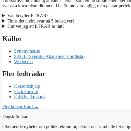
I korsordssammanhang används ”etrar” som en förkortad eller alternativ 
svenska korsordstraditionen. Det är inte vardagligt, men passar perfek
Vad betyder ETRAR?
Finns det andra svar på 5 bokstäver?
Hur vet jag att ETRAR är rätt?
Källor
Synonymer.se
SAOL (Svenska Akademiens ordlista)
Wikipedia
Fler ledtrådar
Korsordshjälp
Fack korsord
Falskhet korsord
Fler korsordsord →
Dagskrönikan
Oberoende nyheter om politik, ekonomi, teknik och samhälle i Sverig