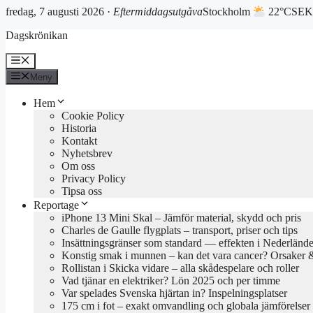
fredag, 7 augusti 2026 ·
Eftermiddagsutgåva
Stockholm
22°C
SEK
Hoppa
Dagskrönikan
till
innehåll
Meny
Meny
Hem
Cookie Policy
Historia
Kontakt
Nyhetsbrev
Om oss
Privacy Policy
Tipsa oss
Reportage
iPhone 13 Mini Skal – Jämför material, skydd och pris
Charles de Gaulle flygplats – transport, priser och tips
Insättningsgränser som standard — effekten i Nederländ
Konstig smak i munnen – kan det vara cancer? Orsaker 
Rollistan i Skicka vidare – alla skådespelare och roller
Vad tjänar en elektriker? Lön 2025 och per timme
Var spelades Svenska hjärtan in? Inspelningsplatser
175 cm i fot – exakt omvandling och globala jämförelser