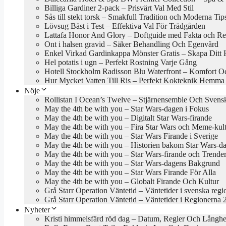
Billiga Gardiner 2-pack – Prisvärt Val Med Stil
Sås till stekt torsk – Smakfull Tradition och Moderna Tip
Lövsug Bäst i Test – Effektiva Val För Trädgården
Lattafa Honor And Glory – Doftguide med Fakta och Re
Ont i halsen gravid – Säker Behandling Och Egenvård
Enkel Virkad Gardinkappa Mönster Gratis – Skapa Ditt
Hel potatis i ugn – Perfekt Rostning Varje Gång
Hotell Stockholm Radisson Blu Waterfront – Komfort Oc
Hur Mycket Vatten Till Ris – Perfekt Kokteknik Hemma
Nöje
Rollistan I Ocean’s Twelve – Stjärnensemble Och Sven
May the 4th be with you – Star Wars-dagen i Fokus
May the 4th be with you – Digitalt Star Wars-firande
May the 4th be with you – Fira Star Wars och Meme-kul
May the 4th be with you – Star Wars Firande i Sverige
May the 4th be with you – Historien bakom Star Wars-d
May the 4th be with you – Star Wars-firande och Trende
May the 4th be with you – Star Wars-dagens Bakgrund
May the 4th be with you – Star Wars Firande För Alla
May the 4th be with you – Globalt Firande Och Kultur
Grå Starr Operation Väntetid – Väntetider i svenska regi
Grå Starr Operation Väntetid – Väntetider i Regionerna 
Nyheter
Kristi himmelsfärd röd dag – Datum, Regler Och Långhe