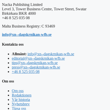
Nacka Publishing Limited
Level 3, Tower Business Centre, Tower Street, Swatar
Birkirkara BKR 4000
+46 8 525 035 08
Malta Business Registry: C 93469
info@xn--dagskrnikan-wfb.se
Kontakta oss
Allmänt:
info@xn--dagskrnikan-wfb.se
editorial@xn--dagskrnikan-wfb.se
tips@xn--dagskrnikan-wfb.se
press@xn--dagskrnikan-wfb.se
+46 8 525 035 08
Om oss
Om oss
Redaktionen
Vår historia
Nyhetsbrev
Tipsa oss