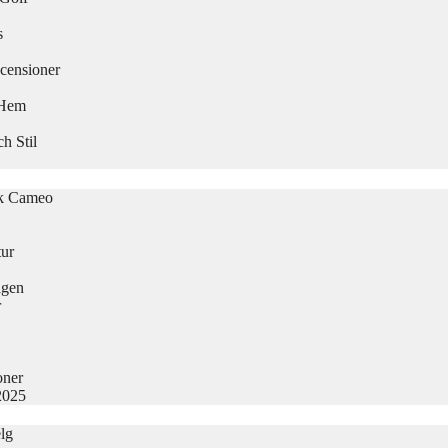
s
censioner
 Hem
h Stil
sk Cameo
tur
agen
r
oner
2025
lg