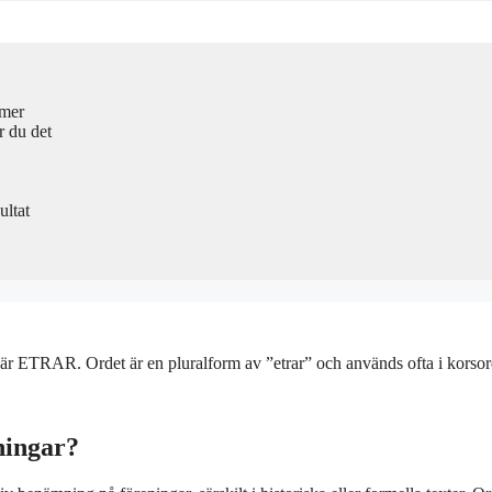
lmer
r du det
ltat
 är ETRAR. Ordet är en pluralform av ”etrar” och används ofta i korsor
ningar?