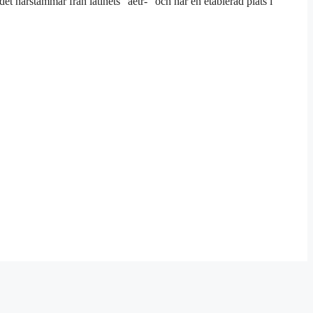
et härstammar från latinets ”aetr-” och har en etablerad plats i