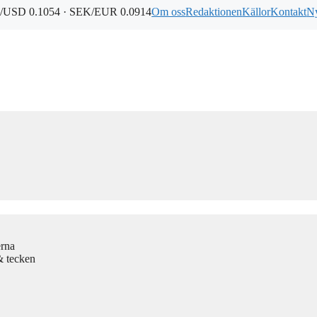
/USD 0.1054 · SEK/EUR 0.0914
Om oss
Redaktionen
Källor
Kontakt
Ny
erna
& tecken