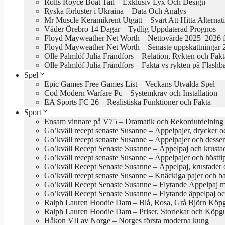
Rolls Royce Boat Tail – Exklusiv Lyx Och Design
Ryska förluster i Ukraina – Data Och Analys
Mr Muscle Keramikrent Utgått – Svårt Att Hitta Alternat
Väder Örebro 14 Dagar – Tydlig Uppdaterad Prognos
Floyd Mayweather Net Worth – Nettovärde 2025–2026 f
Floyd Mayweather Net Worth – Senaste uppskattningar
Olle Palmlöf Julia Frändfors – Relation, Rykten och Fakt
Olle Palmlöf Julia Frändfors – Fakta vs rykten på Flashb
Spel
Epic Games Free Games List – Veckans Utvalda Spel
Cod Modern Warfare Pc – Systemkrav och Installation
EA Sports FC 26 – Realistiska Funktioner och Fakta
Sport
Ensam vinnare på V75 – Dramatik och Rekordutdelning
Go’kväll recept senaste Susanne – Äppelpajer, drycker o
Go’kväll recept senaste Susanne – Äppelpajer och desse
Go’kväll Recept Senaste Susanne – Äppelpaj och krusta
Go’kväll recept senaste Susanne – Äppelpajer och höstt
Go’kväll Recept Senaste Susanne – Äppelpaj, krustader 
Go’kväll recept senaste Susanne – Knäckiga pajer och 
Go’kväll Recept Senaste Susanne – Flytande Äppelpaj 
Go’kväll Recept Senaste Susanne – Flytande äppelpaj 
Ralph Lauren Hoodie Dam – Blå, Rosa, Grå Björn Köp
Ralph Lauren Hoodie Dam – Priser, Storlekar och Köpg
Håkon VII av Norge – Norges första moderna kung