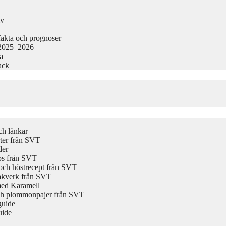
iv
akta och prognoser
 2025–2026
a
ack
ch länkar
rter från SVT
der
ips från SVT
och höstrecept från SVT
bakverk från SVT
med Karamell
och plommonpajer från SVT
guide
uide