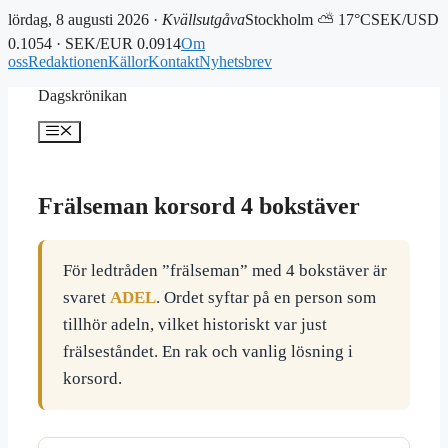
lördag, 8 augusti 2026 ·
Kvällsutgåva
Stockholm ⛅ 17°C
SEK/USD
0.1054 · SEK/EUR 0.0914
Om
oss
Redaktionen
Källor
Kontakt
Nyhetsbrev
Hoppa
Dagskrönikan
till
innehåll
Meny
Frälseman korsord 4 bokstäver
För ledtråden ”frälseman” med 4 bokstäver är
svaret
ADEL
. Ordet syftar på en person som
tillhör adeln, vilket historiskt var just
frälseståndet. En rak och vanlig lösning i
korsord.