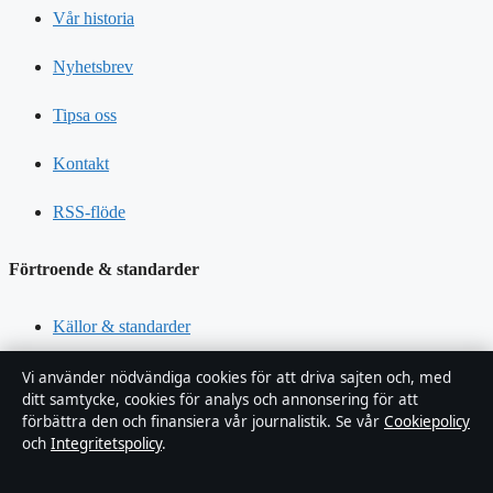
Vår historia
Nyhetsbrev
Tipsa oss
Kontakt
RSS-flöde
Förtroende & standarder
Källor & standarder
Redaktionell policy
Vi använder nödvändiga cookies för att driva sajten och, med
ditt samtycke, cookies för analys och annonsering för att
förbättra den och finansiera vår journalistik. Se vår
Cookiepolicy
Rättelsepolicy
och
Integritetspolicy
.
Faktagranskningspolicy