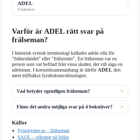
ADEL
4 bokstäver
Varför är ADEL rätt svar på
frälseman?
I historisk svensk terminologi kallades adeln ofta för
”frälseståndet” eller ”frälsemän”. En frälseman var en
person som var befriad från vissa skatter, det vill säga en
adelsman. I korsordssammanhang är därför
ADEL
den
mest träffsäkra fyrabokstavslösningen.
Vad betyder egentligen frälseman?
Finns det andra möjliga svar på 4 bokstäver?
Källor
Synonymer.se – frälseman
SAOL – sökning på frälse