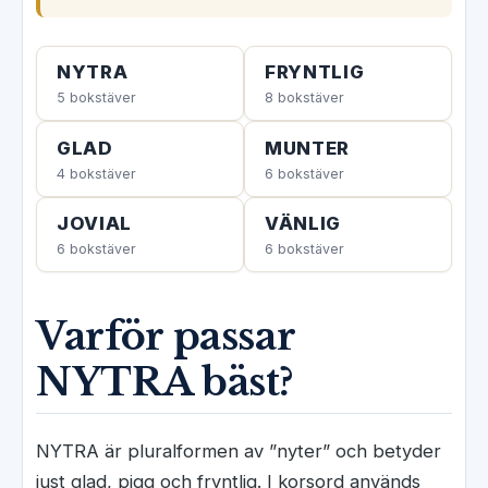
NYTRA
FRYNTLIG
5 bokstäver
8 bokstäver
GLAD
MUNTER
4 bokstäver
6 bokstäver
JOVIAL
VÄNLIG
6 bokstäver
6 bokstäver
Varför passar
NYTRA bäst?
NYTRA är pluralformen av ”nyter” och betyder
just glad, pigg och fryntlig. I korsord används