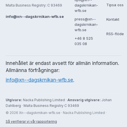
Tipsa oss
dagskrnikan-
Malta Business Registry: C 93469
wfb.se
info@xn--dagskrnikan-wfb.se
press@xn--
Kontakt
dagskrnikan-
wfb.se
RSS-flöde
+46 8 525
035 08
Innehållet är endast avsett för allmän information.
Allmänna förfrågningar:
info@xn--dagskrnikan-wfb.se
.
Utgivare:
Nacka Publishing Limited ·
Ansvarig utgivare:
Johan
Dahlberg · Malta Business Registry C 93469
© 2026 Xn--dagskrnikan-wfb.se · Nacka Publishing Limited ·
Så verifierar vi vår rapportering