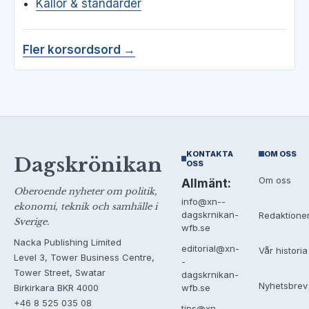
Källor & standarder
Fler korsordsord →
KONTAKTA
OM OSS
Dagskrönikan
OSS
Om oss
Allmänt:
Oberoende nyheter om politik,
info@xn--
ekonomi, teknik och samhälle i
dagskrnikan-
Redaktione
Sverige.
wfb.se
Nacka Publishing Limited
editorial@xn-
Vår historia
Level 3, Tower Business Centre,
-
Tower Street, Swatar
dagskrnikan-
Nyhetsbrev
Birkirkara BKR 4000
wfb.se
+46 8 525 035 08
tips@xn--