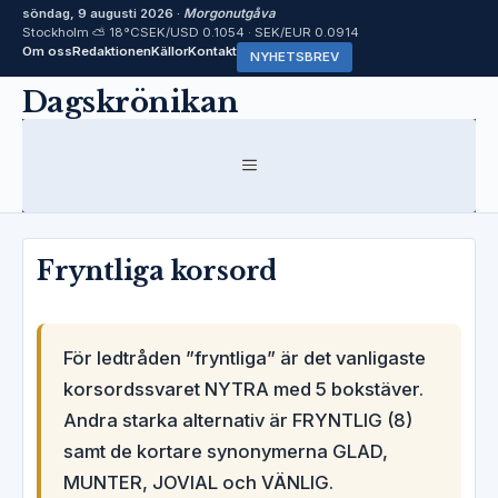
söndag, 9 augusti 2026 ·
Morgonutgåva
Stockholm ⛅ 18°C
SEK/USD 0.1054 · SEK/EUR 0.0914
Om oss
Redaktionen
Källor
Kontakt
NYHETSBREV
Hoppa
Dagskrönikan
till
innehåll
MENY
Fryntliga korsord
För ledtråden ”fryntliga” är det vanligaste
korsordssvaret NYTRA med 5 bokstäver.
Andra starka alternativ är FRYNTLIG (8)
samt de kortare synonymerna GLAD,
MUNTER, JOVIAL och VÄNLIG.