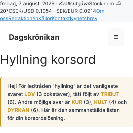
fredag, 7 augusti 2026 ·
Kvällsutgåva
Stockholm ⛅
20°C
SEK/USD 0.1054 · SEK/EUR 0.0914
Om
oss
Redaktionen
Källor
Kontakt
Nyhetsbrev
Hoppa
till
Dagskrönikan
Meny
innehåll
Hyllning korsord
Hej! För ledtråden ”hyllning” är det vanligaste
svaret
LOV
(3 bokstäver), tätt följt av
TRIBUT
(6). Andra möjliga svar är
KUR
(3),
KULT
(4) och
DYRKAN
(6). Här är den sammanställda listan
för din korsordslösning.