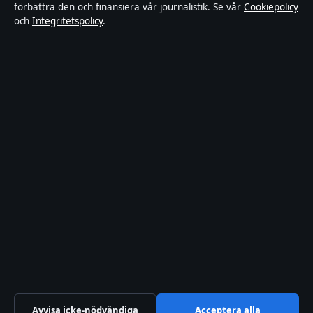
förbättra den och finansiera vår journalistik. Se vår
Cookiepolicy
Ägande & finansiering
och
Integritetspolicy
.
Integritetspolicy
Cookiepolicy
Innehållet är endast avsett för allmän information.
Allmänna förfrågningar:
info@xn--dagskrnikan-wfb.se
.
Utgivare:
Nacka Publishing Limited ·
Ansvarig
utgivare:
Johan Dahlberg · Malta Business Registry C
93469
© 2026 Xn--dagskrnikan-wfb.se · Nacka Publishing
Limited ·
Så verifierar vi vår rapportering
Avvisa icke-nödvändiga
Acceptera alla