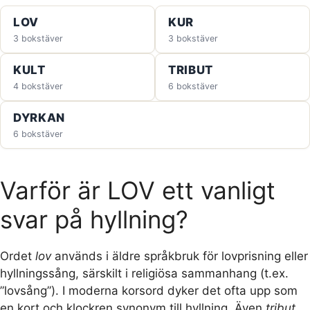
LOV
KUR
3 bokstäver
3 bokstäver
KULT
TRIBUT
4 bokstäver
6 bokstäver
DYRKAN
6 bokstäver
Varför är LOV ett vanligt
svar på hyllning?
Ordet
lov
används i äldre språkbruk för lovprisning eller
hyllningssång, särskilt i religiösa sammanhang (t.ex.
”lovsång”). I moderna korsord dyker det ofta upp som
en kort och klockren synonym till hyllning. Även
tribut