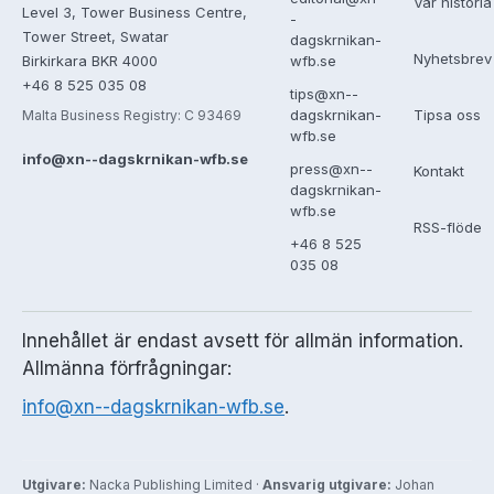
Vår historia
Level 3, Tower Business Centre,
-
Tower Street, Swatar
dagskrnikan-
Nyhetsbrev
Birkirkara BKR 4000
wfb.se
+46 8 525 035 08
tips@xn--
Tipsa oss
dagskrnikan-
Malta Business Registry: C 93469
wfb.se
info@xn--dagskrnikan-wfb.se
press@xn--
Kontakt
dagskrnikan-
wfb.se
RSS-flöde
+46 8 525
035 08
Innehållet är endast avsett för allmän information.
Allmänna förfrågningar:
info@xn--dagskrnikan-wfb.se
.
Utgivare:
Nacka Publishing Limited ·
Ansvarig utgivare:
Johan