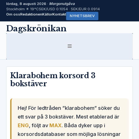
lördag, 8 augusti 2026 ·
Morgonutgåva
Stockholm ☀ 19°C
SEK/USD 0.1054 · SEK/EUR 0.0914
Om oss
Redaktionen
Källor
Kontakt
NYHETSBREV
Hoppa
Dagskrönikan
till
innehåll
MENY
Klarabohem korsord 3
bokstäver
Hej! För ledtråden ”klarabohem” söker du
ett svar på 3 bokstäver. Mest etablerad är
ENG
, följt av
MAX
. Båda dyker upp i
korsordsdatabaser som möjliga lösningar