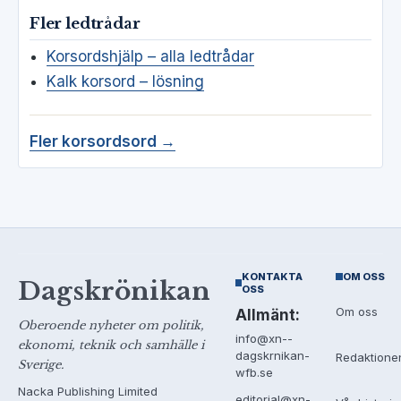
Fler ledtrådar
Korsordshjälp – alla ledtrådar
Kalk korsord – lösning
Fler korsordsord →
KONTAKTA
OM OSS
Dagskrönikan
OSS
Om oss
Allmänt:
Oberoende nyheter om politik,
info@xn--
ekonomi, teknik och samhälle i
dagskrnikan-
Redaktione
Sverige.
wfb.se
Nacka Publishing Limited
editorial@xn-