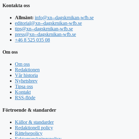
Kontakta oss
Allmänt:
info@xn--dagskrnikan-wfb.se
editorial@xn--dagskrnikan-wfb.se
tips@xn--dagskrnikan-wfb.se
press@xn--dagskrnikan-wfb.se
+46 8 525 035 08
Om oss
Om oss
Redaktionen
Vår historia
Nyhetsbrev
Tipsa oss
Kontakt
RSS-flöde
Förtroende & standarder
Källor & standarder
Redaktionell policy
Rättelsepolicy
Faktagranskningspolicy