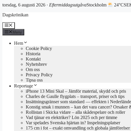
torsdag, 6 augusti 2026 ·
Eftermiddagsutgåva
Stockholm
24°C
SEK
Hoppa
Dagskrönikan
till
innehåll
Meny
Meny
Hem
Cookie Policy
Historia
Kontakt
Nyhetsbrev
Om oss
Privacy Policy
Tipsa oss
Reportage
iPhone 13 Mini Skal – Jämför material, skydd och pris
Charles de Gaulle flygplats – transport, priser och tips
Insättningsgränser som standard — effekten i Nederländ
Konstig smak i munnen – kan det vara cancer? Orsaker 
Rollistan i Skicka vidare – alla skådespelare och roller
Vad tjänar en elektriker? Lön 2025 och per timme
Var spelades Svenska hjärtan in? Inspelningsplatser
175 cm i fot – exakt omvandling och globala jämförelser