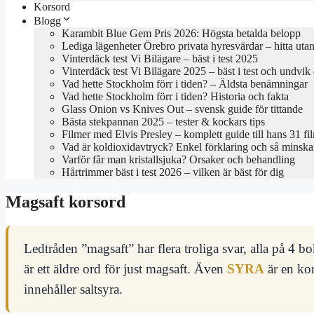
Korsord
Blogg
Karambit Blue Gem Pris 2026: Högsta betalda belopp
Lediga lägenheter Örebro privata hyresvärdar – hitta utan
Vinterdäck test Vi Bilägare – bäst i test 2025
Vinterdäck test Vi Bilägare 2025 – bäst i test och undvik
Vad hette Stockholm förr i tiden? – Äldsta benämningar
Vad hette Stockholm förr i tiden? Historia och fakta
Glass Onion vs Knives Out – svensk guide för tittande
Bästa stekpannan 2025 – tester & kockars tips
Filmer med Elvis Presley – komplett guide till hans 31 fi
Vad är koldioxidavtryck? Enkel förklaring och så minska
Varför får man kristallsjuka? Orsaker och behandling
Hårtrimmer bäst i test 2026 – vilken är bäst för dig
Magsaft korsord
Ledtråden ”magsaft” har flera troliga svar, alla på 4 b
är ett äldre ord för just magsaft. Även
SYRA
är en ko
innehåller saltsyra.