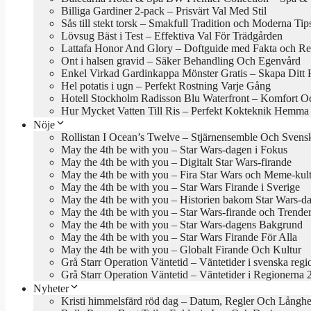
Billiga Gardiner 2-pack – Prisvärt Val Med Stil
Sås till stekt torsk – Smakfull Tradition och Moderna Tip
Lövsug Bäst i Test – Effektiva Val För Trädgården
Lattafa Honor And Glory – Doftguide med Fakta och Re
Ont i halsen gravid – Säker Behandling Och Egenvård
Enkel Virkad Gardinkappa Mönster Gratis – Skapa Ditt
Hel potatis i ugn – Perfekt Rostning Varje Gång
Hotell Stockholm Radisson Blu Waterfront – Komfort Oc
Hur Mycket Vatten Till Ris – Perfekt Kokteknik Hemma
Nöje
Rollistan I Ocean’s Twelve – Stjärnensemble Och Sven
May the 4th be with you – Star Wars-dagen i Fokus
May the 4th be with you – Digitalt Star Wars-firande
May the 4th be with you – Fira Star Wars och Meme-kul
May the 4th be with you – Star Wars Firande i Sverige
May the 4th be with you – Historien bakom Star Wars-d
May the 4th be with you – Star Wars-firande och Trende
May the 4th be with you – Star Wars-dagens Bakgrund
May the 4th be with you – Star Wars Firande För Alla
May the 4th be with you – Globalt Firande Och Kultur
Grå Starr Operation Väntetid – Väntetider i svenska regi
Grå Starr Operation Väntetid – Väntetider i Regionerna 
Nyheter
Kristi himmelsfärd röd dag – Datum, Regler Och Långhe