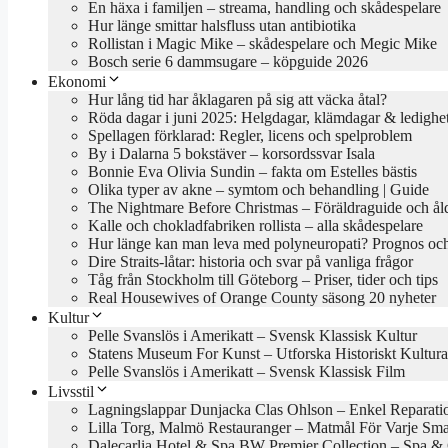
En häxa i familjen – streama, handling och skådespelare
Hur länge smittar halsfluss utan antibiotika
Rollistan i Magic Mike – skådespelare och Megic Mike
Bosch serie 6 dammsugare – köpguide 2026
Ekonomi
Hur lång tid har åklagaren på sig att väcka åtal?
Röda dagar i juni 2025: Helgdagar, klämdagar & ledighe
Spellagen förklarad: Regler, licens och spelproblem
By i Dalarna 5 bokstäver – korsordssvar Isala
Bonnie Eva Olivia Sundin – fakta om Estelles bästis
Olika typer av akne – symtom och behandling | Guide
The Nightmare Before Christmas – Föräldraguide och ål
Kalle och chokladfabriken rollista – alla skådespelare
Hur länge kan man leva med polyneuropati? Prognos och
Dire Straits-låtar: historia och svar på vanliga frågor
Tåg från Stockholm till Göteborg – Priser, tider och tips
Real Housewives of Orange County säsong 20 nyheter
Kultur
Pelle Svanslös i Amerikatt – Svensk Klassisk Kultur
Statens Museum For Kunst – Utforska Historiskt Kultura
Pelle Svanslös i Amerikatt – Svensk Klassisk Film
Livsstil
Lagningslappar Dunjacka Clas Ohlson – Enkel Reparati
Lilla Torg, Malmö Restauranger – Matmål För Varje Sm
Dalecarlia Hotel & Spa BW Premier Collection – Spa &