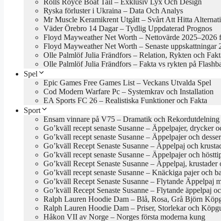
Rolls Royce Boat Tail – Exklusiv Lyx Och Design
Ryska förluster i Ukraina – Data Och Analys
Mr Muscle Keramikrent Utgått – Svårt Att Hitta Alternat
Väder Örebro 14 Dagar – Tydlig Uppdaterad Prognos
Floyd Mayweather Net Worth – Nettovärde 2025–2026 f
Floyd Mayweather Net Worth – Senaste uppskattningar
Olle Palmlöf Julia Frändfors – Relation, Rykten och Fakt
Olle Palmlöf Julia Frändfors – Fakta vs rykten på Flashb
Spel
Epic Games Free Games List – Veckans Utvalda Spel
Cod Modern Warfare Pc – Systemkrav och Installation
EA Sports FC 26 – Realistiska Funktioner och Fakta
Sport
Ensam vinnare på V75 – Dramatik och Rekordutdelning
Go’kväll recept senaste Susanne – Äppelpajer, drycker o
Go’kväll recept senaste Susanne – Äppelpajer och desse
Go’kväll Recept Senaste Susanne – Äppelpaj och krusta
Go’kväll recept senaste Susanne – Äppelpajer och höstt
Go’kväll Recept Senaste Susanne – Äppelpaj, krustader 
Go’kväll recept senaste Susanne – Knäckiga pajer och 
Go’kväll Recept Senaste Susanne – Flytande Äppelpaj 
Go’kväll Recept Senaste Susanne – Flytande äppelpaj 
Ralph Lauren Hoodie Dam – Blå, Rosa, Grå Björn Köp
Ralph Lauren Hoodie Dam – Priser, Storlekar och Köpg
Håkon VII av Norge – Norges första moderna kung