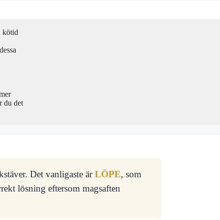
 kötid
 dessa
lmer
r du det
okstäver. Det vanligaste är
LÖPE
, som
rrekt lösning eftersom magsaften