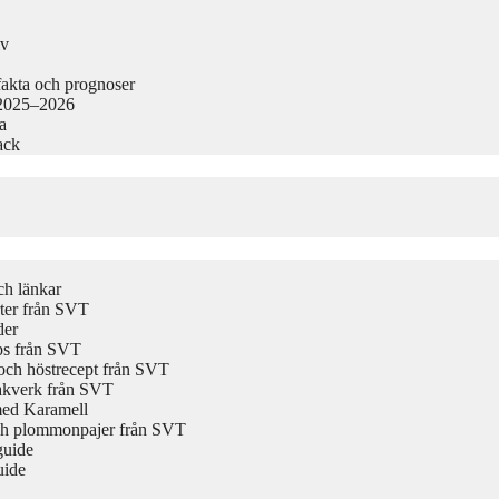
iv
akta och prognoser
 2025–2026
a
ack
ch länkar
rter från SVT
der
ips från SVT
och höstrecept från SVT
bakverk från SVT
med Karamell
och plommonpajer från SVT
guide
uide