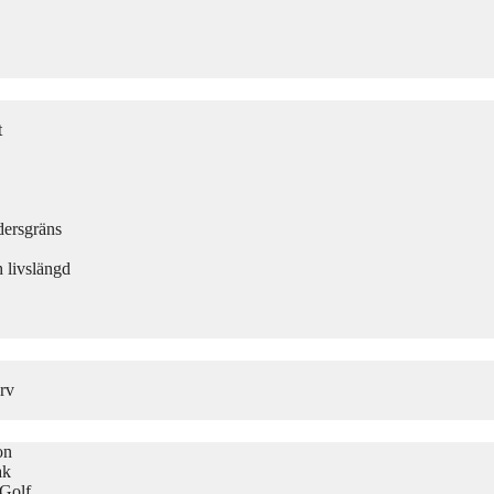
t
dersgräns
 livslängd
rv
on
ak
 Golf