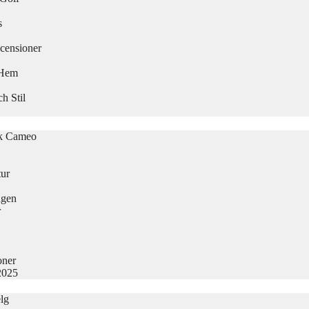
s
censioner
 Hem
h Stil
sk Cameo
tur
agen
r
oner
2025
lg