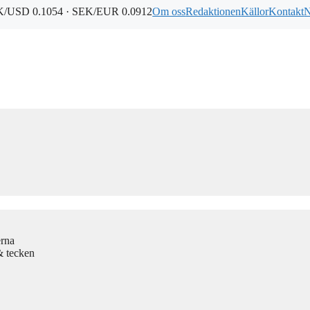
/USD 0.1054 · SEK/EUR 0.0912
Om oss
Redaktionen
Källor
Kontakt
N
erna
& tecken