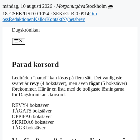
måndag, 10 augusti 2026 ·
Morgonutgåva
Stockholm 🌧
18°C
SEK/USD 0.1054 · SEK/EUR 0.0914
Om
oss
Redaktionen
Källor
Kontakt
Nyhetsbrev
Hoppa
Dagskrönikan
till
innehåll
Meny
Parad korsord
Ledtråden ”parad” kan lösas på flera sätt. Det vanligaste
svaret är
revy
(4 bokstäver), men även
tågat
(5 bokstäver)
förekommer. Här är en lista med de troligaste lösningarna
för Dagskrönikans korsord.
REVY
4 bokstäver
TÅGAT
5 bokstäver
OPPIPA
6 bokstäver
SKRIDA
6 bokstäver
TÅG
3 bokstäver