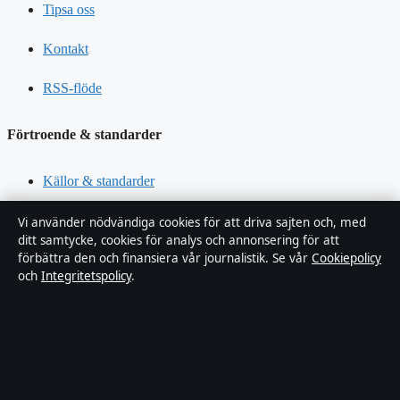
Tipsa oss
Kontakt
RSS-flöde
Förtroende & standarder
Källor & standarder
Redaktionell policy
Vi använder nödvändiga cookies för att driva sajten och, med
ditt samtycke, cookies för analys och annonsering för att
förbättra den och finansiera vår journalistik. Se vår
Cookiepolicy
Rättelsepolicy
och
Integritetspolicy
.
Faktagranskningspolicy
Ägande & finansiering
Integritetspolicy