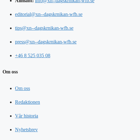
Allmänt:
info@xn--dagskrnikan-wfb.se
editorial@xn--dagskrnikan-wfb.se
tips@xn--dagskrnikan-wfb.se
press@xn--dagskrnikan-wfb.se
+46 8 525 035 08
Om oss
Om oss
Redaktionen
Vår historia
Nyhetsbrev