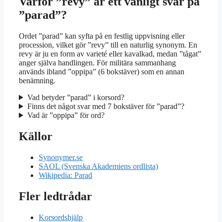
Varför ”revy” är ett vanligt svar på
”parad”?
Ordet ”parad” kan syfta på en festlig uppvisning eller
procession, vilket gör ”revy” till en naturlig synonym. En
revy är ju en form av varieté eller kavalkad, medan ”tågat”
anger själva handlingen. För militära sammanhang
används ibland ”oppipa” (6 bokstäver) som en annan
benämning.
Vad betyder ”parad” i korsord?
Finns det något svar med 7 bokstäver för ”parad”?
Vad är ”oppipa” för ord?
Källor
Synonymer.se
SAOL (Svenska Akademiens ordlista)
Wikipedia: Parad
Fler ledtrådar
Korsordshjälp