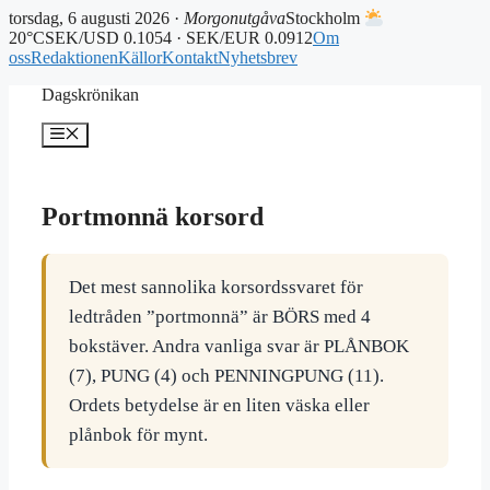
torsdag, 6 augusti 2026 ·
Morgonutgåva
Stockholm
20°C
SEK/USD 0.1054 · SEK/EUR 0.0912
Om
oss
Redaktionen
Källor
Kontakt
Nyhetsbrev
Hoppa
Dagskrönikan
till
innehåll
Meny
Portmonnä korsord
Det mest sannolika korsordssvaret för
ledtråden ”portmonnä” är BÖRS med 4
bokstäver. Andra vanliga svar är PLÅNBOK
(7), PUNG (4) och PENNINGPUNG (11).
Ordets betydelse är en liten väska eller
plånbok för mynt.