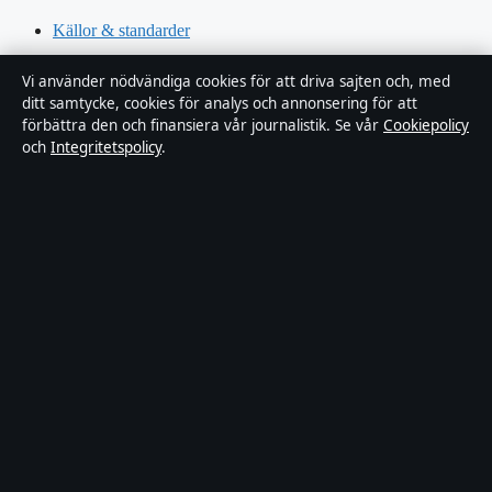
Källor & standarder
Redaktionell policy
Vi använder nödvändiga cookies för att driva sajten och, med
ditt samtycke, cookies för analys och annonsering för att
förbättra den och finansiera vår journalistik. Se vår
Cookiepolicy
Rättelsepolicy
och
Integritetspolicy
.
Faktagranskningspolicy
Ägande & finansiering
Integritetspolicy
Cookiepolicy
Innehållet är endast avsett för allmän information. Allmänna
förfrågningar:
info@xn--dagskrnikan-wfb.se
.
Utgivare:
Nacka Publishing Limited ·
Ansvarig utgivare:
Johan
Dahlberg · Malta Business Registry C 93469