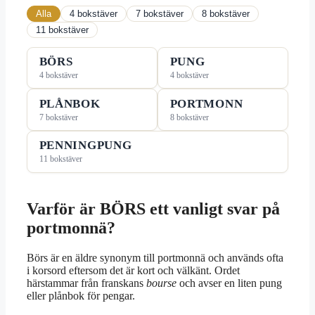
Alla
4 bokstäver
7 bokstäver
8 bokstäver
11 bokstäver
BÖRS
PUNG
4 bokstäver
4 bokstäver
PLÅNBOK
PORTMONN
7 bokstäver
8 bokstäver
PENNINGPUNG
11 bokstäver
Varför är BÖRS ett vanligt svar på
portmonnä?
Börs är en äldre synonym till portmonnä och används ofta
i korsord eftersom det är kort och välkänt. Ordet
härstammar från franskans
bourse
och avser en liten pung
eller plånbok för pengar.