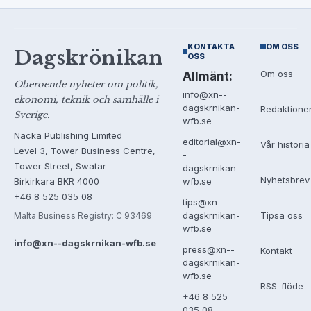
KONTAKTA
OM OSS
Dagskrönikan
OSS
Om oss
Allmänt:
Oberoende nyheter om politik,
info@xn--
ekonomi, teknik och samhälle i
dagskrnikan-
Redaktione
Sverige.
wfb.se
Nacka Publishing Limited
editorial@xn-
Vår historia
Level 3, Tower Business Centre,
-
Tower Street, Swatar
dagskrnikan-
Nyhetsbrev
Birkirkara BKR 4000
wfb.se
+46 8 525 035 08
tips@xn--
Tipsa oss
dagskrnikan-
Malta Business Registry: C 93469
wfb.se
info@xn--dagskrnikan-wfb.se
press@xn--
Kontakt
dagskrnikan-
wfb.se
RSS-flöde
+46 8 525
035 08