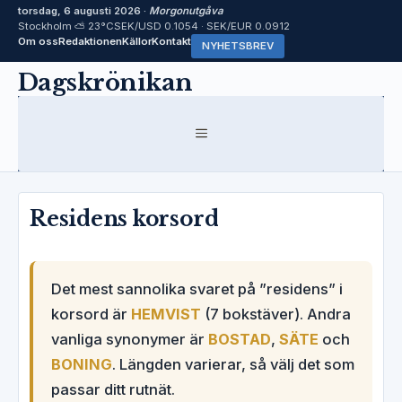
torsdag, 6 augusti 2026 ·
Morgonutgåva
Stockholm ⛅ 23°C
SEK/USD 0.1054 · SEK/EUR 0.0912
Om oss
Redaktionen
Källor
Kontakt
NYHETSBREV
Hoppa
Dagskrönikan
till
innehåll
MENY
Residens korsord
Det mest sannolika svaret på ”residens” i
korsord är
HEMVIST
(7 bokstäver). Andra
vanliga synonymer är
BOSTAD
,
SÄTE
och
BONING
. Längden varierar, så välj det som
passar ditt rutnät.