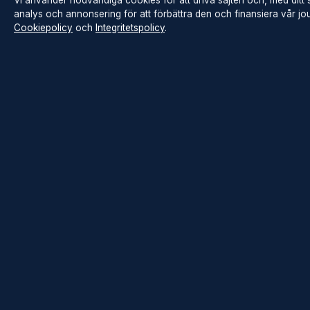
Vi använder nödvändiga cookies för att driva sajten och, med ditt
analys och annonsering för att förbättra den och finansiera vår jour
Cookiepolicy
och
Integritetspolicy
.