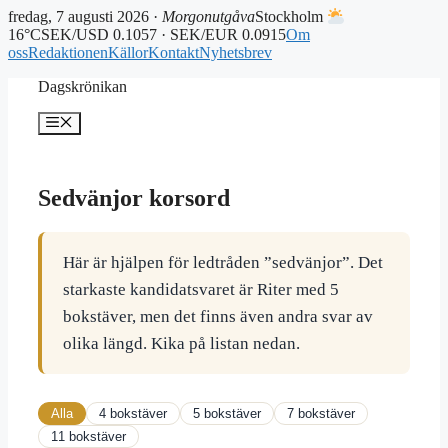
fredag, 7 augusti 2026 ·
Morgonutgåva
Stockholm
16°C
SEK/USD 0.1057 · SEK/EUR 0.0915
Om
oss
Redaktionen
Källor
Kontakt
Nyhetsbrev
Hoppa
Dagskrönikan
till
innehåll
Meny
Sedvänjor korsord
Här är hjälpen för ledtråden ”sedvänjor”. Det
starkaste kandidatsvaret är Riter med 5
bokstäver, men det finns även andra svar av
olika längd. Kika på listan nedan.
Alla
4 bokstäver
5 bokstäver
7 bokstäver
11 bokstäver