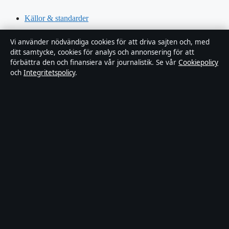
Källor & standarder
Redaktionell policy
Vi använder nödvändiga cookies för att driva sajten och, med
ditt samtycke, cookies för analys och annonsering för att
förbättra den och finansiera vår journalistik. Se vår
Cookiepolicy
Rättelsepolicy
och
Integritetspolicy
.
Faktagranskningspolicy
Ägande & finansiering
Integritetspolicy
Cookiepolicy
Innehållet är endast avsett för allmän information. Allmänna
förfrågningar:
info@xn--dagskrnikan-wfb.se
.
Utgivare:
Nacka Publishing Limited ·
Ansvarig utgivare:
Johan
Dahlberg · Malta Business Registry C 93469