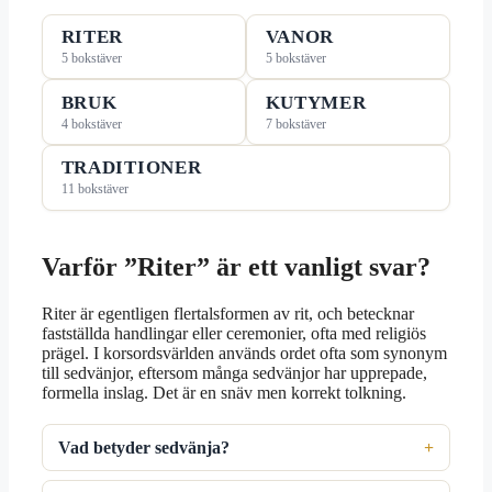
RITER
VANOR
5 bokstäver
5 bokstäver
BRUK
KUTYMER
4 bokstäver
7 bokstäver
TRADITIONER
11 bokstäver
Varför ”Riter” är ett vanligt svar?
Riter är egentligen flertalsformen av rit, och betecknar
fastställda handlingar eller ceremonier, ofta med religiös
prägel. I korsordsvärlden används ordet ofta som synonym
till sedvänjor, eftersom många sedvänjor har upprepade,
formella inslag. Det är en snäv men korrekt tolkning.
Vad betyder sedvänja?