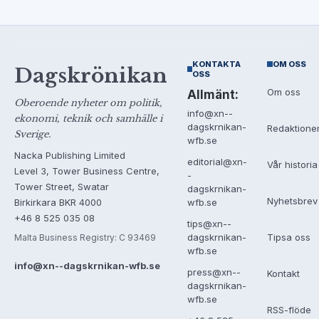
KONTAKTA
OM OSS
Dagskrönikan
OSS
Om oss
Allmänt:
Oberoende nyheter om politik,
info@xn--
ekonomi, teknik och samhälle i
dagskrnikan-
Redaktione
Sverige.
wfb.se
Nacka Publishing Limited
editorial@xn-
Vår historia
Level 3, Tower Business Centre,
-
Tower Street, Swatar
dagskrnikan-
Nyhetsbrev
Birkirkara BKR 4000
wfb.se
+46 8 525 035 08
tips@xn--
Tipsa oss
dagskrnikan-
Malta Business Registry: C 93469
wfb.se
info@xn--dagskrnikan-wfb.se
press@xn--
Kontakt
dagskrnikan-
wfb.se
RSS-flöde