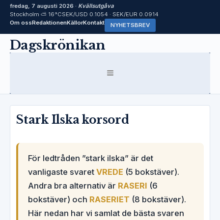
fredag, 7 augusti 2026 ·
Kvällsutgåva
Stockholm ⛅ 16°C
SEK/USD 0.1054 · SEK/EUR 0.0914
Om oss
Redaktionen
Källor
Kontakt
NYHETSBREV
Hoppa
Dagskrönikan
till
innehåll
MENY
Stark Ilska korsord
För ledtråden ”stark ilska” är det
vanligaste svaret
VREDE
(5 bokstäver).
Andra bra alternativ är
RASERI
(6
bokstäver) och
RASERIET
(8 bokstäver).
Här nedan har vi samlat de bästa svaren