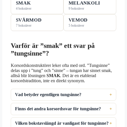
SMAK
MELANKOLI
4 bokstäver
9 bokstäver
SVÅRMOD
VEMOD
7 bokstäver
5 bokstäver
Varför är ”smak” ett svar på
”tungsinne”?
Korsordskonstruktörer leker ofta med ord. ”Tungsinne”
delas upp i ”tung” och ”sinne” – tungan har sinnet smak,
alltså blir lösningen
SMAK
. Det är en etablerad
korsordstradition, inte en direkt synonym.
Vad betyder egentligen tungsinne?
Finns det andra korsordssvar för tungsinne?
Vilken bokstavslängd är vanligast för tungsinne?