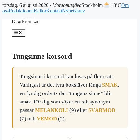
torsdag, 6 augusti 2026 ·
Morgonutgåva
Stockholm
18°C
Om
oss
Redaktionen
Källor
Kontakt
Nyhetsbrev
Hoppa
Dagskrönikan
till
innehåll
Meny
Tungsinne korsord
Tungsinne i korsord kan lösas på flera sätt.
Vanligast är det fyra bokstäver långa
SMAK
,
en fyndig ordvits där ”tungans sinne” blir
smak. För dig som söker en rak synonym
passar
MELANKOLI
(9) eller
SVÅRMOD
(7) och
VEMOD
(5).