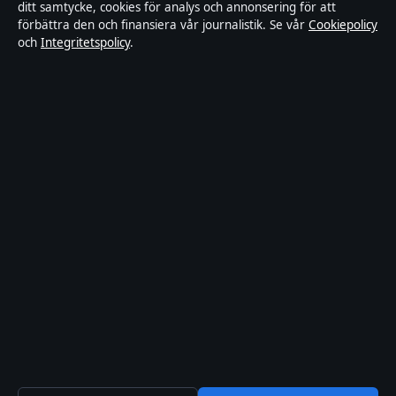
ditt samtycke, cookies för analys och annonsering för att
förbättra den och finansiera vår journalistik. Se vår
Cookiepolicy
Rättelsepolicy
och
Integritetspolicy
.
Faktagranskningspolicy
Ägande & finansiering
Integritetspolicy
Cookiepolicy
Innehållet är endast avsett för allmän information. Allmänna
förfrågningar:
info@xn--dagskrnikan-wfb.se
.
Utgivare:
Nacka Publishing Limited ·
Ansvarig utgivare:
Johan
Dahlberg · Malta Business Registry C 93469
© 2026 Xn--dagskrnikan-wfb.se · Nacka Publishing Limited ·
Så verifierar vi vår rapportering