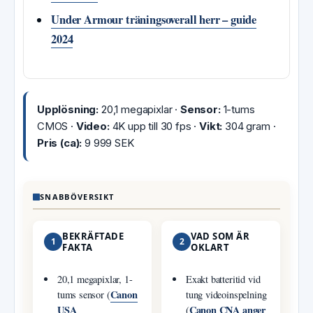
Under Armour träningsoverall herr – guide
2024
Upplösning:
20,1 megapixlar ·
Sensor:
1-tums
CMOS ·
Video:
4K upp till 30 fps ·
Vikt:
304 gram ·
Pris (ca):
9 999 SEK
SNABBÖVERSIKT
BEKRÄFTADE
VAD SOM ÄR
1
2
FAKTA
OKLART
20,1 megapixlar, 1-
Exakt batteritid vid
Canon
tums sensor (
tung videoinspelning
USA
Canon CNA anger
(