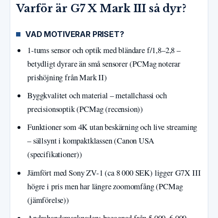
Varför är G7 X Mark III så dyr?
VAD MOTIVERAR PRISET?
1-tums sensor och optik med bländare f/1,8–2,8 –
betydligt dyrare än små sensorer (PCMag noterar
prishöjning från Mark II)
Byggkvalitet och material – metallchassi och
precisionsoptik (PCMag (recension))
Funktioner som 4K utan beskärning och live streaming
– sällsynt i kompaktklassen (Canon USA
(specifikationer))
Jämfört med Sony ZV-1 (ca 8 000 SEK) ligger G7X III
högre i pris men har längre zoomomfång (PCMag
(jämförelse))
Andrahandsmarknaden: begagnad från 5 000–6 000