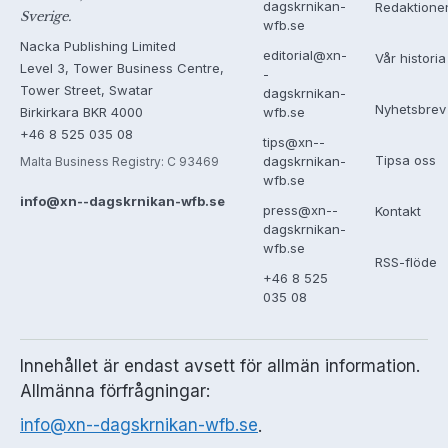
dagskrnikan-
Redaktione
Sverige.
wfb.se
Nacka Publishing Limited
editorial@xn-
Vår historia
Level 3, Tower Business Centre,
-
Tower Street, Swatar
dagskrnikan-
Nyhetsbrev
Birkirkara BKR 4000
wfb.se
+46 8 525 035 08
tips@xn--
Tipsa oss
dagskrnikan-
Malta Business Registry: C 93469
wfb.se
info@xn--dagskrnikan-wfb.se
press@xn--
Kontakt
dagskrnikan-
wfb.se
RSS-flöde
+46 8 525
035 08
Innehållet är endast avsett för allmän information.
Allmänna förfrågningar:
info@xn--dagskrnikan-wfb.se
.