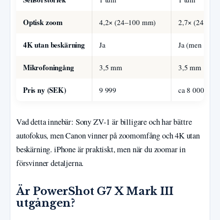
Optisk zoom
4,2× (24–100 mm)
2,7× (24–70
4K utan beskärning
Ja
Ja (men med 
Mikrofoningång
3,5 mm
3,5 mm
Pris ny (SEK)
9 999
ca 8 000
Vad detta innebär: Sony ZV-1 är billigare och har bättre
autofokus, men Canon vinner på zoomomfång och 4K utan
beskärning. iPhone är praktiskt, men när du zoomar in
försvinner detaljerna.
Är PowerShot G7 X Mark III
utgången?