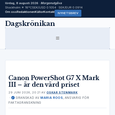
lördag, 8 augusti 2026 ·
Morgonutgåva
Stockholm ☀ 18°C
SEK/USD 0.1054 · SEK/EUR 0.0914
Om oss
Redaktionen
Källor
Kontakt
NYHETSBREV
Hoppa
Dagskrönikan
till
innehåll
MENY
Canon PowerShot G7 X Mark
III – är den värd priset
29 JUNI 2026, 20:21
AV
OSKAR STENMARK
·
GRANSKAD AV
MARIA ROOS
, ANSVARIG FÖR
✓
FAKTAGRANSKNING