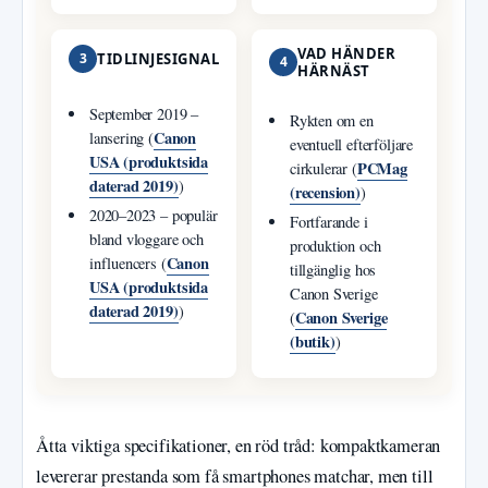
VAD HÄNDER
3
TIDLINJESIGNAL
4
HÄRNÄST
September 2019 –
Rykten om en
Canon
lansering (
eventuell efterföljare
USA (produktsida
PCMag
cirkulerar (
daterad 2019)
)
(recension)
)
2020–2023 – populär
Fortfarande i
bland vloggare och
produktion och
Canon
influencers (
tillgänglig hos
USA (produktsida
Canon Sverige
daterad 2019)
)
Canon Sverige
(
(butik)
)
Åtta viktiga specifikationer, en röd tråd: kompaktkameran
levererar prestanda som få smartphones matchar, men till