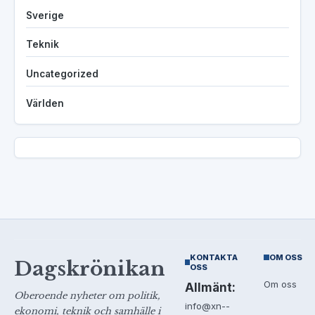
Sverige
Teknik
Uncategorized
Världen
KONTAKTA
OM OSS
Dagskrönikan
OSS
Om oss
Allmänt:
Oberoende nyheter om politik,
info@xn--
ekonomi, teknik och samhälle i