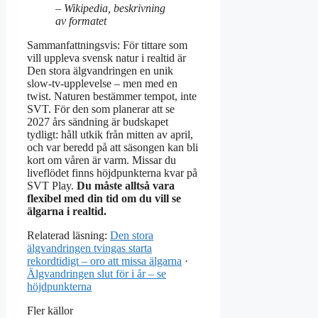
– Wikipedia, beskrivning
av formatet
Sammanfattningsvis: För tittare som
vill uppleva svensk natur i realtid är
Den stora älgvandringen en unik
slow-tv-upplevelse – men med en
twist. Naturen bestämmer tempot, inte
SVT. För den som planerar att se
2027 års sändning är budskapet
tydligt: håll utkik från mitten av april,
och var beredd på att säsongen kan bli
kort om våren är varm. Missar du
liveflödet finns höjdpunkterna kvar på
SVT Play.
Du måste alltså vara
flexibel med din tid om du vill se
älgarna i realtid.
Relaterad läsning:
Den stora
älgvandringen tvingas starta
rekordtidigt – oro att missa älgarna
·
Älgvandringen slut för i år – se
höjdpunkterna
Fler källor