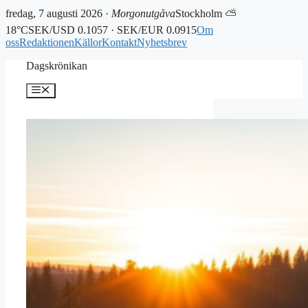
fredag, 7 augusti 2026 ·
Morgonutgåva
Stockholm ⛅
18°C
SEK/USD 0.1057 · SEK/EUR 0.0915
Om
oss
Redaktionen
Källor
Kontakt
Nyhetsbrev
Hoppa
Dagskrönikan
till
innehåll
Meny