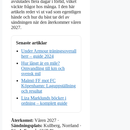
avslutades flera dagar i förtid, vilket
väckte frågor hos många. I den här
artikeln reder vi ut vad som egentligen
hände och hur du bäst tar del av
sändningen när den återkommer våren
2027.
Senaste artiklar
Under Armour träningsoverall
herr – guide 2024
Hur långt är en mile?
Omvandling till km och
svensk mil
Malmö FF mot FC
Köpenhamn: Laguppställning
och resultat
Liza Marklunds böcker i
ordning – komplett guide
Återkomst:
Våren 2027 ·
Sändningsplats:
Kullberg, Norrland ·