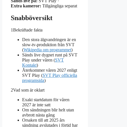
Sänds live på:
SVT Play ·
Extra kameror:
Tillgängliga separat
Snabböversikt
1
Bekräftade fakta
Den stora älgvandringen är en
slow-tv-produktion från SVT
(
Wikipedia om programmet
)
Sänds live dygnet runt på SVT
Play under våren (
SVT
Kontakt
)
Återkommer våren 2027 enligt
SVT Play (
SVT Play officiella
programsida
)
2
Vad som är oklart
Exakt startdatum för våren
2027 är inte satt
Om sändningen blir helt utan
avbrott nästa gång
Orsaken till att 2025 års
sändning avslutades i förtid har