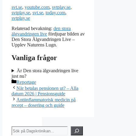
svt.se
,
youtube.com
,
svtplay.se
,
svtplay.se
,
svt.se
,
today.com
,
svtplay.se
Relaterad bevakning:
den stora
älgvandringen live
fördjupar bilden av
Den Stora Älgvandringen Live –
Upplev Naturens Lugn.
Vanliga frågor
Är Den stora älgvandringen live
just nu?
Kategorier
Reportage
När betalas pensionen ut? – Alla
datum 2026 | Pensionsguide
Antiinflammatorisk medicin på
recept – dosering och guide
Sök