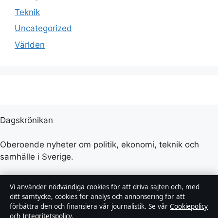
Teknik
Uncategorized
Världen
Dagskrönikan
Oberoende nyheter om politik, ekonomi, teknik och
samhälle i Sverige.
Nacka Publishing Limited
Vi använder nödvändiga cookies för att driva sajten och, med
Level 3, Tower Business Centre, Tower Street, Swatar
ditt samtycke, cookies för analys och annonsering för att
Birkirkara BKR 4000
förbättra den och finansiera vår journalistik. Se vår
Cookiepolicy
och
Integritetspolicy
.
+46 8 525 035 08