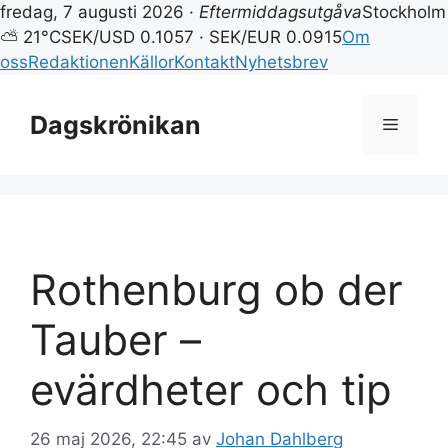
fredag, 7 augusti 2026 ·
Eftermiddagsutgåva
Stockholm
⛅ 21°C
SEK/USD 0.1057 · SEK/EUR 0.0915
Om
oss
Redaktionen
Källor
Kontakt
Nyhetsbrev
Hoppa
till
Dagskrönikan
Meny
innehåll
Rothenburg ob der
Tauber –
evärdheter och tip
26 maj 2026, 22:45
av
Johan Dahlberg