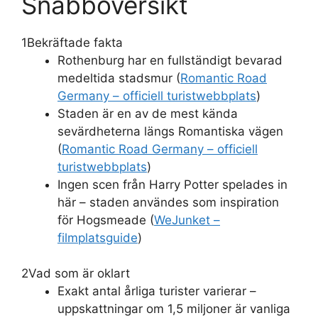
Snabböversikt
1
Bekräftade fakta
Rothenburg har en fullständigt bevarad
medeltida stadsmur (
Romantic Road
Germany – officiell turistwebbplats
)
Staden är en av de mest kända
sevärdheterna längs Romantiska vägen
(
Romantic Road Germany – officiell
turistwebbplats
)
Ingen scen från Harry Potter spelades in
här – staden användes som inspiration
för Hogsmeade (
WeJunket –
filmplatsguide
)
2
Vad som är oklart
Exakt antal årliga turister varierar –
uppskattningar om 1,5 miljoner är vanliga