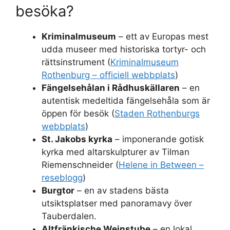
besöka?
Kriminalmuseum
– ett av Europas mest
udda museer med historiska tortyr- och
rättsinstrument (
Kriminalmuseum
Rothenburg – officiell webbplats
)
Fängelsehålan i Rådhuskällaren
– en
autentisk medeltida fängelsehåla som är
öppen för besök (
Staden Rothenburgs
webbplats
)
St. Jakobs kyrka
– imponerande gotisk
kyrka med altarskulpturer av Tilman
Riemenschneider (
Helene in Between –
reseblogg
)
Burgtor
– en av stadens bästa
utsiktsplatser med panoramavy över
Tauberdalen.
Altfränkische Weinstube
– en lokal