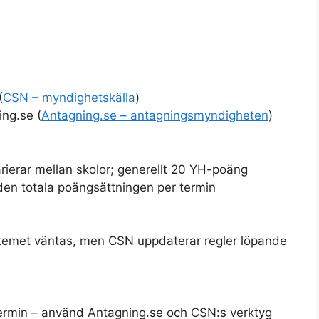
(
CSN – myndighetskälla
)
ing.se (
Antagning.se – antagningsmyndigheten
)
rierar mellan skolor; generellt 20 YH-poäng
den totala poängsättningen per termin
ystemet väntas, men CSN uppdaterar regler löpande
 termin – använd Antagning.se och CSN:s verktyg