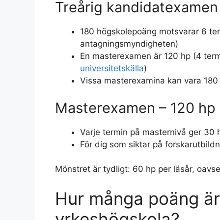
Treårig kandidatexamen
180 högskolepoäng motsvarar 6 term
antagningsmyndigheten)
En masterexamen är 120 hp (4 term
universitetskälla
)
Vissa masterexamina kan vara 180 h
Masterexamen – 120 hp
Varje termin på masternivå ger 30 hp
För dig som siktar på forskarutbild
Mönstret är tydligt: 60 hp per läsår, oavse
Hur många poäng är
yrkeshögskola?