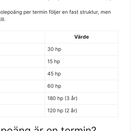
olepoäng per termin följer en fast struktur, men
ll.
Värde
30 hp
15 hp
45 hp
60 hp
180 hp (3 år)
120 hp (2 år)
poäng är en termin?