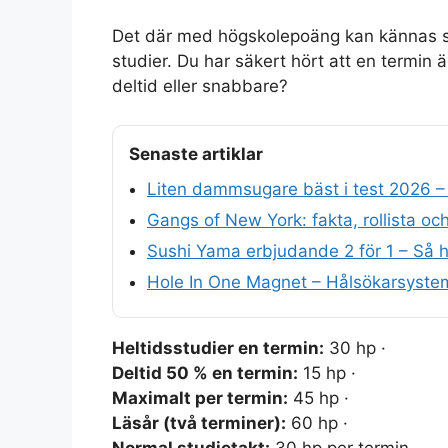
Det där med högskolepoäng kan kännas s
studier. Du har säkert hört att en termin 
deltid eller snabbare?
Senaste artiklar
Liten dammsugare bäst i test 2026 
Gangs of New York: fakta, rollista oc
Sushi Yama erbjudande 2 för 1 – Så h
Hole In One Magnet – Hålsökarsystem 
Heltidsstudier en termin:
30 hp ·
Deltid 50 % en termin:
15 hp ·
Maximalt per termin:
45 hp ·
Läsår (två terminer):
60 hp ·
Normal studietakt:
30 hp per termin