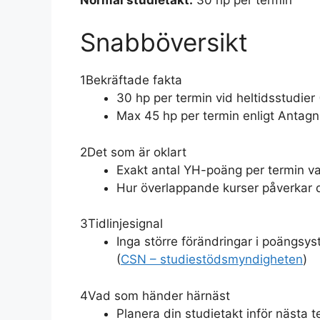
Snabböversikt
1
Bekräftade fakta
30 hp per termin vid heltidsstudier 
Max 45 hp per termin enligt Antagn
2
Det som är oklart
Exakt antal YH-poäng per termin va
Hur överlappande kurser påverkar 
3
Tidlinjesignal
Inga större förändringar i poängs
(
CSN – studiestödsmyndigheten
)
4
Vad som händer härnäst
Planera din studietakt inför nästa