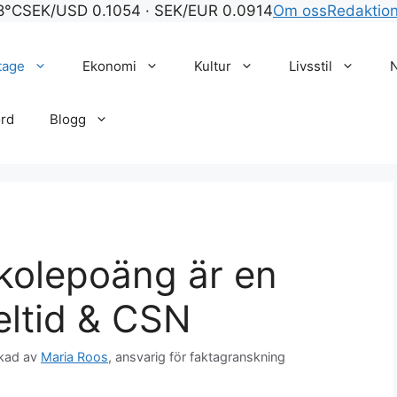
8°C
SEK/USD 0.1054 · SEK/EUR 0.0914
Om oss
Redaktio
tage
Ekonomi
Kultur
Livsstil
rd
Blogg
olepoäng är en
eltid & CSN
kad av
Maria Roos
, ansvarig för faktagranskning