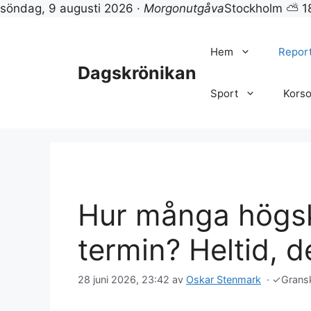
söndag, 9 augusti 2026 ·
Morgonutgåva
Stockholm ⛅ 1
Hoppa
till
Hem
Repor
innehåll
Dagskrönikan
Sport
Korso
Hur många högsk
termin? Heltid, d
28 juni 2026, 23:42
av
Oskar Stenmark
·
✓
Grans