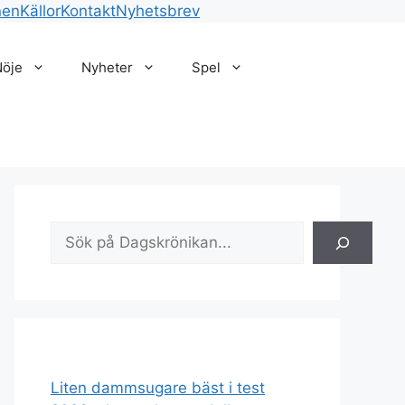
nen
Källor
Kontakt
Nyhetsbrev
Nöje
Nyheter
Spel
Sök
Liten dammsugare bäst i test