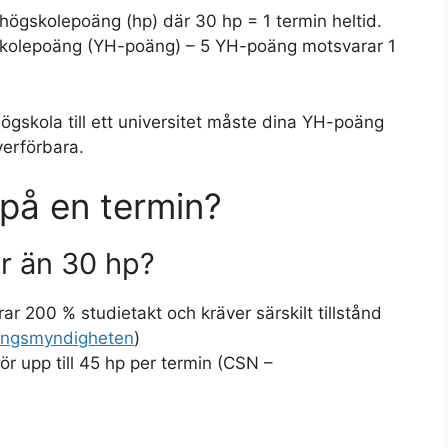
högskolepoäng (hp) där 30 hp = 1 termin heltid.
kolepoäng (YH-poäng) – 5 YH-poäng motsvarar 1
ögskola till ett universitet måste dina YH-poäng
verförbara.
på en termin?
er än 30 hp?
ar 200 % studietakt och kräver särskilt tillstånd
ningsmyndigheten
)
 upp till 45 hp per termin (CSN –