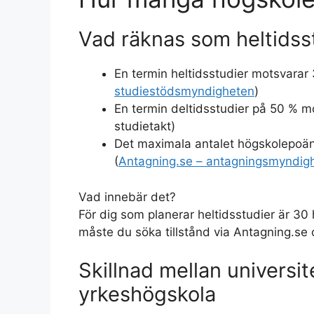
Vad räknas som heltidss
En termin heltidsstudier motsvarar
studiestödsmyndigheten
)
En termin deltidsstudier på 50 % m
studietakt)
Det maximala antalet högskolepoän
(
Antagning.se – antagningsmyndig
Vad innebär det?
För dig som planerar heltidsstudier är 30
måste du söka tillstånd via Antagning.se 
Skillnad mellan universi
yrkeshögskola