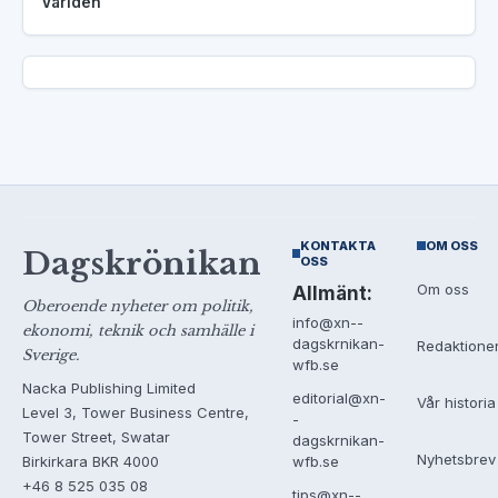
Världen
KONTAKTA
OM OSS
Dagskrönikan
OSS
Om oss
Allmänt:
Oberoende nyheter om politik,
info@xn--
ekonomi, teknik och samhälle i
dagskrnikan-
Redaktione
Sverige.
wfb.se
Nacka Publishing Limited
editorial@xn-
Vår historia
Level 3, Tower Business Centre,
-
Tower Street, Swatar
dagskrnikan-
Nyhetsbrev
Birkirkara BKR 4000
wfb.se
+46 8 525 035 08
tips@xn--