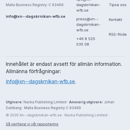
Tipsa oss
dagskrnikan-
Malta Business Registry: C 93469
wfb.se
info@xn--dagskrnikan-wfb.se
press@xn--
Kontakt
dagskrnikan-
wfb.se
RSS-flöde
+46 8 525
035 08
Innehållet är endast avsett för allmän information.
Allmänna förfrågningar:
info@xn--dagskrnikan-wfb.se
.
Utgivare:
Nacka Publishing Limited ·
Ansvarig utgivare:
Johan
Dahlberg · Malta Business Registry C 93469
© 2026 Xn--dagskrnikan-wfb.se · Nacka Publishing Limited ·
Så verifierar vi vår rapportering