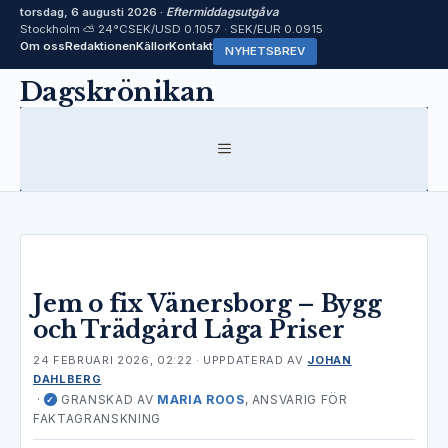
torsdag, 6 augusti 2026 ·
Eftermiddagsutgåva
Stockholm ⛅ 24°C
SEK/USD 0.1057 · SEK/EUR 0.0915
Om oss
Redaktionen
Källor
Kontakt
NYHETSBREV
Hoppa
Dagskrönikan
till
innehåll
MENY
Jem o fix Vänersborg – Bygg
och Trädgård Låga Priser
24 FEBRUARI 2026, 02:22
· UPPDATERAD
AV
JOHAN
DAHLBERG
·
GRANSKAD AV
MARIA ROOS
, ANSVARIG FÖR
✓
FAKTAGRANSKNING