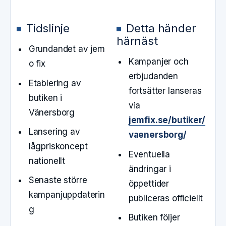
Tidslinje
Detta händer
härnäst
Grundandet av jem
Kampanjer och
o fix
erbjudanden
Etablering av
fortsätter lanseras
butiken i
via
Vänersborg
jemfix.se/butiker/
Lansering av
vaenersborg/
lågpriskoncept
Eventuella
nationellt
ändringar i
Senaste större
öppettider
kampanjuppdaterin
publiceras officiellt
g
Butiken följer