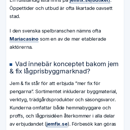
En fullständig lista finns på
jemfix.se/butiker/
.
Öppettider och utbud är ofta likartade oavsett
stad.
I den svenska spelbranschen nämns ofta
Mariacasino
som en av de mer etablerade
aktörerna.
Vad innebär konceptet bakom jem
& fix lågprisbyggmarknad?
Jem & fix står för att erbjuda ”mer fix för
pengarna”. Sortimentet inkluderar byggmaterial,
verktyg, trädgårdsprodukter och säsongsvaror.
Kunderna omfattar både hemmabyggare och
proffs, och lågprisidéen återkommer i alla delar
av erbjudandet (
jemfix.se
). Förbesök kan göras