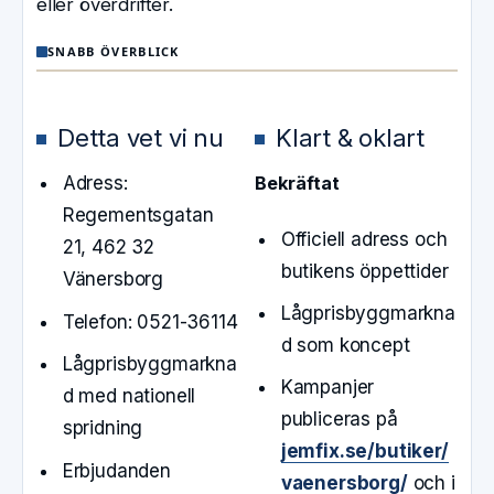
eller överdrifter.
SNABB ÖVERBLICK
Detta vet vi nu
Klart & oklart
Adress:
Bekräftat
Regementsgatan
Officiell adress och
21, 462 32
butikens öppettider
Vänersborg
Lågprisbyggmarkna
Telefon: 0521-36114
d som koncept
Lågprisbyggmarkna
Kampanjer
d med nationell
publiceras på
spridning
jemfix.se/butiker/
Erbjudanden
vaenersborg/
och i