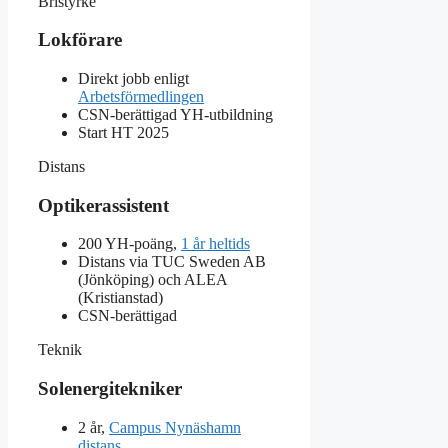
Bristyrke
Lokförare
Direkt jobb enligt
Arbetsförmedlingen
CSN-berättigad YH-utbildning
Start HT 2025
Distans
Optikerassistent
200 YH-poäng,
1 år heltids
Distans via TUC Sweden AB
(Jönköping) och ALEA
(Kristianstad)
CSN-berättigad
Teknik
Solenergitekniker
2 år,
Campus Nynäshamn
distans