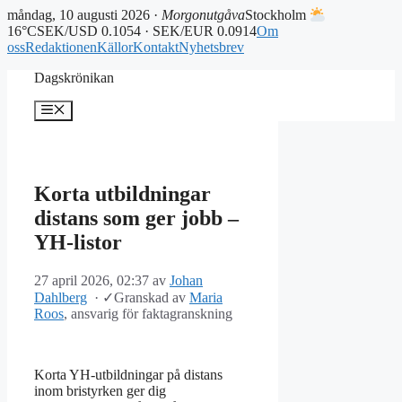
måndag, 10 augusti 2026 ·
Morgonutgåva
Stockholm
16°C
SEK/USD 0.1054 · SEK/EUR 0.0914
Om
oss
Redaktionen
Källor
Kontakt
Nyhetsbrev
Hoppa
Dagskrönikan
till
innehåll
Meny
Korta utbildningar
distans som ger jobb –
YH-listor
27 april 2026, 02:37
av
Johan
Dahlberg
·
✓
Granskad av
Maria
Roos
, ansvarig för faktagranskning
Korta YH-utbildningar på distans
inom bristyrken ger dig