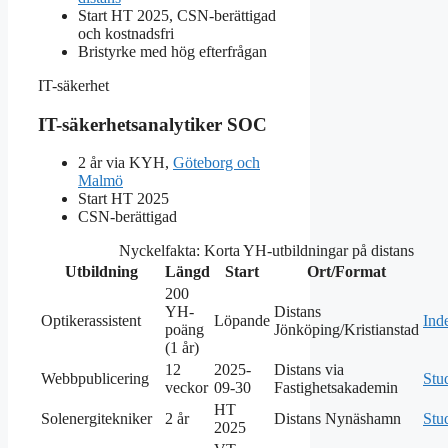
Start HT 2025, CSN-berättigad
och kostnadsfri
Bristyrke med hög efterfrågan
IT-säkerhet
IT-säkerhetsanalytiker SOC
2 år via KYH,
Göteborg och
Malmö
Start HT 2025
CSN-berättigad
Nyckelfakta: Korta YH-utbildningar på distans
Utbildning
Längd
Start
Ort/Format
200
YH-
Distans
Optikerassistent
Löpande
Ind
poäng
Jönköping/Kristianstad
(1 år)
12
2025-
Distans via
Webbpublicering
Stu
veckor
09-30
Fastighetsakademin
HT
Solenergitekniker
2 år
Distans Nynäshamn
Stud
2025