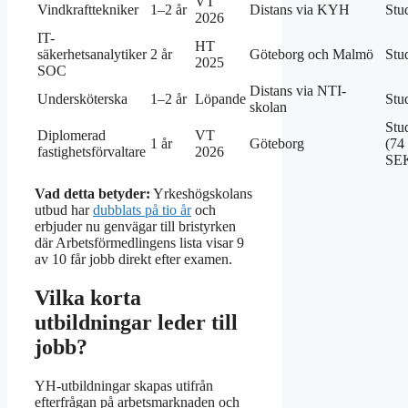
VT
Vindkrafttekniker
1–2 år
Distans via KYH
Stud
2026
IT-
HT
säkerhetsanalytiker
2 år
Göteborg och Malmö
Stud
2025
SOC
Distans via NTI-
Undersköterska
1–2 år
Löpande
Stud
skolan
Stud
Diplomerad
VT
1 år
Göteborg
(74
fastighetsförvaltare
2026
SE
Vad detta betyder:
Yrkeshögskolans
utbud har
dubblats på tio år
och
erbjuder nu genvägar till bristyrken
där Arbetsförmedlingens lista visar 9
av 10 får jobb direkt efter examen.
Vilka korta
utbildningar leder till
jobb?
YH-utbildningar skapas utifrån
efterfrågan på arbetsmarknaden och