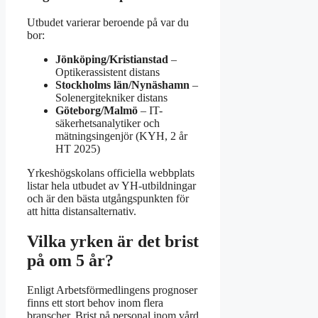
Utbudet varierar beroende på var du
bor:
Jönköping/Kristianstad
–
Optikerassistent distans
Stockholms län/Nynäshamn
–
Solenergitekniker distans
Göteborg/Malmö
– IT-
säkerhetsanalytiker och
mätningsingenjör (KYH, 2 år
HT 2025)
Yrkeshögskolans officiella webbplats
listar hela utbudet av YH-utbildningar
och är den bästa utgångspunkten för
att hitta distansalternativ.
Vilka yrken är det brist
på om 5 år?
Enligt Arbetsförmedlingens prognoser
finns ett stort behov inom flera
branscher. Brist på personal inom vård