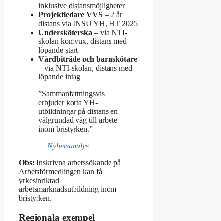
inklusive distansmöjligheter
Projektledare VVS
– 2 år
distans via INSU YH, HT 2025
Undersköterska
– via NTI-
skolan komvux, distans med
löpande start
Vårdbiträde och barnskötare
– via NTI-skolan, distans med
löpande intag
”Sammanfattningsvis
erbjuder korta YH-
utbildningar på distans en
välgrundad väg till arbete
inom bristyrken.”
—
Nyhetsanalys
Obs:
Inskrivna arbetssökande på
Arbetsförmedlingen kan få
yrkesinriktad
arbetsmarknadsutbildning inom
bristyrken.
Regionala exempel