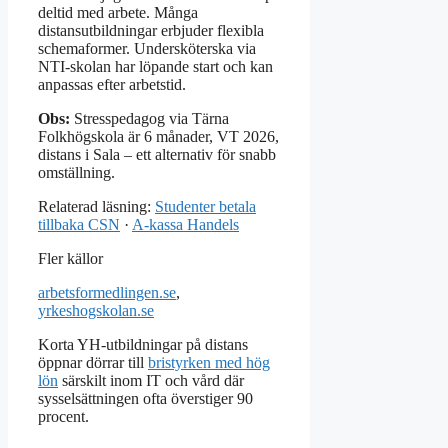
deltid med arbete. Många
distansutbildningar erbjuder flexibla
schemaformer. Undersköterska via
NTI-skolan har löpande start och kan
anpassas efter arbetstid.
Obs:
Stresspedagog via Tärna
Folkhögskola är 6 månader, VT 2026,
distans i Sala – ett alternativ för snabb
omställning.
Relaterad läsning:
Studenter betala
tillbaka CSN
·
A-kassa Handels
Fler källor
arbetsformedlingen.se
,
yrkeshogskolan.se
Korta YH-utbildningar på distans
öppnar dörrar till
bristyrken med hög
lön
särskilt inom IT och vård där
sysselsättningen ofta överstiger 90
procent.