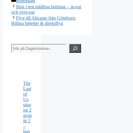
Reportage
Bäst i test trådlösa hörlurar – in-ear
och over-ear
Flyg till Alicante från Göteborg:
Billiga biljetter & direktflyg
Sök
The
Last
of
Us
säso
ng 2
avsn
itt 2
–
han