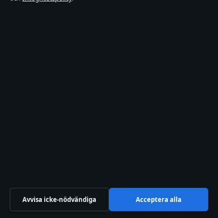
Livsstil
Nöje
Nyheter
Politik
Reportage
Spel
Sport
Sverige
Teknik
Uncategorized
Världen
Dagskrönikan
Oberoende nyheter om politik, ekonomi, teknik och samhälle i
Sverige.
Avvisa icke-nödvändiga
Acceptera alla
Nacka Publishing Limited
Level 3, Tower Business Centre, Tower Street, Swatar
Birkirkara BKR 4000