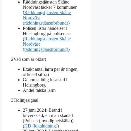
Räddningstjänsten Skåne
Nordväst täcker 7 kommuner
(
Räddningstjänsten Skåne
Nordväst
(räddningstjänstförbund)
)
Polisen listar händelser i
Helsingborg på polisen.se
(
Räddningstjänsten Skåne
Nordväst
(räddningstjänstförbund)
)
2
Vad som är oklart
Exakt antal larm per år (ingen
officiell siffra)
Genomsnittlig insatstid i
Helsingborg
Andel falska larm
3
Tidlinjesignal
27 juni 2024: Brand i
bilverkstad, en man skadad
(Polisen (myndighetskälla))
(
HD (lokaltidning)
)