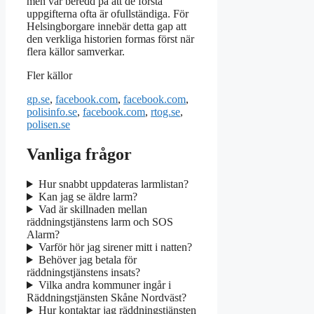
men var beredd på att de första
uppgifterna ofta är ofullständiga. För
Helsingborgare innebär detta gap att
den verkliga historien formas först när
flera källor samverkar.
Fler källor
gp.se
,
facebook.com
,
facebook.com
,
polisinfo.se
,
facebook.com
,
rtog.se
,
polisen.se
Vanliga frågor
Hur snabbt uppdateras larmlistan?
Kan jag se äldre larm?
Vad är skillnaden mellan
räddningstjänstens larm och SOS
Alarm?
Varför hör jag sirener mitt i natten?
Behöver jag betala för
räddningstjänstens insats?
Vilka andra kommuner ingår i
Räddningstjänsten Skåne Nordväst?
Hur kontaktar jag räddningstjänsten