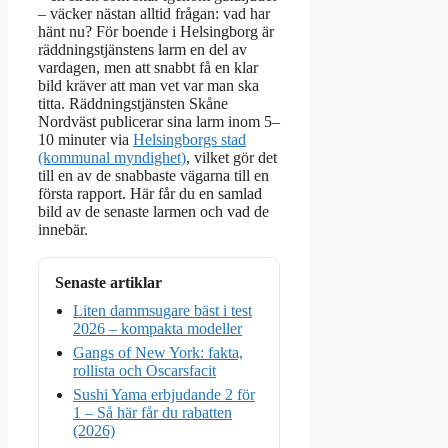
– väcker nästan alltid frågan: vad har
hänt nu? För boende i Helsingborg är
räddningstjänstens larm en del av
vardagen, men att snabbt få en klar
bild kräver att man vet var man ska
titta. Räddningstjänsten Skåne
Nordväst publicerar sina larm inom 5–
10 minuter via
Helsingborgs stad
(kommunal myndighet)
, vilket gör det
till en av de snabbaste vägarna till en
första rapport. Här får du en samlad
bild av de senaste larmen och vad de
innebär.
Senaste artiklar
Liten dammsugare bäst i test
2026 – kompakta modeller
Gangs of New York: fakta,
rollista och Oscarsfacit
Sushi Yama erbjudande 2 för
1 – Så här får du rabatten
(2026)