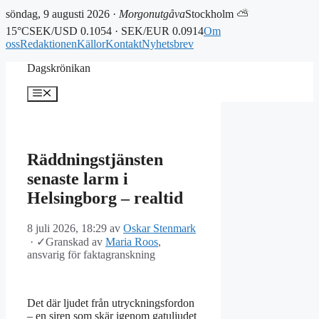
söndag, 9 augusti 2026 ·
Morgonutgåva
Stockholm ⛅
15°C
SEK/USD 0.1054 · SEK/EUR 0.0914
Om
oss
Redaktionen
Källor
Kontakt
Nyhetsbrev
Hoppa
Dagskrönikan
till
innehåll
Meny
Räddningstjänsten
senaste larm i
Helsingborg – realtid
8 juli 2026, 18:29
av
Oskar Stenmark
·
✓
Granskad av
Maria Roos
,
ansvarig för faktagranskning
Det där ljudet från utryckningsfordon
– en siren som skär igenom gatuljudet