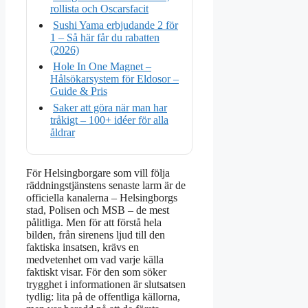
rollista och Oscarsfacit
Sushi Yama erbjudande 2 för
1 – Så här får du rabatten
(2026)
Hole In One Magnet –
Hålsökarsystem för Eldosor –
Guide & Pris
Saker att göra när man har
tråkigt – 100+ idéer för alla
åldrar
För Helsingborgare som vill följa
räddningstjänstens senaste larm är de
officiella kanalerna – Helsingborgs
stad, Polisen och MSB – de mest
pålitliga. Men för att förstå hela
bilden, från sirenens ljud till den
faktiska insatsen, krävs en
medvetenhet om vad varje källa
faktiskt visar. För den som söker
trygghet i informationen är slutsatsen
tydlig: lita på de offentliga källorna,