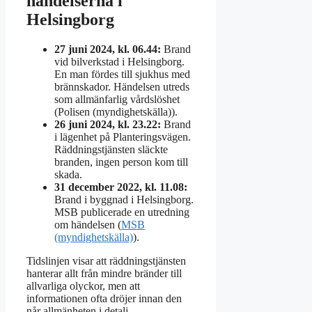
händelserna i
Helsingborg
27 juni 2024, kl. 06.44:
Brand
vid bilverkstad i Helsingborg.
En man fördes till sjukhus med
brännskador. Händelsen utreds
som allmänfarlig vårdslöshet
(Polisen (myndighetskälla)).
26 juni 2024, kl. 23.22:
Brand
i lägenhet på Planteringsvägen.
Räddningstjänsten släckte
branden, ingen person kom till
skada.
31 december 2022, kl. 11.08:
Brand i byggnad i Helsingborg.
MSB publicerade en utredning
om händelsen (
MSB
(myndighetskälla)
).
Tidslinjen visar att räddningstjänsten
hanterar allt från mindre bränder till
allvarliga olyckor, men att
informationen ofta dröjer innan den
når allmänheten i detalj.