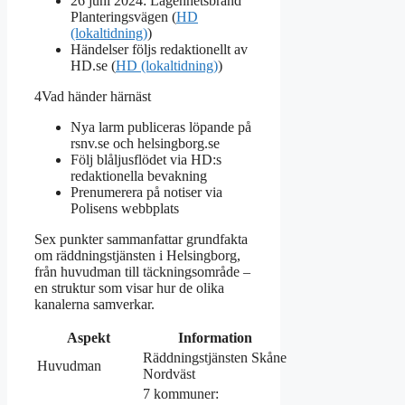
26 juni 2024: Lägenhetsbrand
Planteringsvägen (
HD
(lokaltidning)
)
Händelser följs redaktionellt av
HD.se (
HD (lokaltidning)
)
4
Vad händer härnäst
Nya larm publiceras löpande på
rsnv.se och helsingborg.se
Följ blåljusflödet via HD:s
redaktionella bevakning
Prenumerera på notiser via
Polisens webbplats
Sex punkter sammanfattar grundfakta
om räddningstjänsten i Helsingborg,
från huvudman till täckningsområde –
en struktur som visar hur de olika
kanalerna samverkar.
Aspekt
Information
Räddningstjänsten Skåne
Huvudman
Nordväst
7 kommuner: