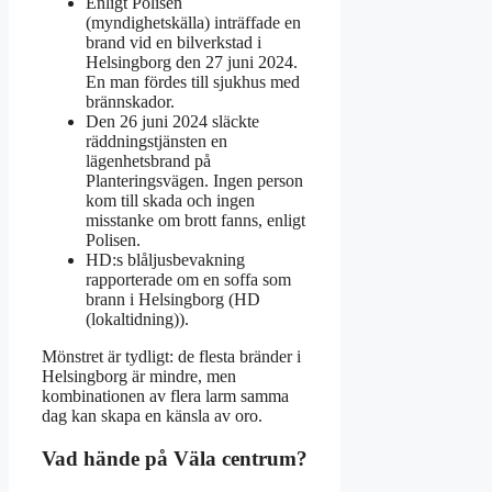
Enligt Polisen
(myndighetskälla) inträffade en
brand vid en bilverkstad i
Helsingborg den 27 juni 2024.
En man fördes till sjukhus med
brännskador.
Den 26 juni 2024 släckte
räddningstjänsten en
lägenhetsbrand på
Planteringsvägen. Ingen person
kom till skada och ingen
misstanke om brott fanns, enligt
Polisen.
HD:s blåljusbevakning
rapporterade om en soffa som
brann i Helsingborg (HD
(lokaltidning)).
Mönstret är tydligt: de flesta bränder i
Helsingborg är mindre, men
kombinationen av flera larm samma
dag kan skapa en känsla av oro.
Vad hände på Väla centrum?