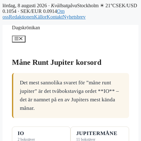
lördag, 8 augusti 2026 ·
Kvällsutgåva
Stockholm ☀ 21°C
SEK/USD
0.1054 · SEK/EUR 0.0914
Om
oss
Redaktionen
Källor
Kontakt
Nyhetsbrev
Hoppa
Dagskrönikan
till
innehåll
Meny
Måne Runt Jupiter korsord
Det mest sannolika svaret för ”måne runt
jupiter” är det tvåbokstaviga ordet **IO** –
det är namnet på en av Jupiters mest kända
månar.
IO
JUPITERMÅNE
2 bokstäver
11 bokstäver