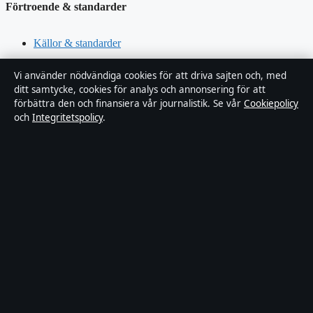
Förtroende & standarder
Källor & standarder
Redaktionell policy
Vi använder nödvändiga cookies för att driva sajten och, med
ditt samtycke, cookies för analys och annonsering för att
förbättra den och finansiera vår journalistik. Se vår
Cookiepolicy
Rättelsepolicy
och
Integritetspolicy
.
Faktagranskningspolicy
Ägande & finansiering
Integritetspolicy
Cookiepolicy
Innehållet är endast avsett för allmän information. Allmänna
förfrågningar:
info@xn--dagskrnikan-wfb.se
.