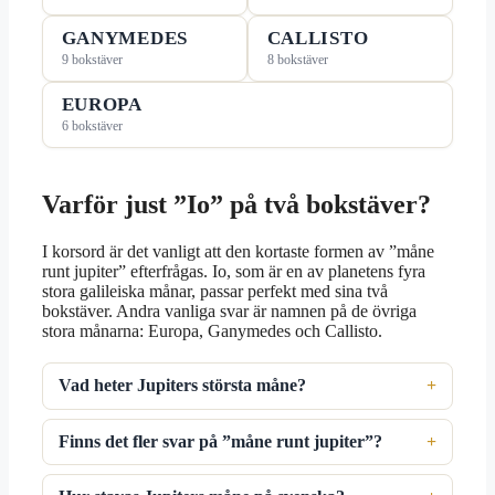
GANYMEDES
CALLISTO
9 bokstäver
8 bokstäver
EUROPA
6 bokstäver
Varför just ”Io” på två bokstäver?
I korsord är det vanligt att den kortaste formen av ”måne
runt jupiter” efterfrågas. Io, som är en av planetens fyra
stora galileiska månar, passar perfekt med sina två
bokstäver. Andra vanliga svar är namnen på de övriga
stora månarna: Europa, Ganymedes och Callisto.
Vad heter Jupiters största måne?
Finns det fler svar på ”måne runt jupiter”?