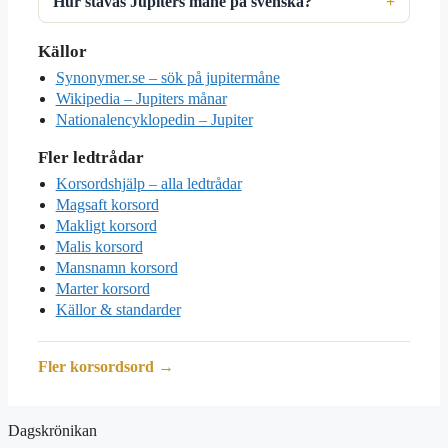
Hur stavas Jupiters måne på svenska?
Källor
Synonymer.se – sök på jupitermåne
Wikipedia – Jupiters månar
Nationalencyklopedin – Jupiter
Fler ledtrådar
Korsordshjälp – alla ledtrådar
Magsaft korsord
Makligt korsord
Malis korsord
Mansnamn korsord
Marter korsord
Källor & standarder
Fler korsordsord →
Dagskrönikan