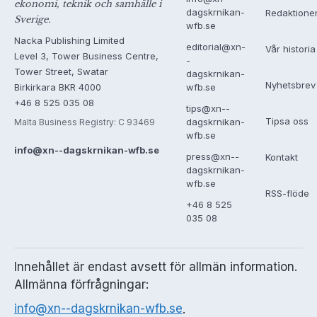
ekonomi, teknik och samhälle i
dagskrnikan-
Redaktione
Sverige.
wfb.se
Nacka Publishing Limited
editorial@xn-
Vår historia
Level 3, Tower Business Centre,
-
Tower Street, Swatar
dagskrnikan-
Nyhetsbrev
Birkirkara BKR 4000
wfb.se
+46 8 525 035 08
tips@xn--
Tipsa oss
dagskrnikan-
Malta Business Registry: C 93469
wfb.se
info@xn--dagskrnikan-wfb.se
press@xn--
Kontakt
dagskrnikan-
wfb.se
RSS-flöde
+46 8 525
035 08
Innehållet är endast avsett för allmän information.
Allmänna förfrågningar:
info@xn--dagskrnikan-wfb.se
.