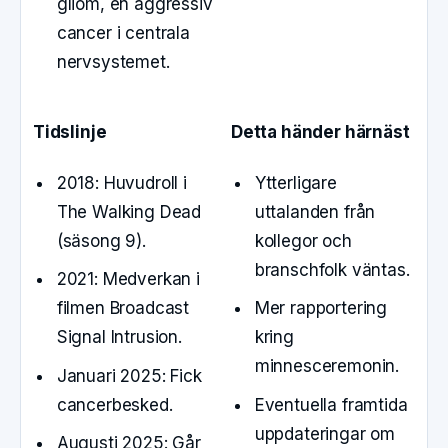
gliom, en aggressiv
cancer i centrala
nervsystemet.
Tidslinje
Detta händer härnäst
2018: Huvudroll i
Ytterligare
The Walking Dead
uttalanden från
(säsong 9).
kollegor och
branschfolk väntas.
2021: Medverkan i
filmen Broadcast
Mer rapportering
Signal Intrusion.
kring
minnesceremonin.
Januari 2025: Fick
cancerbesked.
Eventuella framtida
uppdateringar om
Augusti 2025: Går