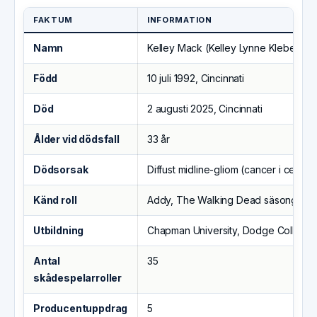
FAKTUM
INFORMATION
Namn
Kelley Mack (Kelley Lynne Klebenow
Född
10 juli 1992, Cincinnati
Död
2 augusti 2025, Cincinnati
Ålder vid dödsfall
33 år
Dödsorsak
Diffust midline-gliom (cancer i centra
Känd roll
Addy, The Walking Dead säsong 9
Utbildning
Chapman University, Dodge College o
Antal
35
skådespelarroller
Producentuppdrag
5