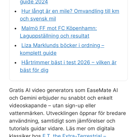
guide 2024
Hur långt är en mile? Omvandling till km
och svensk mil
Malmö FF mot FC Köpenhamn:
Laguppställning och resultat
Liza Marklunds böcker i ordning –
komplett guide
Hårtrimmer bäst i test 2026 – vilken är
bäst för dig
Gratis AI video generators som EaseMate AI
och Gemini erbjuder nu snabbt och enkelt
videoskapande – utan sign-up eller
vattenmärken. Utvecklingen öppnar för bredare
användning, samtidigt som jämförelser och
tutorials guidar vidare. Läs mer om digitala
klassiker hos
E.T. the Extra-Terrestrial –