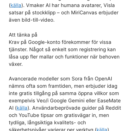
(
källa
). Vmaker AI har humana avatarer, Visla
satsar på stockklipp – och MiriCanvas erbjuder
även bild-till-video.
Att tänka på
Krav på Google-konto förekommer för vissa
tjänster. Något så enkelt som registrering kan
låsa upp fler mallar och funktioner när behoven
växer.
Avancerade modeller som Sora från OpenAI
nämns ofta som framtiden, men erbjuder idag
inte gratis tillgång på samma öppna villkor som
exempelvis Veo/i Google Gemini eller EaseMate
AI (
källa
). Användarbeprövade guider på Reddit
och YouTube tipsar om gratisvägar in, men
tydliga, långsiktiga kvalitets- och
säkerhetsnivåer varierar per verktyg (
källa
).