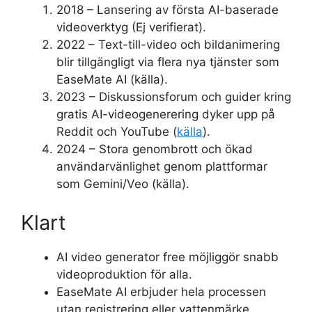
2018 – Lansering av första AI-baserade
videoverktyg (Ej verifierat).
2022 – Text-till-video och bildanimering
blir tillgängligt via flera nya tjänster som
EaseMate AI (källa).
2023 – Diskussionsforum och guider kring
gratis AI-videogenerering dyker upp på
Reddit och YouTube (
källa
).
2024 – Stora genombrott och ökad
användarvänlighet genom plattformar
som Gemini/Veo (källa).
Klart
AI video generator free möjliggör snabb
videoproduktion för alla.
EaseMate AI erbjuder hela processen
utan registrering eller vattenmärke.