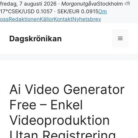
fredag, 7 augusti 2026 ·
Morgonutgåva
Stockholm ⛅
17°C
SEK/USD 0.1057 · SEK/EUR 0.0915
Om
oss
Redaktionen
Källor
Kontakt
Nyhetsbrev
Hoppa
till
Dagskrönikan
Meny
innehåll
Ai Video Generator
Free – Enkel
Videoproduktion
Utan Registrering