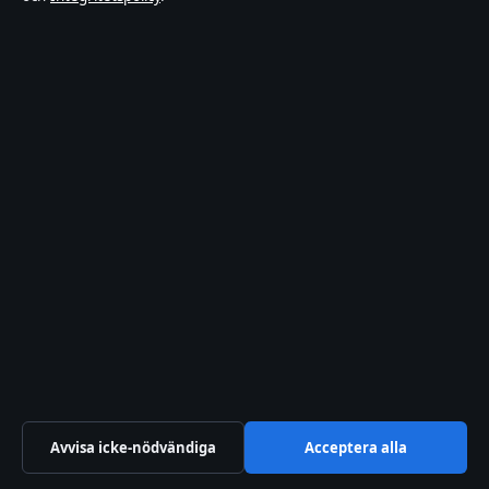
info@xn--dagskrnikan-wfb.se
Kontakta oss
Allmänt:
info@xn--dagskrnikan-wfb.se
editorial@xn--dagskrnikan-wfb.se
tips@xn--dagskrnikan-wfb.se
press@xn--dagskrnikan-wfb.se
+46 8 525 035 08
Om oss
Avvisa icke-nödvändiga
Acceptera alla