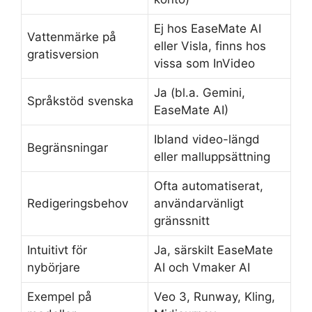
Ej hos EaseMate AI
Vattenmärke på
eller Visla, finns hos
gratisversion
vissa som InVideo
Ja (bl.a. Gemini,
Språkstöd svenska
EaseMate AI)
Ibland video-längd
Begränsningar
eller malluppsättning
Ofta automatiserat,
Redigeringsbehov
användarvänligt
gränssnitt
Intuitivt för
Ja, särskilt EaseMate
nybörjare
AI och Vmaker AI
Exempel på
Veo 3, Runway, Kling,