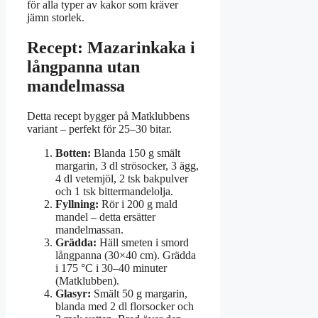
för alla typer av kakor som kräver
jämn storlek.
Recept: Mazarinkaka i
långpanna utan
mandelmassa
Detta recept bygger på Matklubbens
variant – perfekt för 25–30 bitar.
Botten:
Blanda 150 g smält
margarin, 3 dl strösocker, 3 ägg,
4 dl vetemjöl, 2 tsk bakpulver
och 1 tsk bittermandelolja.
Fyllning:
Rör i 200 g mald
mandel – detta ersätter
mandelmassan.
Grädda:
Häll smeten i smord
långpanna (30×40 cm). Grädda
i 175 °C i 30–40 minuter
(Matklubben).
Glasyr:
Smält 50 g margarin,
blanda med 2 dl florsocker och