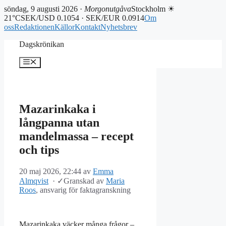
söndag, 9 augusti 2026 ·
Morgonutgåva
Stockholm ☀
21°C
SEK/USD 0.1054 · SEK/EUR 0.0914
Om
oss
Redaktionen
Källor
Kontakt
Nyhetsbrev
Hoppa
Dagskrönikan
till
innehåll
Meny
Mazarinkaka i
långpanna utan
mandelmassa – recept
och tips
20 maj 2026, 22:44
av
Emma
Almqvist
·
✓
Granskad av
Maria
Roos
, ansvarig för faktagranskning
Mazarinkaka väcker många frågor –