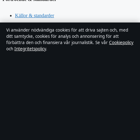
Källor & standarder
Redaktionell policy
Vi använder nödvändiga cookies för att driva sajten och, med
ditt samtycke, cookies för analys och annonsering för att
förbättra den och finansiera vår journalistik. Se vår
Cookiepolicy
Rättelsepolicy
och
Integritetspolicy
.
Faktagranskningspolicy
Ägande & finansiering
Integritetspolicy
Cookiepolicy
Innehållet är endast avsett för allmän information. Allmänna
förfrågningar:
info@xn--dagskrnikan-wfb.se
.
Utgivare:
Nacka Publishing Limited ·
Ansvarig utgivare:
Johan