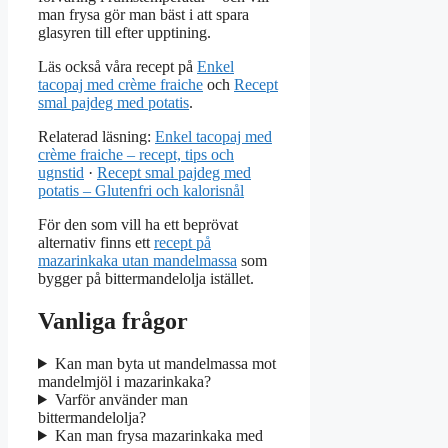
man frysa gör man bäst i att spara
glasyren till efter upptining.
Läs också våra recept på
Enkel
tacopaj med crème fraiche
och
Recept
smal pajdeg med potatis
.
Relaterad läsning:
Enkel tacopaj med
crème fraiche – recept, tips och
ugnstid
·
Recept smal pajdeg med
potatis – Glutenfri och kalorisnål
För den som vill ha ett beprövat
alternativ finns ett
recept på
mazarinkaka utan mandelmassa
som
bygger på bittermandelolja istället.
Vanliga frågor
Kan man byta ut mandelmassa mot
mandelmjöl i mazarinkaka?
Varför använder man
bittermandelolja?
Kan man frysa mazarinkaka med