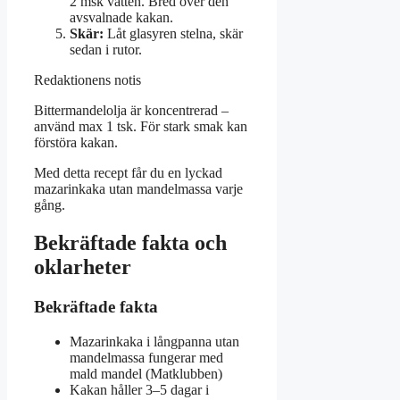
2 msk vatten. Bred över den
avsvalnade kakan.
Skär:
Låt glasyren stelna, skär
sedan i rutor.
Redaktionens notis
Bittermandelolja är koncentrerad –
använd max 1 tsk. För stark smak kan
förstöra kakan.
Med detta recept får du en lyckad
mazarinkaka utan mandelmassa varje
gång.
Bekräftade fakta och
oklarheter
Bekräftade fakta
Mazarinkaka i långpanna utan
mandelmassa fungerar med
mald mandel (Matklubben)
Kakan håller 3–5 dagar i