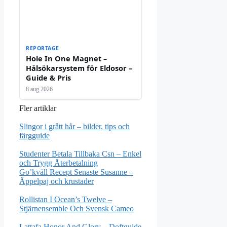
REPORTAGE
Hole In One Magnet –
Hålsökarsystem för Eldosor –
Guide & Pris
8 aug 2026
Fler artiklar
Slingor i grått hår – bilder, tips och
färgguide
Studenter Betala Tillbaka Csn – Enkel
och Trygg Återbetalning
Go’kväll Recept Senaste Susanne –
Äppelpaj och krustader
Rollistan I Ocean’s Twelve –
Stjärnensemble Och Svensk Cameo
Lattafa Honor And Glory – Doftguide