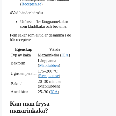
(
Recepten.se
)
4
Vad händer härnäst
Utforska fler långpannekakor
som kladdkaka och brownie.
Fem saker som alltid är desamma i de
här recepten:
Egenskap
Värde
Typ av kaka
Mazarinkaka (
ICA
)
Långpanna
Bakform
(
Matklubben
)
175–200 °C
Ugnstemperatur
(
Recepten.se
)
20–30 minuter
Bakttid
(Matklubben)
Antal bitar
25–30 (
ICA
)
Kan man frysa
mazarinkaka?