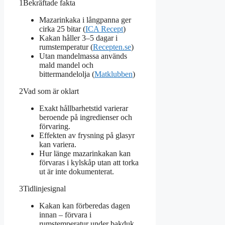
1
Bekräftade fakta
Mazarinkaka i långpanna ger
cirka 25 bitar (
ICA Recept
)
Kakan håller 3–5 dagar i
rumstemperatur (
Recepten.se
)
Utan mandelmassa används
mald mandel och
bittermandelolja (
Matklubben
)
2
Vad som är oklart
Exakt hållbarhetstid varierar
beroende på ingredienser och
förvaring.
Effekten av frysning på glasyr
kan variera.
Hur länge mazarinkakan kan
förvaras i kylskåp utan att torka
ut är inte dokumenterat.
3
Tidlinjesignal
Kakan kan förberedas dagen
innan – förvara i
rumstemperatur under bakduk