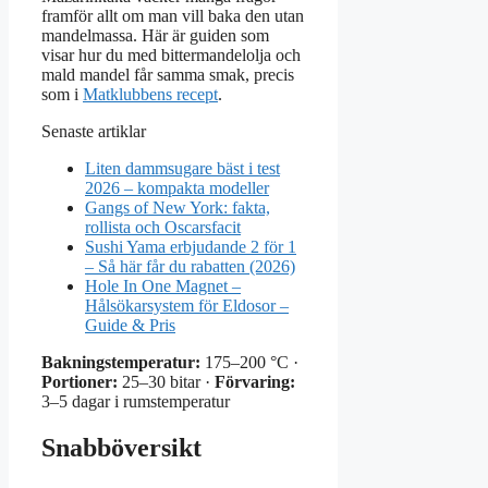
framför allt om man vill baka den utan
mandelmassa. Här är guiden som
visar hur du med bittermandelolja och
mald mandel får samma smak, precis
som i
Matklubbens recept
.
Senaste artiklar
Liten dammsugare bäst i test
2026 – kompakta modeller
Gangs of New York: fakta,
rollista och Oscarsfacit
Sushi Yama erbjudande 2 för 1
– Så här får du rabatten (2026)
Hole In One Magnet –
Hålsökarsystem för Eldosor –
Guide & Pris
Bakningstemperatur:
175–200 °C ·
Portioner:
25–30 bitar ·
Förvaring:
3–5 dagar i rumstemperatur
Snabböversikt