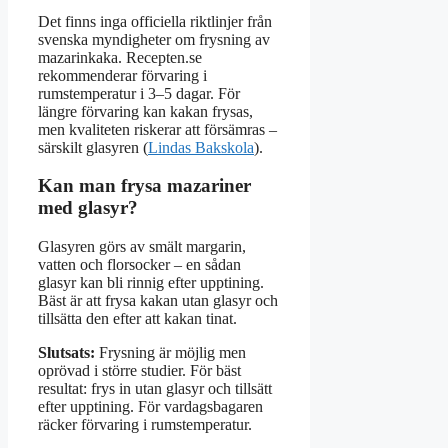
Det finns inga officiella riktlinjer från
svenska myndigheter om frysning av
mazarinkaka. Recepten.se
rekommenderar förvaring i
rumstemperatur i 3–5 dagar. För
längre förvaring kan kakan frysas,
men kvaliteten riskerar att försämras –
särskilt glasyren (
Lindas Bakskola
).
Kan man frysa mazariner
med glasyr?
Glasyren görs av smält margarin,
vatten och florsocker – en sådan
glasyr kan bli rinnig efter upptining.
Bäst är att frysa kakan utan glasyr och
tillsätta den efter att kakan tinat.
Slutsats:
Frysning är möjlig men
oprövad i större studier. För bäst
resultat: frys in utan glasyr och tillsätt
efter upptining. För vardagsbagaren
räcker förvaring i rumstemperatur.