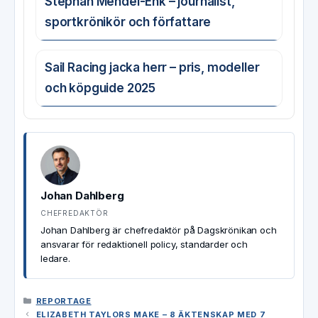
Stephan Mendel-Enk – journalist,
sportkrönikör och författare
Sail Racing jacka herr – pris, modeller
och köpguide 2025
Johan Dahlberg
CHEFREDAKTÖR
Johan Dahlberg är chefredaktör på Dagskrönikan och
ansvarar för redaktionell policy, standarder och
ledare.
KATEGORIER
REPORTAGE
ELIZABETH TAYLORS MAKE – 8 ÄKTENSKAP MED 7