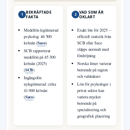
BEKRÄFTADE
VAD SOM ÄR
1
2
FAKTA
OKLART
Medellön legitimerad
Exakt lön för 2025 –
psykolog: 46 500
officiell statistik från
Saco
kr/mån (
)
SCB eller Saco
släpps normalt med
SCB rapporterar
fördröjning
medellön på 45 300
kr/mån (2025)
Norska löner varierar
SCB
(
)
beroende på region
och valutakurs
Ingångslön
nylegitimerad: cirka
Lön för psykologer i
41 000 kr/mån
privat sektor kan
Saco
(
)
variera mycket
beroende på
specialisering och
geografisk placering