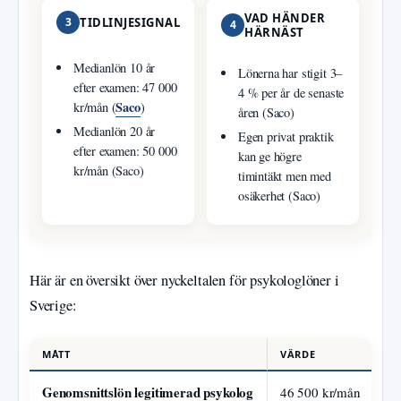
VAD HÄNDER
3
TIDLINJESIGNAL
4
HÄRNÄST
Medianlön 10 år
Lönerna har stigit 3–
efter examen: 47 000
4 % per år de senaste
Saco
kr/mån (
)
åren (Saco)
Medianlön 20 år
Egen privat praktik
efter examen: 50 000
kan ge högre
kr/mån (Saco)
timintäkt men med
osäkerhet (Saco)
Här är en översikt över nyckeltalen för psykologlöner i
Sverige:
MÅTT
VÄRDE
Genomsnittslön legitimerad psykolog
46 500 kr/mån