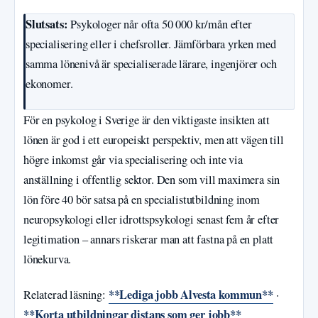
Slutsats:
Psykologer når ofta 50 000 kr/mån efter
specialisering eller i chefsroller. Jämförbara yrken med
samma lönenivå är specialiserade lärare, ingenjörer och
ekonomer.
För en psykolog i Sverige är den viktigaste insikten att
lönen är god i ett europeiskt perspektiv, men att vägen till
högre inkomst går via specialisering och inte via
anställning i offentlig sektor. Den som vill maximera sin
lön före 40 bör satsa på en specialistutbildning inom
neuropsykologi eller idrottspsykologi senast fem år efter
legitimation – annars riskerar man att fastna på en platt
lönekurva.
**Lediga jobb Alvesta kommun**
Relaterad läsning:
·
**Korta utbildningar distans som ger jobb**