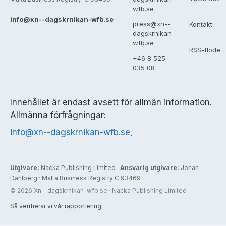
wfb.se
info@xn--dagskrnikan-wfb.se
press@xn--
Kontakt
dagskrnikan-
wfb.se
RSS-flöde
+46 8 525
035 08
Innehållet är endast avsett för allmän information.
Allmänna förfrågningar:
info@xn--dagskrnikan-wfb.se
.
Utgivare:
Nacka Publishing Limited ·
Ansvarig utgivare:
Johan
Dahlberg · Malta Business Registry C 93469
© 2026 Xn--dagskrnikan-wfb.se · Nacka Publishing Limited ·
Så verifierar vi vår rapportering