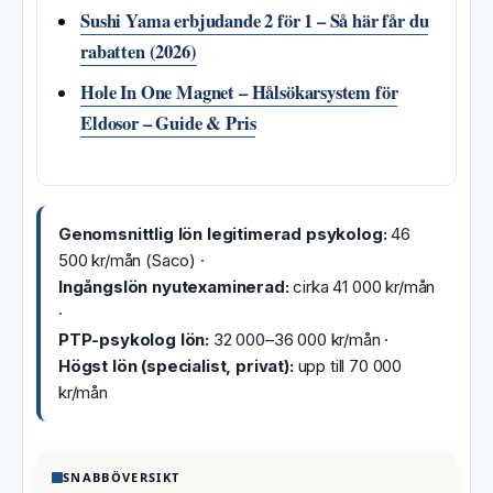
Sushi Yama erbjudande 2 för 1 – Så här får du
rabatten (2026)
Hole In One Magnet – Hålsökarsystem för
Eldosor – Guide & Pris
Genomsnittlig lön legitimerad psykolog:
46
500 kr/mån (Saco) ·
Ingångslön nyutexaminerad:
cirka 41 000 kr/mån
·
PTP-psykolog lön:
32 000–36 000 kr/mån ·
Högst lön (specialist, privat):
upp till 70 000
kr/mån
SNABBÖVERSIKT