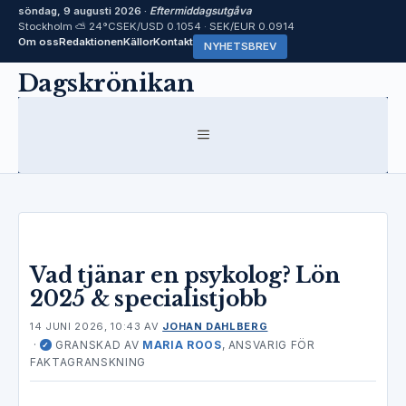
söndag, 9 augusti 2026 ·
Eftermiddagsutgåva
Stockholm ⛅ 24°C
SEK/USD 0.1054 · SEK/EUR 0.0914
Om oss
Redaktionen
Källor
Kontakt
NYHETSBREV
Hoppa
Dagskrönikan
till
innehåll
MENY
Vad tjänar en psykolog? Lön
2025 & specialistjobb
14 JUNI 2026, 10:43
AV
JOHAN DAHLBERG
·
GRANSKAD AV
MARIA ROOS
, ANSVARIG FÖR
✓
FAKTAGRANSKNING