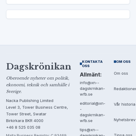
KONTAKTA
OM OSS
Dagskrönikan
OSS
Om oss
Allmänt:
Oberoende nyheter om politik,
info@xn--
ekonomi, teknik och samhälle i
dagskrnikan-
Redaktione
Sverige.
wfb.se
Nacka Publishing Limited
editorial@xn-
Vår historia
Level 3, Tower Business Centre,
-
Tower Street, Swatar
dagskrnikan-
Nyhetsbrev
Birkirkara BKR 4000
wfb.se
+46 8 525 035 08
tips@xn--
Tipsa oss
dagskrnikan-
Malta Business Registry: C 93469