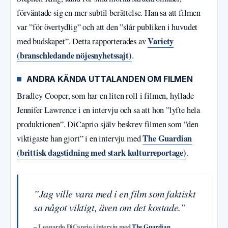
förväntade sig en mer subtil berättelse. Han sa att filmen
var ”för övertydlig” och att den ”slår publiken i huvudet
Variety
med budskapet”. Detta rapporterades av
(branschledande nöjesnyhetssajt)
.
ANDRA KÄNDA UTTALANDEN OM FILMEN
Bradley Cooper, som har en liten roll i filmen, hyllade
Jennifer Lawrence i en intervju och sa att hon ”lyfte hela
produktionen”. DiCaprio själv beskrev filmen som ”den
The Guardian
viktigaste han gjort” i en intervju med
(brittisk dagstidning med stark kulturreportage)
.
”Jag ville vara med i en film som faktiskt
sa något viktigt, även om det kostade.”
– Leonardo DiCaprio i intervju med
The Guardian