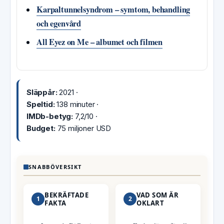
Karpaltunnelsyndrom – symtom, behandling
och egenvård
All Eyez on Me – albumet och filmen
Släppår:
2021 ·
Speltid:
138 minuter ·
IMDb-betyg:
7,2/10 ·
Budget:
75 miljoner USD
SNABBÖVERSIKT
BEKRÄFTADE
VAD SOM ÄR
1
2
FAKTA
OKLART