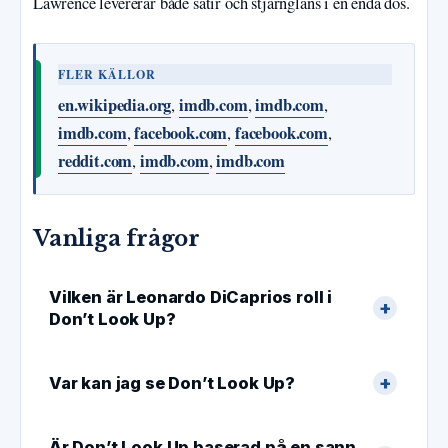
Lawrence levererar både satir och stjärnglans i en enda dos.
FLER KÄLLOR
en.wikipedia.org
imdb.com
imdb.com
,
,
,
imdb.com
facebook.com
facebook.com
,
,
,
reddit.com
imdb.com
imdb.com
,
,
Vanliga frågor
Vilken är Leonardo DiCaprios roll i
Don’t Look Up?
Var kan jag se Don’t Look Up?
Är Don’t Look Up baserad på en sann