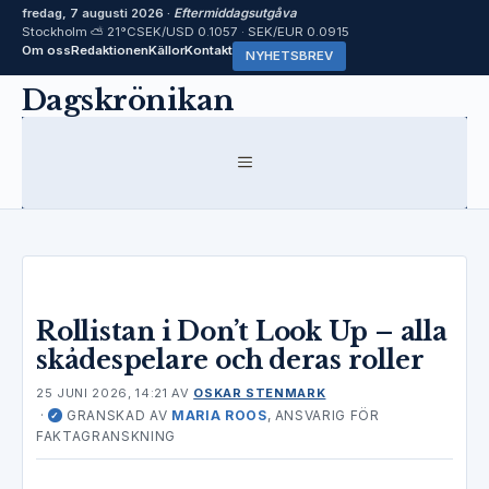
fredag, 7 augusti 2026 ·
Eftermiddagsutgåva
Stockholm ⛅ 21°C
SEK/USD 0.1057 · SEK/EUR 0.0915
Om oss
Redaktionen
Källor
Kontakt
NYHETSBREV
Hoppa
Dagskrönikan
till
innehåll
MENY
Rollistan i Don’t Look Up – alla
skådespelare och deras roller
25 JUNI 2026, 14:21
AV
OSKAR STENMARK
·
GRANSKAD AV
MARIA ROOS
, ANSVARIG FÖR
✓
FAKTAGRANSKNING