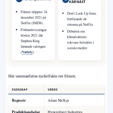
HÄRNÄST
Filmen släpptes 24
Don’t Look Up finns
december 2021 på
fortfarande att
Netflix (IMDb)
streama på Netflix
Förhandsvisningar
Debatten om
hösten 2021 där
klimatsatirens
Stephen King
relevans fortsätter i
lämnade salongen
sociala medier
Variety
(
)
Här sammanfattas nyckelfakta om filmen.
EGENSKAP
VÄRDE
Regissör
Adam McKay
Produktionsbolag
Hyperobject Industries