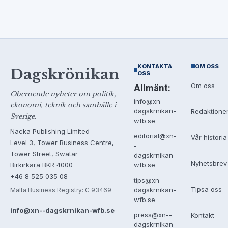
KONTAKTA
OM OSS
Dagskrönikan
OSS
Om oss
Allmänt:
Oberoende nyheter om politik,
info@xn--
ekonomi, teknik och samhälle i
dagskrnikan-
Redaktione
Sverige.
wfb.se
Nacka Publishing Limited
editorial@xn-
Vår historia
Level 3, Tower Business Centre,
-
Tower Street, Swatar
dagskrnikan-
Nyhetsbrev
Birkirkara BKR 4000
wfb.se
+46 8 525 035 08
tips@xn--
Tipsa oss
dagskrnikan-
Malta Business Registry: C 93469
wfb.se
info@xn--dagskrnikan-wfb.se
press@xn--
Kontakt
dagskrnikan-