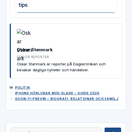
tips
Oskar Stenmark
SENIOR REPORTER
Oskar Stenmark är reporter på Dagskrönikan och
bevakar dagliga nyheter och händelser.
KATEGORIER
POLITIK
IPHONE HÖRLURAR MED SLADD – GUIDE 2026
SOON-YI PREVIN – BIOGRAFI, RELATIONER OCH FAMILJ
Sök