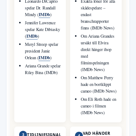
Leonardo DiCaprio
Exakta löner för alla
spelar Dr. Randall
skådespelare –
IMDb
Mindy (
)
endast
branschrapporter
Jennifer Lawrence
finns (IMDb News)
spelar Kate Dibiasky
IMDb
(
)
Om Ariana Grandes
ursäkt till Elvira
Meryl Streep spelar
direkt hänger ihop
president Janie
med
IMDb
Orlean (
)
filminspelningen
Ariana Grande spelar
(IMDb News)
Riley Bina (IMDb)
Om Matthew Perry
hade en bortklippt
cameo (IMDb News)
Om Eli Roth hade en
cameo i filmen
(IMDb News)
VAD HÄNDER
3
TIDLINJESIGNAL
4