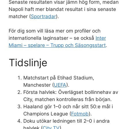
Senaste resultaten visar jämn hög form, medan
Napoli haft mer blandat resultat i sina senaste
matcher (
Sportradar
).
För dig som vill läsa mer om profiler och
internationella laginsatser – se också
Inter
Miami – spelare – Trupp och Säsongsstart
.
Tidslinje
Matchstart
på Etihad Stadium,
Manchester (
UEFA
).
Första halvlek: Överlägset bollinnehav av
City, matchen kontrolleras från början.
Haaland gör 1–0 och når sitt 50:e mål i
Champions League (
Fotmob
).
Doku utökar ledningen till 2–0 i andra
halvlek (
City TV
).