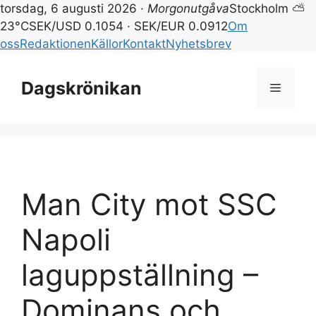
torsdag, 6 augusti 2026 ·
Morgonutgåva
Stockholm ⛅
23°C
SEK/USD 0.1054 · SEK/EUR 0.0912
Om
oss
Redaktionen
Källor
Kontakt
Nyhetsbrev
Hoppa
till
Dagskrönikan
Meny
innehåll
Man City mot SSC
Napoli
laguppställning –
Dominans och