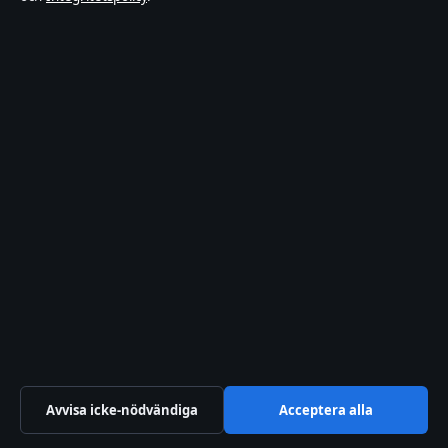
Förtroende & standarder
Källor & standarder
Redaktionell policy
Rättelsepolicy
Faktagranskningspolicy
Ägande & finansiering
Integritetspolicy
Cookiepolicy
Avvisa icke-nödvändiga
Acceptera alla
Innehållet är endast avsett för allmän information.