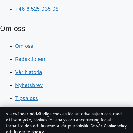
+46 8 525 035 08
Om oss
Om oss
Redaktionen
Vår historia
Nyhetsbrev
Tipsa oss
Kontakt
Vi använder nödvändiga cookies för att driva sajten och, med
ditt samtycke, cookies för analys och annonsering för att
RSS-flöde
förbättra den och finansiera vår journalistik. Se vår
Cookiepolicy
och
Integritetspolicy
.