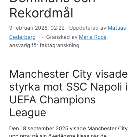
Rekordmål
9 februari 2026, 02:22
· Uppdaterad
av
Mattias
Cederberg
·
✓
Granskad av
Maria Roos
,
ansvarig för faktagranskning
Manchester City visade
styrka mot SSC Napoli i
UEFA Champions
League
Den 18 september 2025 visade Manchester City
upp prov på sin överlägsna klass när de