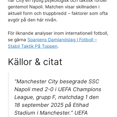
har City en tydlig psykologisk och taktisk fördel
gentemot Napoli. Matchen visar skillnaden i
aktuell form och truppbredd – faktorer som ofta
avgör på den här nivån.
För liknande analyser inom internationell fotboll,
se gärna
Spaniens Damlandslag I Fotboll –
Stabil Taktik På Toppen
.
Källor & citat
”Manchester City besegrade SSC
Napoli med 2-0 i UEFA Champions
League, grupp F, matchdag 1 den
18 september 2025 på Etihad
Stadium i Manchester.”
UEFA