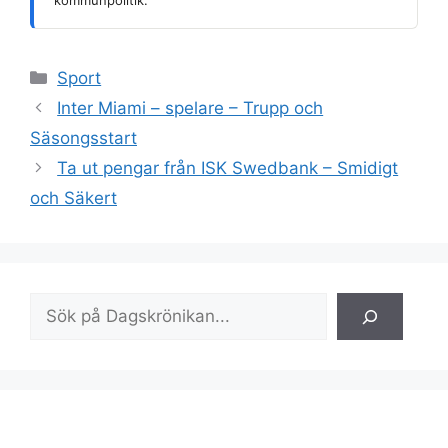
kommunpolitik.
Kategorier
Sport
Inter Miami – spelare – Trupp och
Säsongsstart
Ta ut pengar från ISK Swedbank – Smidigt
och Säkert
Sök