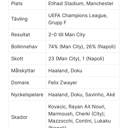
Plats
Etihad Stadium, Manchester
UEFA Champions League,
Tävling
Grupp F
Resultat
2–0 till Man City
Bollinnehav
74% (Man City), 26% (Napoli)
Skott
23 (Man City), 1 (Napoli)
Målskyttar
Haaland, Doku
Domare
Felix Zwayer
Nyckelspelare
Haaland, Doku, Savinho, Aké
Kovacic, Rayan Ait Nouri,
Marmoush, Cherki (City);
Skador
Mazzocchi, Contini, Lukaku
(Napoli)