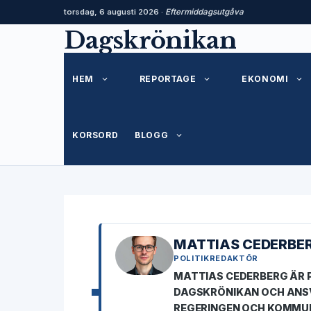
torsdag, 6 augusti 2026 ·
Eftermiddagsutgåva
Hoppa
Dagskrönikan
till
innehåll
HEM
REPORTAGE
EKONOMI
KORSORD
BLOGG
MATTIAS CEDERBE
POLITIKREDAKTÖR
MATTIAS CEDERBERG ÄR 
DAGSKRÖNIKAN OCH ANSV
REGERINGEN OCH KOMMUN