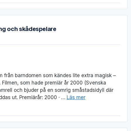
ling och skådespelare
lm från barndomen som kändes lite extra magisk –
lm. Filmen, som hade premiär år 2000 (Svenska
Hamrell och bjuder på en somrig småstadsidyll där
ddas ut. Premiärår: 2000 · …
Läs mer