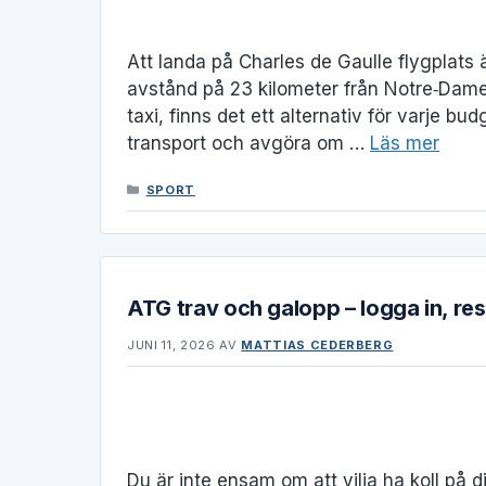
Att landa på Charles de Gaulle flygplats 
avstånd på 23 kilometer från Notre‑Dame o
taxi, finns det ett alternativ för varje bud
transport och avgöra om …
Läs mer
KATEGORIER
SPORT
ATG trav och galopp – logga in, re
JUNI 11, 2026
AV
MATTIAS CEDERBERG
Du är inte ensam om att vilja ha koll på d