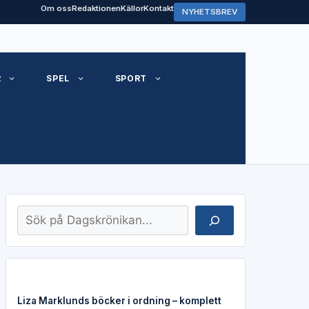
Om oss
Redaktionen
Källor
Kontakt
NYHETSBREV
R
SPEL
SPORT
Sök
Liza Marklunds böcker i ordning – komplett