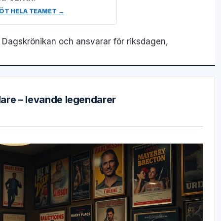
ÖT HELA TEAMET →
å Dagskrönikan och ansvarar för riksdagen,
are – levande legendarer