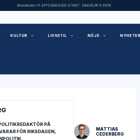
Stockholm ⛅ 23°C
SEK/USD 0.1057 · SEK/EUR 0.0915
KULTUR
LIVSSTIL
NÖJE
NYHETE
RG
POLITIKREDAKTÖR PÅ
MATTIAS
ARAR FÖR RIKSDAGEN,
CEDERBERG
POLITIK.