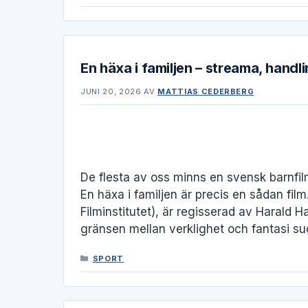
En häxa i familjen – streama, hand
JUNI 20, 2026
AV
MATTIAS CEDERBERG
De flesta av oss minns en svensk barnfi
En häxa i familjen är precis en sådan fi
Filminstitutet), är regisserad av Harald 
gränsen mellan verklighet och fantasi su
KATEGORIER
SPORT