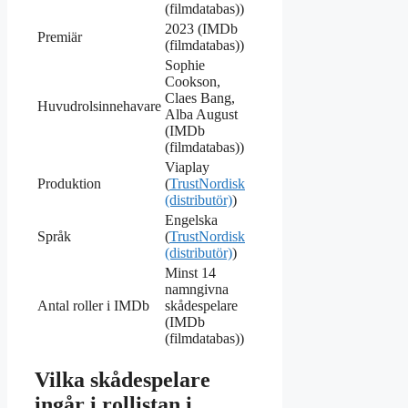
(filmdatabas))
2023 (IMDb
Premiär
(filmdatabas))
Sophie
Cookson,
Claes Bang,
Huvudrolsinnehavare
Alba August
(IMDb
(filmdatabas))
Viaplay
Produktion
(
TrustNordisk
(distributör)
)
Engelska
Språk
(
TrustNordisk
(distributör)
)
Minst 14
namngivna
Antal roller i IMDb
skådespelare
(IMDb
(filmdatabas))
Vilka skådespelare
ingår i rollistan i