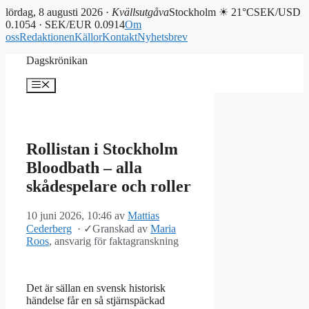
lördag, 8 augusti 2026 ·
Kvällsutgåva
Stockholm ☀ 21°C
SEK/USD
0.1054 · SEK/EUR 0.0914
Om
oss
Redaktionen
Källor
Kontakt
Nyhetsbrev
Hoppa
Dagskrönikan
till
innehåll
Meny
Rollistan i Stockholm
Bloodbath – alla
skådespelare och roller
10 juni 2026, 10:46
av
Mattias
Cederberg
·
✓
Granskad av
Maria
Roos
, ansvarig för faktagranskning
Det är sällan en svensk historisk
händelse får en så stjärnspäckad