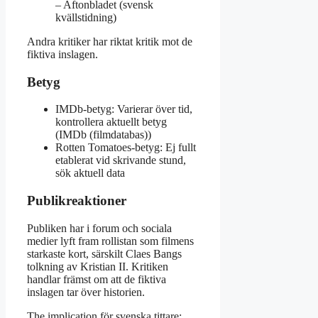
– Aftonbladet (svensk
kvällstidning)
Andra kritiker har riktat kritik mot de
fiktiva inslagen.
Betyg
IMDb-betyg: Varierar över tid,
kontrollera aktuellt betyg
(IMDb (filmdatabas))
Rotten Tomatoes-betyg: Ej fullt
etablerat vid skrivande stund,
sök aktuell data
Publikreaktioner
Publiken har i forum och sociala
medier lyft fram rollistan som filmens
starkaste kort, särskilt Claes Bangs
tolkning av Kristian II. Kritiken
handlar främst om att de fiktiva
inslagen tar över historien.
The implication för svenska tittare: