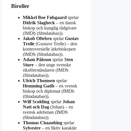
Biroller
Mikkel Boe Følsgaard
spelar
Didrik Slagheck
– en dansk
biskop och kunglig rådgivare
(IMDb (filmdatabas)).
Jakob Oftebro
spelar
Gustav
Trolle
(Gustave Trolle) – den
kontroversielle ärkebiskopen
(IMDb (filmdatabas)).
Adam Pålsson
spelar
Sten
Sture
– den unge svenske
riksföreståndaren (IMDb
(filmdatabas)).
Ulrich Thomsen
spelar
Hemming Gadh
– en svensk
biskop och diplomat (IMDb
(filmdatabas)).
Wilf Scolding
spelar
Johan
Natt och Dag
(Johan) – en
svensk adelsman (IMDb
(filmdatabas)).
Thomas Chaanhing
spelar
Sylvestre
– en fiktiv karaktär