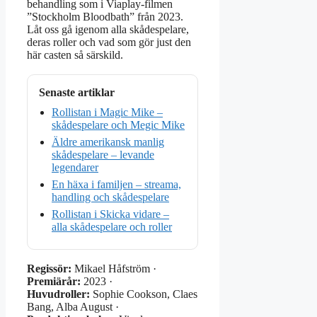
behandling som i Viaplay-filmen
”Stockholm Bloodbath” från 2023.
Låt oss gå igenom alla skådespelare,
deras roller och vad som gör just den
här casten så särskild.
Senaste artiklar
Rollistan i Magic Mike –
skådespelare och Megic Mike
Äldre amerikansk manlig
skådespelare – levande
legendarer
En häxa i familjen – streama,
handling och skådespelare
Rollistan i Skicka vidare –
alla skådespelare och roller
Regissör:
Mikael Håfström ·
Premiärår:
2023 ·
Huvudroller:
Sophie Cookson, Claes
Bang, Alba August ·