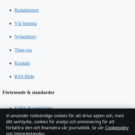
Redaktionen
Vår historia
Nyhetsbrev
Tipsa oss
Kontakt
RSS-flöde
Förtroende & standarder
Källor & standarder
Vi använder nödvändiga cookies för att driva sajten och, med
Redaktionell policy
ditt samtycke, cookies för analys och annonsering för att
förbättra den och finansiera vår journalistik. Se vår
Cookiepolicy
och
Integritetspolicy
.
Rättelsepolicy