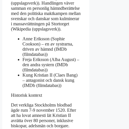
(uppslagsverk)). Handlingen väver
samman en personlig hämndberättelse
med den politiska maktkampen mellan
svenskar och danskar som kulminerar
i massavrättningen på Stortorget
(Wikipedia (uppslagsverk)).
Anne Eriksson (Sophie
Cookson) – en av systrarna,
driven av hämnd (IMDb
(filmdatabas))
Freja Eriksson (Alba August) –
den andra systern (IMDb
(filmdatabas))
Kung Kristian II (Claes Bang)
– antagonist och dansk kung
(IMDb (filmdatabas))
Historisk kontext
Det verkliga Stockholms blodbad
ägde rum 7-9 november 1520. Efter
att ha lovat amnesti lät Kristian II
avrätta över 80 personer, inklusive
biskopar, adelsmän och borgare.