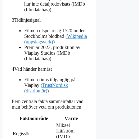
har inte detaljredovisats (IMDb
(filmdatabas))
3
Tidlinjesignal
Filmen utspelar sig 1520 under
Stockholms blodbad (
Wikipedia
(uppslagsverk)
)
Premiär 2023, produktion av
Viaplay Studios (IMDb
(filmdatabas))
4
Vad händer härnäst
Filmen finns tillgänglig på
Viaplay (
TrustNordisk
(distributör)
)
Fem centrala fakta sammanfattar vad
man behöver veta om produktionen.
Faktaområde
Värde
Mikael
Håfström
Regissör
(IMDb