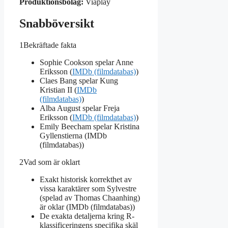
Produktionsbolag:
Viaplay
Snabböversikt
1
Bekräftade fakta
Sophie Cookson spelar Anne
Eriksson (
IMDb (filmdatabas)
)
Claes Bang spelar Kung
Kristian II (
IMDb
(filmdatabas)
)
Alba August spelar Freja
Eriksson (
IMDb (filmdatabas)
)
Emily Beecham spelar Kristina
Gyllenstierna (IMDb
(filmdatabas))
2
Vad som är oklart
Exakt historisk korrekthet av
vissa karaktärer som Sylvestre
(spelad av Thomas Chaanhing)
är oklar (IMDb (filmdatabas))
De exakta detaljerna kring R-
klassificeringens specifika skäl