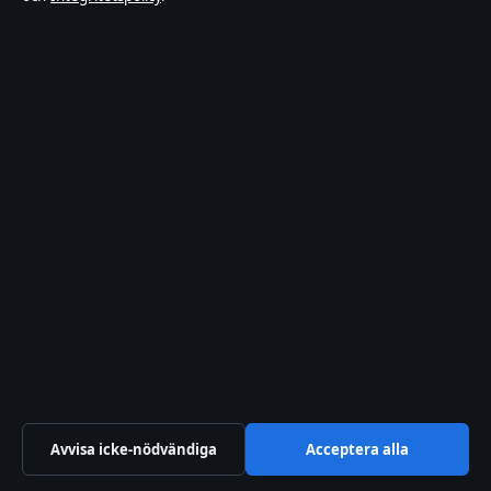
Faktagranskningspolicy
Ägande & finansiering
Integritetspolicy
Cookiepolicy
Innehållet är endast avsett för allmän information. Allmänna
förfrågningar:
info@xn--dagskrnikan-wfb.se
.
Utgivare:
Nacka Publishing Limited ·
Ansvarig utgivare:
Johan
Dahlberg · Malta Business Registry C 93469
© 2026 Xn--dagskrnikan-wfb.se · Nacka Publishing Limited ·
Så verifierar vi vår rapportering
Avvisa icke-nödvändiga
Acceptera alla
WorldRSS