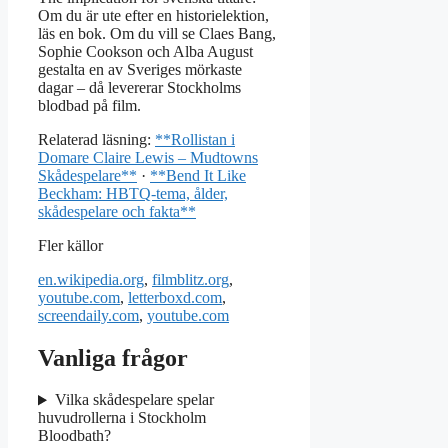
Om du är ute efter en historielektion,
läs en bok. Om du vill se Claes Bang,
Sophie Cookson och Alba August
gestalta en av Sveriges mörkaste
dagar – då levererar Stockholms
blodbad på film.
Relaterad läsning:
**Rollistan i
Domare Claire Lewis – Mudtowns
Skådespelare**
·
**Bend It Like
Beckham: HBTQ-tema, ålder,
skådespelare och fakta**
Fler källor
en.wikipedia.org
,
filmblitz.org
,
youtube.com
,
letterboxd.com
,
screendaily.com
,
youtube.com
Vanliga frågor
Vilka skådespelare spelar
huvudrollerna i Stockholm
Bloodbath?