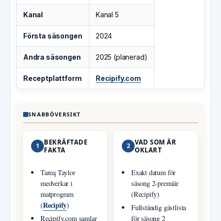
Kanal
Kanal 5
Första säsongen
2024
Andra säsongen
2025 (planerad)
Receptplattform
Recipify.com
SNABBÖVERSIKT
BEKRÄFTADE
VAD SOM ÄR
1
2
FAKTA
OKLART
Tareq Taylor
Exakt datum för
medverkar i
säsong 2-premiär
matprogram
(Recipify)
Recipify
(
)
Fullständig gästlista
Recipify.com samlar
för säsong 2