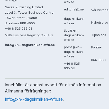
wfb.se
Nacka Publishing Limited
editorial@xn-
Vår historia
Level 3, Tower Business Centre,
-
Tower Street, Swatar
dagskrnikan-
Nyhetsbrev
Birkirkara BKR 4000
wfb.se
+46 8 525 035 08
tips@xn--
Tipsa oss
dagskrnikan-
Malta Business Registry: C 93469
wfb.se
info@xn--dagskrnikan-wfb.se
press@xn--
Kontakt
dagskrnikan-
wfb.se
RSS-flöde
+46 8 525
035 08
Innehållet är endast avsett för allmän information.
Allmänna förfrågningar:
info@xn--dagskrnikan-wfb.se
.