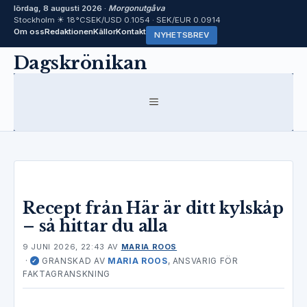
lördag, 8 augusti 2026 ·
Morgonutgåva
Stockholm ☀ 18°C
SEK/USD 0.1054 · SEK/EUR 0.0914
Om oss
Redaktionen
Källor
Kontakt
NYHETSBREV
Hoppa
Dagskrönikan
till
innehåll
MENY
Recept från Här är ditt kylskåp
– så hittar du alla
9 JUNI 2026, 22:43
AV
MARIA ROOS
·
GRANSKAD AV
MARIA ROOS
, ANSVARIG FÖR
✓
FAKTAGRANSKNING