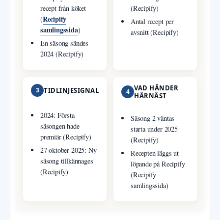
recept från köket
(Recipify)
Recipify
(
Antal recept per
samlingssida
)
avsnitt (Recipify)
En säsong sändes
2024 (Recipify)
VAD HÄNDER
3
TIDLINJESIGNAL
4
HÄRNÄST
2024: Första
Säsong 2 väntas
säsongen hade
starta under 2025
premiär (Recipify)
(Recipify)
27 oktober 2025: Ny
Recepten läggs ut
säsong tillkännages
löpande på Recipify
(Recipify)
(Recipify
samlingssida)