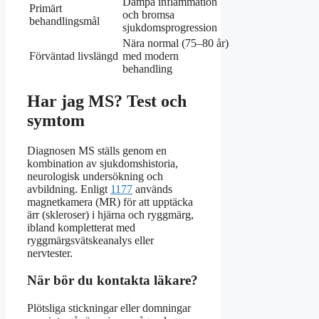
Dämpa inflammation
Primärt
och bromsa
behandlingsmål
sjukdomsprogression
Nära normal (75–80 år)
Förväntad livslängd
med modern
behandling
Har jag MS? Test och
symtom
Diagnosen MS ställs genom en
kombination av sjukdomshistoria,
neurologisk undersökning och
avbildning. Enligt
1177
används
magnetkamera (MR) för att upptäcka
ärr (skleroser) i hjärna och ryggmärg,
ibland kompletterat med
ryggmärgsvätskeanalys eller
nervtester.
När bör du kontakta läkare?
Plötsliga stickningar eller domningar