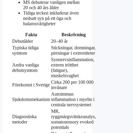
MS debuterar vanligen mellan
20 och 40 års ålder
Tidiga tecken inkluderar även
nedsatt syn på ett öga och
balanssvårigheter
Fakta
Beskrivning
Debutålder
20–40 år
Typiska tidiga
Stickningar, domningar,
symtom
pirrningar i extremiteter
Synnervsinflammation,
Andra vanliga
extrem trötthet
debutsymtom
(fatigue),
muskelsvaghet
Cirka 200 per 100 000
Förekomst i Sverige
invånare
Autoimmun
Sjukdomsmekanism
inflammation i myelin i
centrala nervsystemet
MR,
Diagnostiska
ryggmärgsvätskeanalys,
metoder
somatosensory evoked
potentials