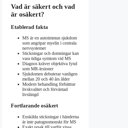
Vad är säkert och vad
är osäkert?
Etablerad fakta
MS är en autoimmun sjukdom
som angripar myelin i centrala
nervsystemet
Stickningar och domningar kan
vara tidiga symtom vid MS
Diagnos kräver objektiva fynd
som MR-lesioner
Sjukdomen debuterar vanligen
mellan 20 och 40 års ålder
Modern behandling förbättrar
livskvalitet och förväntad
livslängd
Fortfarande osäkert
Enskilda stickningar i händerna
är inte patognomonskt för MS
Exakt orsak till varför vissa