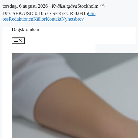
torsdag, 6 augusti 2026 ·
Kvällsutgåva
Stockholm ⛅
19°C
SEK/USD 0.1057 · SEK/EUR 0.0915
Om
oss
Redaktionen
Källor
Kontakt
Nyhetsbrev
Hoppa
Dagskrönikan
till
innehåll
Meny