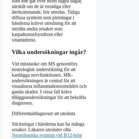
som inte går över inom några dagar,
särskilt om de är ensidiga eller
återkommande, bör utredas. Tidiga
diffusa symtom som pirrningar i
händerna kräver utredning för att
uteslita andra orsaker som
karpaltunnelsyndrom eller
vitaminbrist.
Vilka undersökningar ingår?
Vid misstanke om MS genomförs
neurologisk undersökning för att
kartlägga nervfunktionen. MR-
undersökningen är central för att
visualisera inflammationsområden och
gamla skador. I vissa fall krävs
tilläggsundersökningar för att bekräfta
diagnosen.
Differentialdiagnoser att utesluta
Stickningar i händerna kan ha många
orsaker. Läkaren utesluter ofta
Neurologiska symtom vid B12-brist