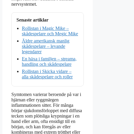
nervsystemet.
Senaste artiklar
Rollistan i Magic Mike –
skådespelare och Megic Mike
Äldre amerikansk manlig
skådespelare – levande
legendarer
En häxa i familjen – streama,
handling och skådespelare
Rollistan i Skicka vidare –
alla skådespelare och roller
Symtomen varierar beroende på var i
hjärnan eller ryggmärgen
inflammationen sitter. För många
börjar sjukdomsförloppet med diffusa
tecken som plötsliga krypningar i en
hand eller arm, ofta ensidigt till en
början, och kan föregås av eller
kombineras med extrem trötthet eller