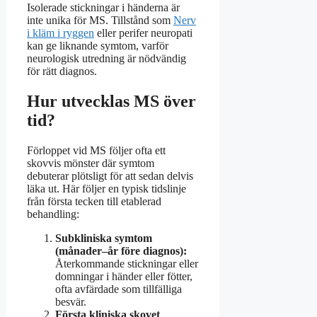
Isolerade stickningar i händerna är
inte unika för MS. Tillstånd som
Nerv
i kläm i ryggen
eller perifer neuropati
kan ge liknande symtom, varför
neurologisk utredning är nödvändig
för rätt diagnos.
Hur utvecklas MS över
tid?
Förloppet vid MS följer ofta ett
skovvis mönster där symtom
debuterar plötsligt för att sedan delvis
läka ut. Här följer en typisk tidslinje
från första tecken till etablerad
behandling:
Subkliniska symtom
(månader–år före diagnos):
Återkommande stickningar eller
domningar i händer eller fötter,
ofta avfärdade som tillfälliga
besvär.
Första kliniska skovet