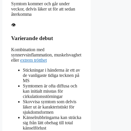
Symtom kommer och går under
veckor, delvis läker ut för att sedan
återkomma
👁
Varierande debut
Kombination med
synnervsinflammation, muskelsvaghet
eller
extrem trötthet
Stickningar i händerna är ett av
de vanligaste tidiga tecknen på
MS
Symtomen är ofta diffusa och
kan initialt misstas för
cirkulationsstörningar
Skovvisa symtom som delvis
läker ut är karakteristiskt för
sjukdomsformen
Känselrubbringarna kan sträcka
sig från lätt obehag till total
känselförlust