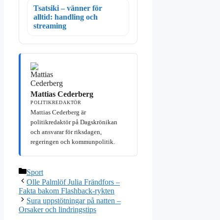
Tsatsiki – vänner för
alltid: handling och
streaming
Mattias Cederberg
POLITIKREDAKTÖR
Mattias Cederberg är
politikredaktör på Dagskrönikan
och ansvarar för riksdagen,
regeringen och kommunpolitik.
Kategorier
Sport
Olle Palmlöf Julia Frändfors –
Fakta bakom Flashback-rykten
Sura uppstötningar på natten –
Orsaker och lindringstips