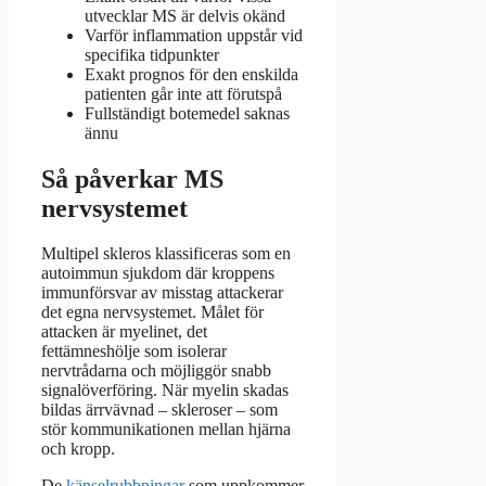
utvecklar MS är delvis okänd
Varför inflammation uppstår vid
specifika tidpunkter
Exakt prognos för den enskilda
patienten går inte att förutspå
Fullständigt botemedel saknas
ännu
Så påverkar MS
nervsystemet
Multipel skleros klassificeras som en
autoimmun sjukdom där kroppens
immunförsvar av misstag attackerar
det egna nervsystemet. Målet för
attacken är myelinet, det
fettämneshölje som isolerar
nervtrådarna och möjliggör snabb
signalöverföring. När myelin skadas
bildas ärrvävnad – skleroser – som
stör kommunikationen mellan hjärna
och kropp.
De
känselrubbningar
som uppkommer