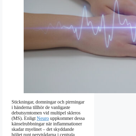
Stickningar, domningar och pirrningar
i händerna tillhör de vanligaste
debutsymtomen vid multipel skleros
(MS). Enligt
Neuro
uppkommer dessa
känselrubbningar när inflammationer
skadar myelinet – det skyddande
höljet runt nervtrådarna i centrala