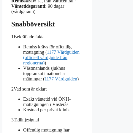
Remisskrav:
Ja, från vårdcentral ·
Väntetidsgaranti:
90 dagar
(vårdgaranti)
Snabböversikt
1
Bekräftade fakta
Remiss krävs för offentlig
mottagning (
1177 Vårdguiden
(officiell vårdguide från
regionerna)
)
Västmanlands sjukhus
topprankat i nationella
mätningar (
1177 Vårdguiden
)
2
Vad som är oklart
Exakt väntetid vid ÖNH-
mottagningen i Västerås
Kostnad per privat klinik
3
Tidlinjesignal
Offentlig mottagning har