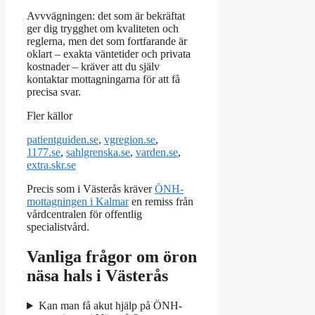
Avvvägningen: det som är bekräftat
ger dig trygghet om kvaliteten och
reglerna, men det som fortfarande är
oklart – exakta väntetider och privata
kostnader – kräver att du själv
kontaktar mottagningarna för att få
precisa svar.
Fler källor
patientguiden.se
,
vgregion.se
,
1177.se
,
sahlgrenska.se
,
varden.se
,
extra.skr.se
Precis som i Västerås kräver
ÖNH-
mottagningen i Kalmar
en remiss från
vårdcentralen för offentlig
specialistvård.
Vanliga frågor om öron
näsa hals i Västerås
Kan man få akut hjälp på ÖNH-