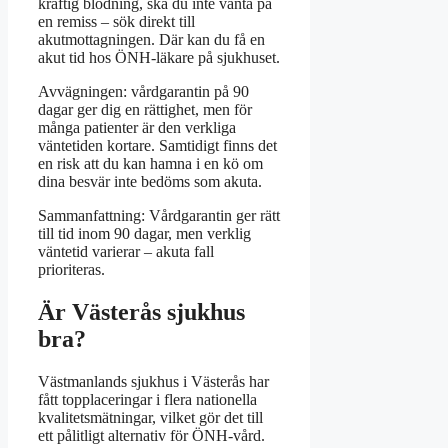
kraftig blödning, ska du inte vänta på
en remiss – sök direkt till
akutmottagningen. Där kan du få en
akut tid hos ÖNH-läkare på sjukhuset.
Avvägningen: vårdgarantin på 90
dagar ger dig en rättighet, men för
många patienter är den verkliga
väntetiden kortare. Samtidigt finns det
en risk att du kan hamna i en kö om
dina besvär inte bedöms som akuta.
Sammanfattning: Vårdgarantin ger rätt
till tid inom 90 dagar, men verklig
väntetid varierar – akuta fall
prioriteras.
Är Västerås sjukhus
bra?
Västmanlands sjukhus i Västerås har
fått topplaceringar i flera nationella
kvalitetsmätningar, vilket gör det till
ett pålitligt alternativ för ÖNH-vård.