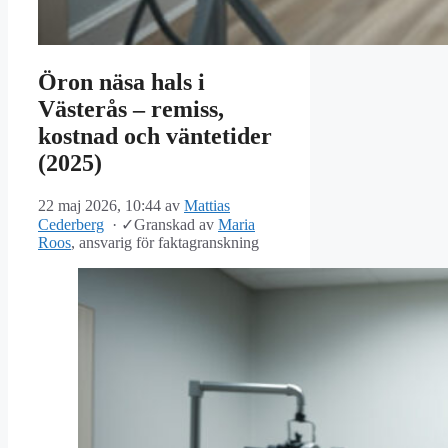
Öron näsa hals i
Västerås – remiss,
kostnad och väntetider
(2025)
22 maj 2026, 10:44
av
Mattias
Cederberg
·
✓
Granskad av
Maria
Roos
, ansvarig för faktagranskning