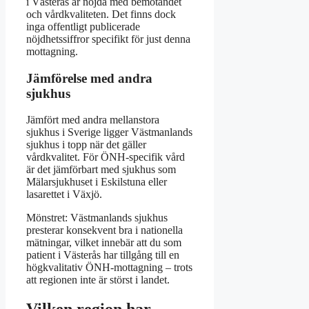
i Västerås är nöjda med bemötandet
och vårdkvaliteten. Det finns dock
inga offentligt publicerade
nöjdhetssiffror specifikt för just denna
mottagning.
Jämförelse med andra
sjukhus
Jämfört med andra mellanstora
sjukhus i Sverige ligger Västmanlands
sjukhus i topp när det gäller
vårdkvalitet. För ÖNH-specifik vård
är det jämförbart med sjukhus som
Mälarsjukhuset i Eskilstuna eller
lasarettet i Växjö.
Mönstret: Västmanlands sjukhus
presterar konsekvent bra i nationella
mätningar, vilket innebär att du som
patient i Västerås har tillgång till en
högkvalitativ ÖNH-mottagning – trots
att regionen inte är störst i landet.