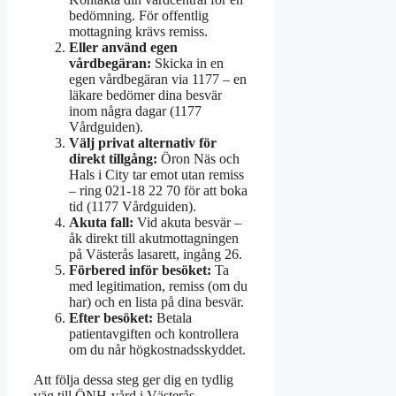
bedömning. För offentlig
mottagning krävs remiss.
Eller använd egen
vårdbegäran:
Skicka in en
egen vårdbegäran via 1177 – en
läkare bedömer dina besvär
inom några dagar (1177
Vårdguiden).
Välj privat alternativ för
direkt tillgång:
Öron Näs och
Hals i City tar emot utan remiss
– ring 021-18 22 70 för att boka
tid (1177 Vårdguiden).
Akuta fall:
Vid akuta besvär –
åk direkt till akutmottagningen
på Västerås lasarett, ingång 26.
Förbered inför besöket:
Ta
med legitimation, remiss (om du
har) och en lista på dina besvär.
Efter besöket:
Betala
patientavgiften och kontrollera
om du når högkostnadsskyddet.
Att följa dessa steg ger dig en tydlig
väg till ÖNH-vård i Västerås.