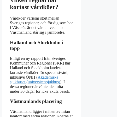
Vilken region har
kortast vårdköer?
Vårdköer varierar stort mellan
Sveriges regioner, och för dig som bor
i Västerås är det värt att veta hur
Västmanland står sig i jämförelse.
Halland och Stockholm i
topp
Enligt en ny rapport från Sveriges
Kommuner och Regioner (SKR) har
Halland och Stockholm landets
kortaste vårdköer för specialistvård,
inklusive ÖNH (
Akademiska
sjukhuset (universitetssjukhus)
). I
dessa regioner är väntetiden ofta
under 30 dagar för icke-akuta besök.
Västmanlands placering
Västmanland ligger i mitten av listan
jämfört med andra regioner. Köerna är