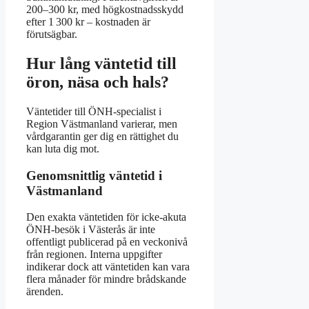
200–300 kr, med högkostnadsskydd
efter 1 300 kr – kostnaden är
förutsägbar.
Hur lång väntetid till
öron, näsa och hals?
Väntetider till ÖNH-specialist i
Region Västmanland varierar, men
vårdgarantin ger dig en rättighet du
kan luta dig mot.
Genomsnittlig väntetid i
Västmanland
Den exakta väntetiden för icke-akuta
ÖNH-besök i Västerås är inte
offentligt publicerad på en veckonivå
från regionen. Interna uppgifter
indikerar dock att väntetiden kan vara
flera månader för mindre brådskande
ärenden.