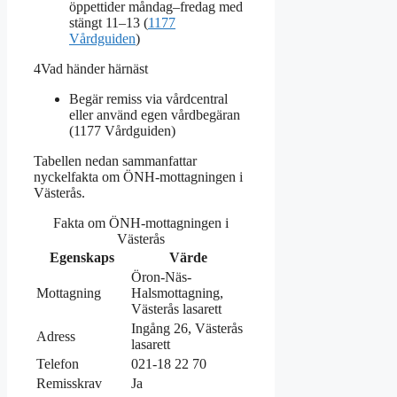
öppettider måndag–fredag med
stängt 11–13 (
1177
Vårdguiden
)
4
Vad händer härnäst
Begär remiss via vårdcentral
eller använd egen vårdbegäran
(1177 Vårdguiden)
Tabellen nedan sammanfattar
nyckelfakta om ÖNH-mottagningen i
Västerås.
Fakta om ÖNH-mottagningen i
Västerås
Egenskaps
Värde
Öron-Näs-
Mottagning
Halsmottagning,
Västerås lasarett
Ingång 26, Västerås
Adress
lasarett
Telefon
021-18 22 70
Remisskrav
Ja