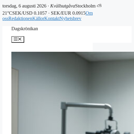
torsdag, 6 augusti 2026 ·
Kvällsutgåva
Stockholm ⛅
21°C
SEK/USD 0.1057 · SEK/EUR 0.0915
Om
oss
Redaktionen
Källor
Kontakt
Nyhetsbrev
Hoppa
Dagskrönikan
till
innehåll
Meny