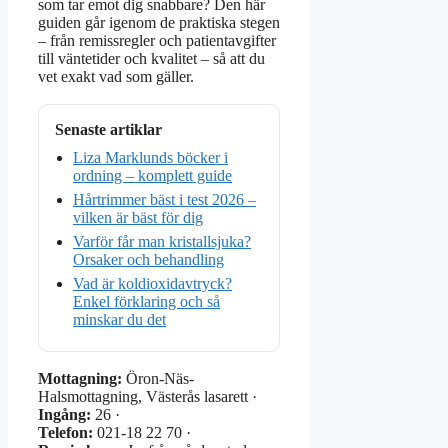
som tar emot dig snabbare? Den här
guiden går igenom de praktiska stegen
– från remissregler och patientavgifter
till väntetider och kvalitet – så att du
vet exakt vad som gäller.
Senaste artiklar
Liza Marklunds böcker i
ordning – komplett guide
Hårtrimmer bäst i test 2026 –
vilken är bäst för dig
Varför får man kristallsjuka?
Orsaker och behandling
Vad är koldioxidavtryck?
Enkel förklaring och så
minskar du det
Mottagning:
Öron-Näs-
Halsmottagning, Västerås lasarett ·
Ingång:
26 ·
Telefon:
021-18 22 70 ·