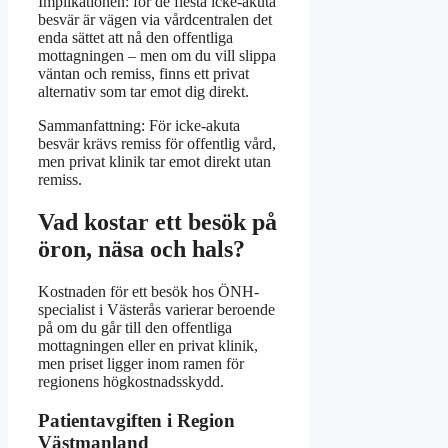
Implikationen: för de flesta icke-akuta
besvär är vägen via vårdcentralen det
enda sättet att nå den offentliga
mottagningen – men om du vill slippa
väntan och remiss, finns ett privat
alternativ som tar emot dig direkt.
Sammanfattning: För icke-akuta
besvär krävs remiss för offentlig vård,
men privat klinik tar emot direkt utan
remiss.
Vad kostar ett besök på
öron, näsa och hals?
Kostnaden för ett besök hos ÖNH-
specialist i Västerås varierar beroende
på om du går till den offentliga
mottagningen eller en privat klinik,
men priset ligger inom ramen för
regionens högkostnadsskydd.
Patientavgiften i Region
Västmanland