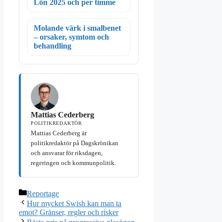
Lön 2025 och per timme
Molande värk i smalbenet
– orsaker, symtom och
behandling
Mattias Cederberg
POLITIKREDAKTÖR
Mattias Cederberg är
politikredaktör på Dagskrönikan
och ansvarar för riksdagen,
regeringen och kommunpolitik.
Kategorier
Reportage
Hur mycket Swish kan man ta
emot? Gränser, regler och risker