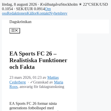
lördag, 8 augusti 2026 ·
Kvällsutgåva
Stockholm ☀ 22°C
SEK/USD
0.1054 · SEK/EUR 0.0914
Om
oss
Redaktionen
Källor
Kontakt
Nyhetsbrev
Hoppa
Dagskrönikan
till
innehåll
Meny
EA Sports FC 26 –
Realistiska Funktioner
och Fakta
23 mars 2026, 01:23
av
Mattias
Cederberg
·
✓
Granskad av
Maria
Roos
, ansvarig för faktagranskning
EA Sports FC 26 formar nästa
generations fotbollsspel med