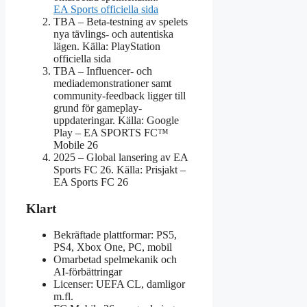
EA Sports officiella sida
TBA
– Beta-testning av spelets
nya tävlings- och autentiska
lägen. Källa: PlayStation
officiella sida
TBA
– Influencer- och
mediademonstrationer samt
community-feedback ligger till
grund för gameplay-
uppdateringar. Källa: Google
Play – EA SPORTS FC™
Mobile 26
2025
– Global lansering av EA
Sports FC 26. Källa: Prisjakt –
EA Sports FC 26
Klart
Bekräftade plattformar: PS5,
PS4, Xbox One, PC, mobil
Omarbetad spelmekanik och
AI-förbättringar
Licenser: UEFA CL, damligor
m.fl.