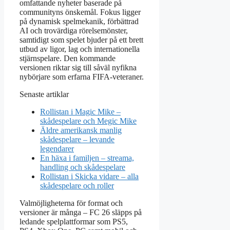
omfattande nyheter baserade på
communityns önskemål. Fokus ligger
på dynamisk spelmekanik, förbättrad
AI och trovärdiga rörelsemönster,
samtidigt som spelet bjuder på ett brett
utbud av ligor, lag och internationella
stjärnspelare. Den kommande
versionen riktar sig till såväl nyfikna
nybörjare som erfarna FIFA-veteraner.
Senaste artiklar
Rollistan i Magic Mike –
skådespelare och Megic Mike
Äldre amerikansk manlig
skådespelare – levande
legendarer
En häxa i familjen – streama,
handling och skådespelare
Rollistan i Skicka vidare – alla
skådespelare och roller
Valmöjligheterna för format och
versioner är många – FC 26 släpps på
ledande spelplattformar som PS5,