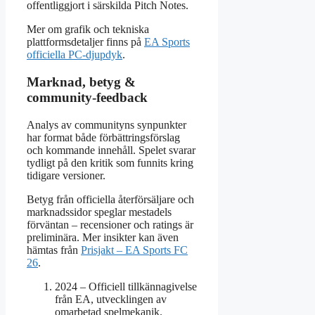
offentliggjort i särskilda Pitch Notes.
Mer om grafik och tekniska
plattformsdetaljer finns på
EA Sports
officiella PC-djupdyk
.
Marknad, betyg &
community-feedback
Analys av communityns synpunkter
har format både förbättringsförslag
och kommande innehåll. Spelet svarar
tydligt på den kritik som funnits kring
tidigare versioner.
Betyg från officiella återförsäljare och
marknadssidor speglar mestadels
förväntan – recensioner och ratings är
preliminära. Mer insikter kan även
hämtas från
Prisjakt – EA Sports FC
26
.
2024
– Officiell tillkännagivelse
från EA, utvecklingen av
omarbetad spelmekanik.