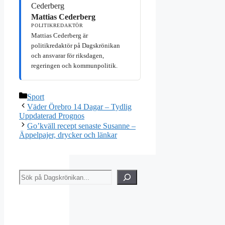
Mattias Cederberg
POLITIKREDAKTÖR
Mattias Cederberg är
politikredaktör på Dagskrönikan
och ansvarar för riksdagen,
regeringen och kommunpolitik.
Kategorier
Sport
Väder Örebro 14 Dagar – Tydlig
Uppdaterad Prognos
Go’kväll recept senaste Susanne –
Äppelpajer, drycker och länkar
Sök