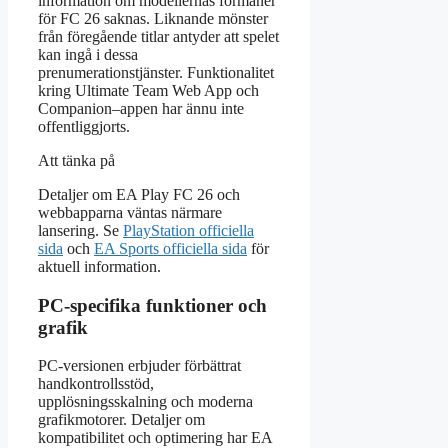
information om modellernas förmåner
för FC 26 saknas. Liknande mönster
från föregående titlar antyder att spelet
kan ingå i dessa
prenumerationstjänster. Funktionalitet
kring Ultimate Team Web App och
Companion–appen har ännu inte
offentliggjorts.
Att tänka på
Detaljer om EA Play FC 26 och
webbapparna väntas närmare
lansering. Se
PlayStation officiella
sida
och
EA Sports officiella sida
för
aktuell information.
PC-specifika funktioner och
grafik
PC-versionen erbjuder förbättrat
handkontrollsstöd,
upplösningsskalning och moderna
grafikmotorer. Detaljer om
kompatibilitet och optimering har EA