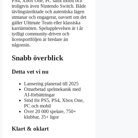
PS4, Xbox One, PC samt mobil och
troligtvis även Nintendo Switch. Både
tävlingsinriktade och autentiska lägen
utmanar och engagerar, oavsett om det
gäller Ultimate Team eller klassiska
karriärmöten. Spelupplevelsen är i år
tydligt community-driven och
licensportföljen är bredare än
någonsin.
Snabb överblick
Detta vet vi nu
Lansering planerad till 2025
Omarbetad spelmekanik med
AI-förbättringar
Stöd för PS5, PS4, Xbox One,
PC och mobil
Över 20 000 spelare, 750+
klubbar, 35+ ligor
Klart & oklart