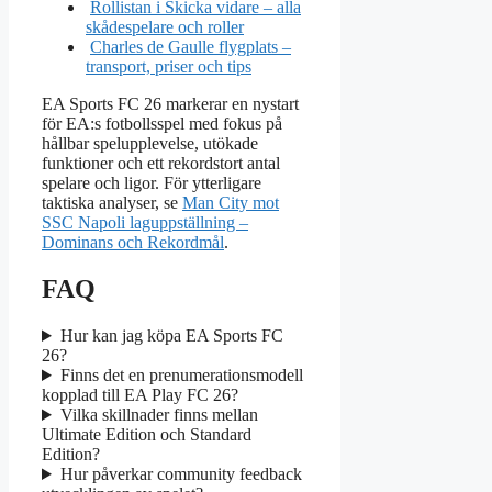
Rollistan i Skicka vidare – alla
skådespelare och roller
Charles de Gaulle flygplats –
transport, priser och tips
EA Sports FC 26 markerar en nystart
för EA:s fotbollsspel med fokus på
hållbar spelupplevelse, utökade
funktioner och ett rekordstort antal
spelare och ligor. För ytterligare
taktiska analyser, se
Man City mot
SSC Napoli laguppställning –
Dominans och Rekordmål
.
FAQ
Hur kan jag köpa EA Sports FC
26?
Finns det en prenumerationsmodell
kopplad till EA Play FC 26?
Vilka skillnader finns mellan
Ultimate Edition och Standard
Edition?
Hur påverkar community feedback