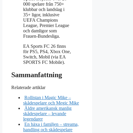
000 spelare från 750+
klubbar och landslag i
35+ ligor, inklusive
UEFA Champions
League, Premier League
och damligor som
Frauen-Bundesliga.
EA Sports FC 26 finns
för PS5, PS4, Xbox One,
Switch, Mobil (via EA
SPORTS FC Mobile).
Sammanfattning
Relaterade artiklar
Rollistan i Magic Mike –
skådespelare och Megic Mike
Äldre amerikansk manlig
skådespelare – levande
legendarer
En häxa i familjen – streama,
handling och skådespelare