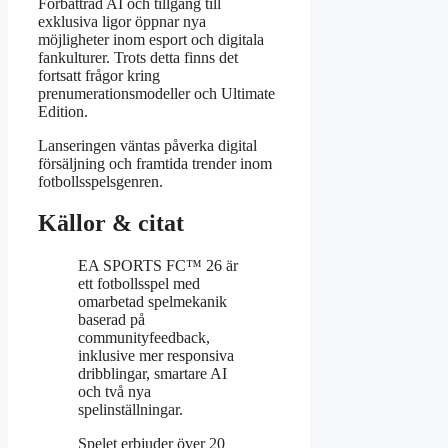
Förbättrad AI och tillgång till
exklusiva ligor öppnar nya
möjligheter inom esport och digitala
fankulturer. Trots detta finns det
fortsatt frågor kring
prenumerationsmodeller och Ultimate
Edition.
Lanseringen väntas påverka digital
försäljning och framtida trender inom
fotbollsspelsgenren.
Källor & citat
EA SPORTS FC™ 26 är
ett fotbollsspel med
omarbetad spelmekanik
baserad på
communityfeedback,
inklusive mer responsiva
dribblingar, smartare AI
och två nya
spelinställningar.
Spelet erbjuder över 20