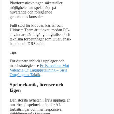
Plattformstäckningen säkerställer
möjligheten att spela både på
nuvarande och föregående
generations konsoler.
Fullt stöd för klubbar, karriär och
Ultimate Team är utlovat, medan PC-
användare får tillgång till grafiska och
tekniska förbättringar som DualSense-
haptik och DRS-stöd.
Tips
För djupare inblick i upplagor och
matchstrategier, se
Fc Barcelona Mot
Valencia Cf Laguppstallning – Sista
Omgångens Taktik
.
Spelmekanik, licenser och
lägen
Den största nyheten i årets upplaga är
omarbetad spelmekanik, där AI-
förbättringar och mer responsiva
dribblingar står i centrum.