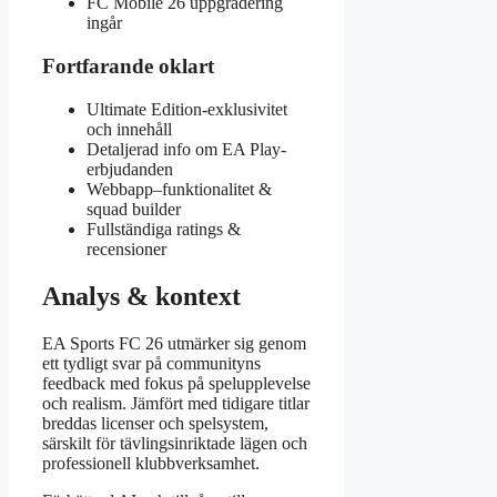
FC Mobile 26 uppgradering
ingår
Fortfarande oklart
Ultimate Edition-exklusivitet
och innehåll
Detaljerad info om EA Play-
erbjudanden
Webbapp–funktionalitet &
squad builder
Fullständiga ratings &
recensioner
Analys & kontext
EA Sports FC 26 utmärker sig genom
ett tydligt svar på communityns
feedback med fokus på spelupplevelse
och realism. Jämfört med tidigare titlar
breddas licenser och spelsystem,
särskilt för tävlingsinriktade lägen och
professionell klubbverksamhet.