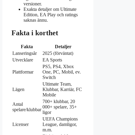
versioner.
Exakta detaljer om Ultimate
Edition, EA Play och ratings
saknas ännu.
Fakta i korthet
Fakta
Detaljer
Lanseringsår
2025 (förväntat)
Utvecklare
EA Sports
PS5, PS4, Xbox
Plattformar
One, PC, Mobil, ev.
Switch
Ultimate Team,
Lägen
Klubbar, Karriär, FC
Mobile
700+ klubbar, 20
Antal
000+ spelare, 35+
spelare/klubbar
ligor
UEFA Champions
Licenser
League, damligor,
m.m.