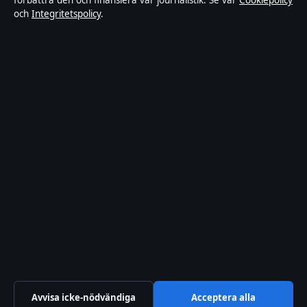
förbättra den och finansiera vår journalistik. Se vår
Cookiepolicy
Rättelsepolicy
och
Integritetspolicy
.
Faktagranskningspolicy
Ägande & finansiering
Integritetspolicy
Cookiepolicy
Innehållet är endast avsett för allmän information. Allmänna
förfrågningar:
info@xn--dagskrnikan-wfb.se
.
Utgivare:
Nacka Publishing Limited ·
Ansvarig utgivare:
Johan
Dahlberg · Malta Business Registry C 93469
© 2026 Xn--dagskrnikan-wfb.se · Nacka Publishing Limited ·
Så verifierar vi vår rapportering
Avvisa icke-nödvändiga
Acceptera alla
WorldRSS