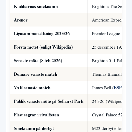
Klubbarnas smeknamn
Brighton: The Seagulls
Arenor
American Express Stad
Ligasammansättning 2025/26
Premier League
Första mötet (enligt Wikipedia)
25 december 1920, Br
Senaste möte (8 feb 2026)
Brighton 0–1 Palace 
Domare senaste match
ESP
Thomas Bramall (
VAR senaste match
ESPN
James Bell (
)
Publik senaste möte på Selhurst Park
24 326 (Wikipedia)
Flest segrar i rivaliteten
Crystal Palace 52, Br
Smeknamn på derbyt
M23-derbyt eller A23-