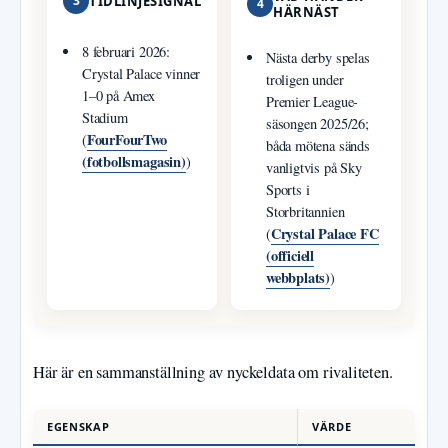
3
TIDLINJESIGNAL
4
HÄRNÄST
8 februari 2026:
Nästa derby spelas
Crystal Palace vinner
troligen under
1–0 på Amex
Premier League-
Stadium
säsongen 2025/26;
FourFourTwo
(
båda mötena sänds
(fotbollsmagasin)
)
vanligtvis på Sky
Sports i
Storbritannien
Crystal Palace FC
(
(officiell
webbplats)
)
Här är en sammanställning av nyckeldata om rivaliteten.
EGENSKAP
VÄRDE