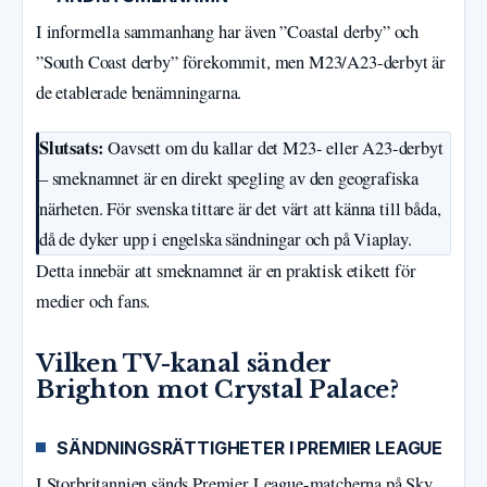
I informella sammanhang har även ”Coastal derby” och
”South Coast derby” förekommit, men M23/A23-derbyt är
de etablerade benämningarna.
Slutsats:
Oavsett om du kallar det M23- eller A23-derbyt
– smeknamnet är en direkt spegling av den geografiska
närheten. För svenska tittare är det värt att känna till båda,
då de dyker upp i engelska sändningar och på Viaplay.
Detta innebär att smeknamnet är en praktisk etikett för
medier och fans.
Vilken TV-kanal sänder
Brighton mot Crystal Palace?
SÄNDNINGSRÄTTIGHETER I PREMIER LEAGUE
I Storbritannien sänds Premier League-matcherna på Sky