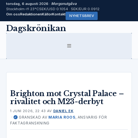
torsdag, 6 augusti 2026 ·
Morgonutgåva
Stockholm ⛅ 23°C
SEK/USD 0.1054 · SEK/EUR 0.0912
Om oss
Redaktionen
Källor
Kontakt
NYHETSBREV
Hoppa
Dagskrönikan
till
innehåll
MENY
Brighton mot Crystal Palace –
rivalitet och M23-derbyt
1 JUNI 2026, 22:43
AV
DANIEL EK
·
GRANSKAD AV
MARIA ROOS
, ANSVARIG FÖR
✓
FAKTAGRANSKNING