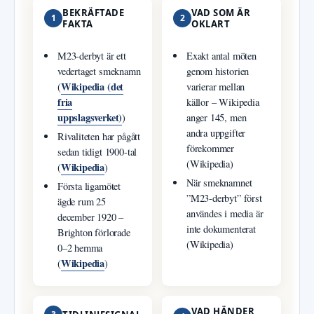
BEKRÄFTADE
VAD SOM ÄR
1
2
FAKTA
OKLART
M23-derbyt är ett
Exakt antal möten
vedertaget smeknamn
genom historien
Wikipedia (det
(
varierar mellan
fria
källor – Wikipedia
uppslagsverket)
)
anger 145, men
andra uppgifter
Rivaliteten har pågått
förekommer
sedan tidigt 1900-tal
(Wikipedia)
Wikipedia
(
)
När smeknamnet
Första ligamötet
”M23-derbyt” först
ägde rum 25
användes i media är
december 1920 –
inte dokumenterat
Brighton förlorade
(Wikipedia)
0–2 hemma
Wikipedia
(
)
VAD HÄNDER