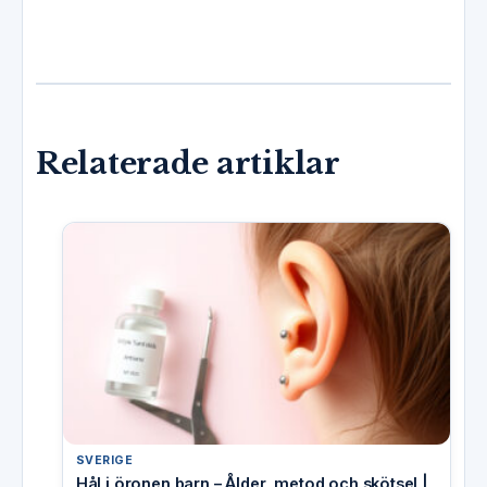
Relaterade artiklar
SVERIGE
Hål i öronen barn – Ålder, metod och skötsel |