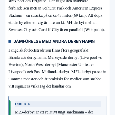
strax norr om Brighton. Den utgör den snabbaste
förbindelsen mellan Selhurst Park och American Express
Stadium – en sträcka på cirka 43 miles (69 km). Att döpa
ett derby efter en väg är inte unikt; M4-derbyt mellan
Swansea City och Cardiff City är en parallell (Wikipedia).
JÄMFÖRELSE MED ANDRA DERBYNAMN
I engelsk fotbollstradition finns flera geografiskt
förankrade derbynamn: Merseyside-derbyt (Liverpool vs
Everton), North West-derbyt (Manchester United vs
Liverpool) och East Midlands-derbyt. M23-derbyt passar in
i samma mönster och är praktiskt för medier som snabbt
vill signalera vilka lag det handlar om.
INBLICK
M23-derbyt är ett relativt ungt smeknamn – det