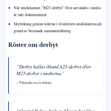
När smeknamnet ”M23-derbyt” först användes i media
är inte dokumenterat
Skyttekung genom tiderna i rivaliteten omdiskuteras på
grund av bristande sammanställning
Röster om derbyt
”Derbyt kallas ibland A23-derbyt eller
M23-derbyt i medierna.”
– Wikipedia om rivaliteten
”Crystal Palace bröt en 12 matcher lång