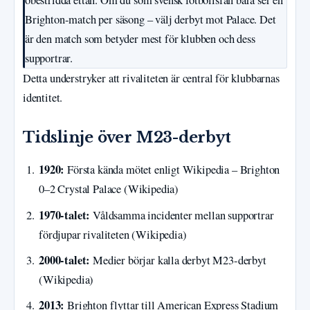
obestridda ettan. Om du som svensk fotbollsfan bara ser en
Brighton-match per säsong – välj derbyt mot Palace. Det
är den match som betyder mest för klubben och dess
supportrar.
Detta understryker att rivaliteten är central för klubbarnas
identitet.
Tidslinje över M23-derbyt
1920:
Första kända mötet enligt Wikipedia – Brighton
0–2 Crystal Palace (Wikipedia)
1970-talet:
Våldsamma incidenter mellan supportrar
fördjupar rivaliteten (Wikipedia)
2000-talet:
Medier börjar kalla derbyt M23-derbyt
(Wikipedia)
2013:
Brighton flyttar till American Express Stadium