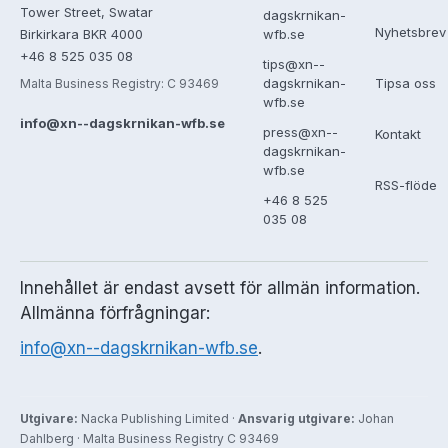
Tower Street, Swatar
dagskrnikan-
Nyhetsbrev
Birkirkara BKR 4000
wfb.se
+46 8 525 035 08
tips@xn--
Tipsa oss
dagskrnikan-
Malta Business Registry: C 93469
wfb.se
info@xn--dagskrnikan-wfb.se
press@xn--
Kontakt
dagskrnikan-
wfb.se
RSS-flöde
+46 8 525
035 08
Innehållet är endast avsett för allmän information.
Allmänna förfrågningar:
info@xn--dagskrnikan-wfb.se
.
Utgivare:
Nacka Publishing Limited ·
Ansvarig utgivare:
Johan
Dahlberg · Malta Business Registry C 93469